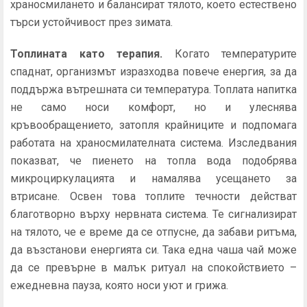
храносмилането и балансират тялото, което естествено
търси устойчивост през зимата.
Топлината като терапия.
Когато температурите
спаднат, организмът изразходва повече енергия, за да
поддържа вътрешната си температура. Топлата напитка
не само носи комфорт, но и улеснява
кръвообращението, затопля крайниците и подпомага
работата на храносмилателната система. Изследвания
показват, че пиенето на топла вода подобрява
микроциркулацията и намалява усещането за
втрисане. Освен това топлите течности действат
благотворно върху нервната система. Те сигнализират
на тялото, че е време да се отпусне, да забави ритъма,
да възстанови енергията си. Така една чаша чай може
да се превърне в малък ритуал на спокойствието –
ежедневна пауза, която носи уют и грижа.