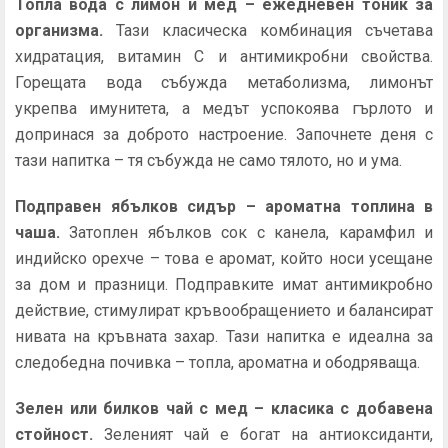
Топла вода с лимон и мед – ежедневен тоник за
организма.
Тази класическа комбинация съчетава
хидратация, витамин C и антимикробни свойства.
Горещата вода събужда метаболизма, лимонът
укрепва имунитета, а медът успокоява гърлото и
допринася за доброто настроение. Започнете деня с
тази напитка – тя събужда не само тялото, но и ума.
Подправен ябълков сидър – ароматна топлина в
чаша.
Затоплен ябълков сок с канела, карамфил и
индийско орехче – това е аромат, който носи усещане
за дом и празници. Подправките имат антимикробно
действие, стимулират кръвообращението и балансират
нивата на кръвната захар. Тази напитка е идеална за
следобедна почивка – топла, ароматна и ободряваща.
Зелен или билков чай с мед – класика с добавена
стойност.
Зеленият чай е богат на антиоксиданти,