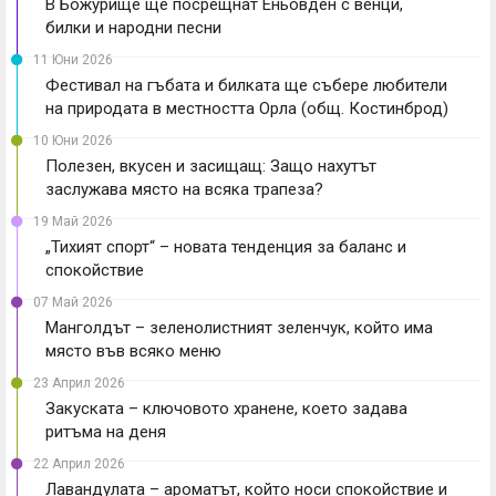
В Божурище ще посрещнат Еньовден с венци,
билки и народни песни
11 Юни 2026
Фестивал на гъбата и билката ще събере любители
на природата в местността Орла (общ. Костинброд)
10 Юни 2026
Полезен, вкусен и засищащ: Защо нахутът
заслужава място на всяка трапеза?
19 Май 2026
„Тихият спорт“ – новата тенденция за баланс и
спокойствие
07 Май 2026
Манголдът – зеленолистният зеленчук, който има
място във всяко меню
23 Април 2026
Закуската – ключовото хранене, което задава
ритъма на деня
22 Април 2026
Лавандулата – ароматът, който носи спокойствие и