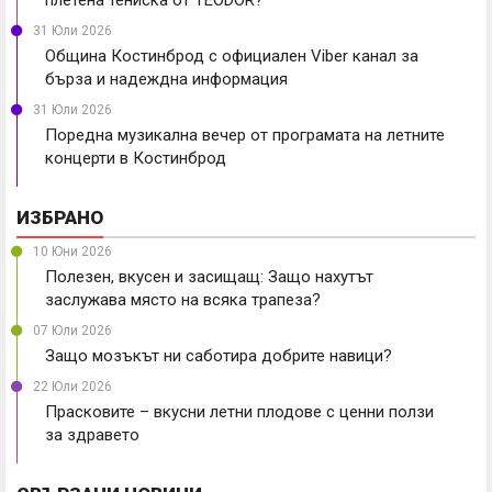
31 Юли 2026
Община Костинброд с официален Viber канал за
бърза и надеждна информация
31 Юли 2026
Поредна музикална вечер от програмата на летните
концерти в Костинброд
ИЗБРАНО
10 Юни 2026
Полезен, вкусен и засищащ: Защо нахутът
заслужава място на всяка трапеза?
07 Юли 2026
Защо мозъкът ни саботира добрите навици?
22 Юли 2026
Прасковите – вкусни летни плодове с ценни ползи
за здравето