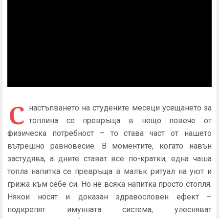
С
настъпването на студените месеци усещането за
топлина се превръща в нещо повече от
физическа потребност – то става част от нашето
вътрешно равновесие. В моментите, когато навън
застудява, а дните стават все по-кратки, една чаша
топла напитка се превръща в малък ритуал на уют и
грижа към себе си. Но не всяка напитка просто стопля.
Някои носят и доказан здравословен ефект –
подкрепят имунната система, улесняват