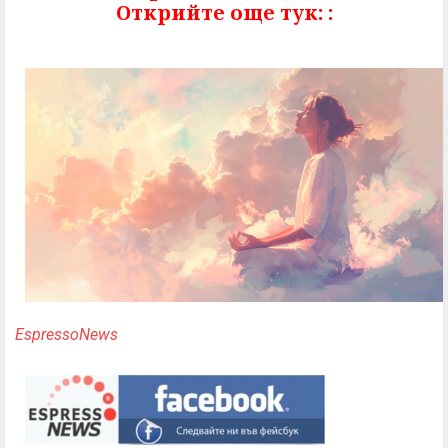
Открийте още тук: :
EspressoNews