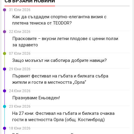
СВЪРЗАНИ НОВИНИ
31 Юли 2026
Как да създадем спортно-елегантна визия с
плетена тениска от TEODOR?
22 Юли 2026
Прасковите – вкусни летни плодове с ценни ползи
за здравето
07 Юли 2026
Защо мозъкът ни саботира добрите навици?
29 Юни 2026
Първият фестивал на гъбата и билката събра
жители и гости в местността „Орла“
24 Юни 2026
Празнуваме Еньовден!
23 Юни 2026
На 27 юни: Фестивал на гъбата и билката очаква
гости в местността Орла (общ. Костинброд)
18 Юни 2026