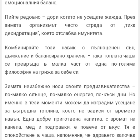
емоционалния баланс.
Пийте редовно – дори когато не усещате жажда. През
зимата организмът често страда от „тиха
дехидратация“, която отслабва имунитета.
Комбинирайте този навик с пълноценен сън,
движение и балансирано хранене – така топлата чаша
се превръща в малка част от една по-голяма
философия на грижа за себе си.
Зимата неизбежно носи своите предизвикателства –
по-малко слънце, по-малко енергия, по-къси дни. Но
именно в тези моменти можем да изградим усещане
за вътрешна топлина, което не зависи от времето
навън. Една добре приготвена напитка, с аромат на
канела, мед и подправки, е повече от вкус. Тя е
спокойствие в чаша, напомняне, че здравето започва