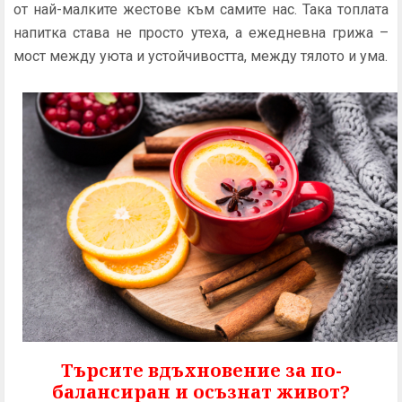
от най-малките жестове към самите нас. Така топлата
напитка става не просто утеха, а ежедневна грижа –
мост между уюта и устойчивостта, между тялото и ума.
Търсите вдъхновение за по-
балансиран и осъзнат живот?