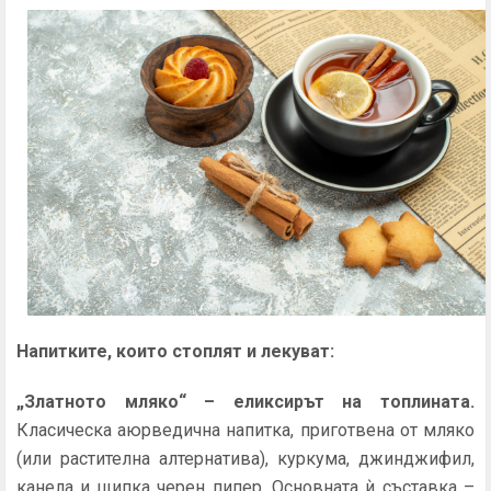
Напитките, които стоплят и лекуват:
„Златното мляко“ – еликсирът на топлината.
Класическа аюрведична напитка, приготвена от мляко
(или растителна алтернатива), куркума, джинджифил,
канела и щипка черен пипер. Основната ѝ съставка –