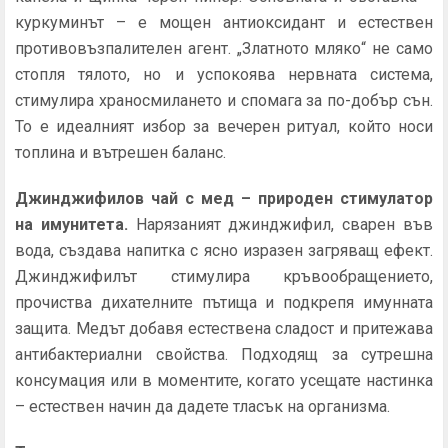
куркуминът – е мощен антиоксидант и естествен
противовъзпалителен агент. „Златното мляко“ не само
стопля тялото, но и успокоява нервната система,
стимулира храносмилането и спомага за по-добър сън.
То е идеалният избор за вечерен ритуал, който носи
топлина и вътрешен баланс.
Джинджифилов чай с мед – природен стимулатор
на имунитета.
Нарязаният джинджифил, сварен във
вода, създава напитка с ясно изразен загряващ ефект.
Джинджифилът стимулира кръвообращението,
прочиства дихателните пътища и подкрепя имунната
защита. Медът добавя естествена сладост и притежава
антибактериални свойства. Подходящ за сутрешна
консумация или в моментите, когато усещате настинка
– естествен начин да дадете тласък на организма.