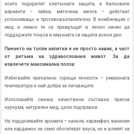
които подкрепят клетъчната защита, а билковите
варианти – лайка, маточина, мента – действат
успокояващо и противовъзпалително. В комбинация с
мед и лимон те се превръщат в лесен начин да
поддържате тонуса и имунната си защита всеки ден.
Пиенето на топли напитки е не просто навик, а част
от ритъма на здравословния живот. За да
извлечете максимална полза:
Избягвайте прекалено горещи течности – умерената
температура е най-добра за лигавиците.
Използвайте свежи, качествени съставки: прясна
куркума, натурален мед, цели подправки.
Не подценявайте аромата – канела, карамфил, ванилия
или кардамон не само обогатяват вкуса, но и влияят на