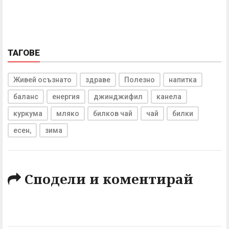
ТАГОВЕ
Живей осъзнато
здраве
Полезно
напитка
баланс
енергия
джинджифил
канела
куркума
мляко
билков чай
чай
билки
есен,
зима
Сподели и коментирай