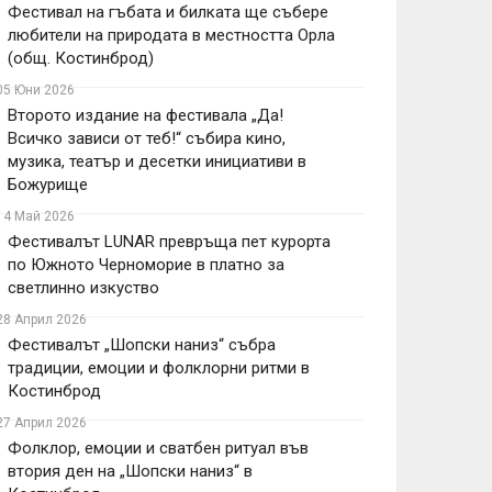
Фестивал на гъбата и билката ще събере
любители на природата в местността Орла
(общ. Костинброд)
05 Юни 2026
Второто издание на фестивала „Да!
Всичко зависи от теб!“ събира кино,
музика, театър и десетки инициативи в
Божурище
14 Май 2026
Фестивалът LUNAR превръща пет курорта
по Южното Черноморие в платно за
светлинно изкуство
28 Април 2026
Фестивалът „Шопски наниз“ събра
традиции, емоции и фолклорни ритми в
Костинброд
27 Април 2026
Фолклор, емоции и сватбен ритуал във
втория ден на „Шопски наниз“ в