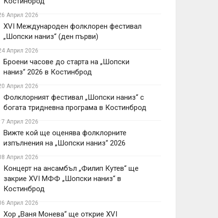
Костинброд
26 Април 2026
XVI Международен фолклорен фестивал
„Шопски наниз“ (ден първи)
24 Април 2026
Броени часове до старта на „Шопски
наниз“ 2026 в Костинброд
20 Април 2026
Фолклорният фестивал „Шопски наниз“ с
богата тридневна програма в Костинброд
17 Април 2026
Вижте кой ще оценява фолклорните
изпълнения на „Шопски наниз“ 2026
08 Април 2026
Концерт на ансамбъл „Филип Кутев“ ще
закрие XVI МФФ „Шопски наниз“ в
Костинброд
06 Април 2026
Хор „Ваня Монева“ ще открие XVI