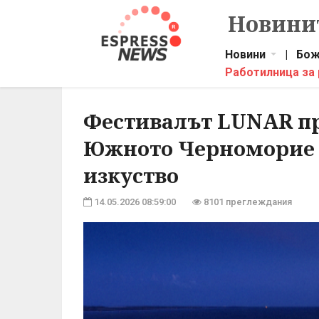
Новинит
Новини
|
Бож
Работилница за
Фестивалът LUNAR пр
Южното Черноморие в
изкуство
14.05.2026 08:59:00
8101 преглеждания