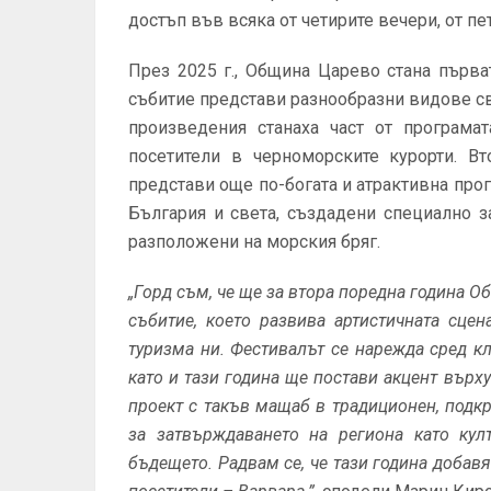
достъп във всяка от четирите вечери, от п
През 2025 г., Община Царево стана първа
събитие представи разнообразни видове св
произведения станаха част от програмат
посетители в черноморските курорти. В
представи още по-богата и атрактивна про
България и света, създадени специално з
разположени на морския бряг.
„Горд съм, че ще за втора поредна година 
събитие, което развива артистичната сце
туризма ни. Фестивалът се нарежда сред 
като и тази година ще постави акцент върх
проект с такъв мащаб в традиционен, подкр
за затвърждаването на региона като кул
бъдещето. Радвам се, че тази година добав