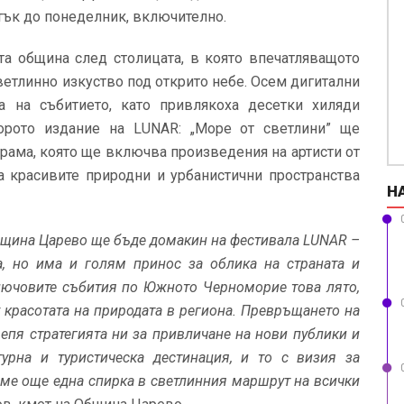
етък до понеделник, включително.
та община след столицата, в която впечатляващото
етлинно изкуство под открито небе. Осем дигитални
а на събитието, като привлякоха десетки хиляди
торото издание на LUNAR: „Море от светлини” ще
грама, която ще включва произведения на артисти от
а красивите природни и урбанистични пространства
Н
Община Царево ще бъде домакин на фестивала LUNAR –
на, но има и голям принос за облика на страната и
ключовите събития по Южното Черноморие това лято,
у красотата на природата в региона. Превръщането на
епя стратегията ни за привличане на нови публики и
турна и туристическа дестинация, и то с визия за
яме още една спирка в светлинния маршрут на всички