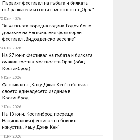
Първият фестивал на гъбата и билката
събра жители и гости в местността „Орла“
23 Юни 2026
За четвърта поредна година Годеч беше
домакин на Регионалния фолклорен
фестивал „Видовденско веселие“
23 Юни 2026
На 27 юни: Фестивал на гъбата и билката
очаква гости в местността Орла (общ.
Костинброд)
15 Юни 2026
Фестивалът „Кацу Джин Кен“ отбеляза
своето единадесето издание в
Костинброд
12 Юни 2026
На 13 юни: Костинброд посреща
Националния фестивал на бойните
изкуства „Кацу Джин Кен“
11 Юни 2026