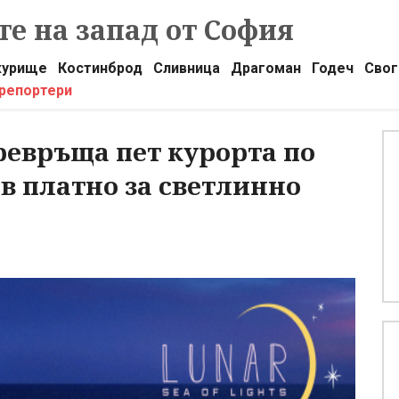
е на запад от София
урище
Костинброд
Сливница
Драгоман
Годеч
Свог
 репортери
евръща пет курорта по
 платно за светлинно