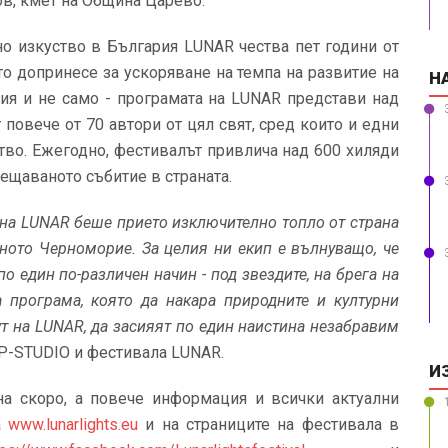
ов, кмет на Община Царево.
но изкуство в България LUNAR чества пет години от
то допринесе за ускоряване на темпа на развитие на
Н
рия и не само - програмата на LUNAR представи над
повече от 70 автори от цял свят, сред които и едни
ство. Ежегодно, фестивалът привлича над 600 хиляди
сещаваното събитие в страната.
 на LUNAR беше прието изключително топло от страна
ното Черноморие. За целия ни екип е вълнуващо, че
 един по-различен начин - под звездите, на брега на
 програма, която да накара природните и културни
т на LUNAR, да засияят по един наистина незабравим
MP-STUDIO и фестивала LUNAR.
И
а скоро, а повече информация и всички актуални
а
www.lunarlights.eu
и на страниците на фестивала в