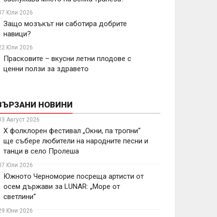
07 Юли 2026
Защо мозъкът ни саботира добрите
навици?
22 Юли 2026
Прасковите – вкусни летни плодове с
ценни ползи за здравето
ВЪРЗАНИ НОВИНИ
03 Август 2026
X фолклорен фестивал „Окни, па тропни“
ще събере любители на народните песни и
танци в село Пролеша
07 Юли 2026
Южното Черноморие посреща артисти от
осем държави за LUNAR: „Море от
светлини“
29 Юни 2026