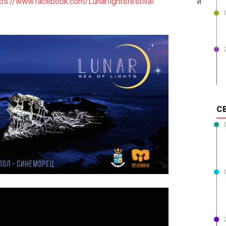
tps://www.facebook.com/Lunarlightsfestival
и
С