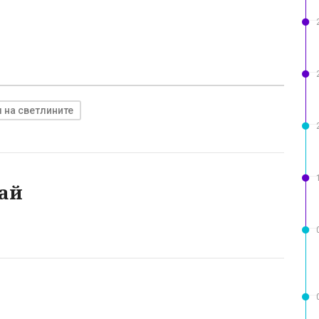
 на светлините
ай