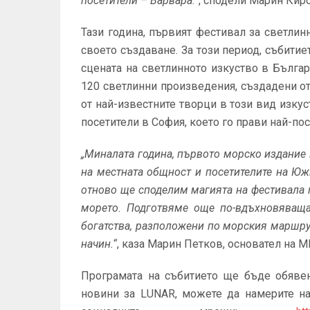
посетители – Варвара.”
, сподели Марин Кир
Тази година, първият фестивал за светлин
своето създаване. За този период, събитие
сцената на светлинното изкуство в Бълга
120 светлинни произведения, създадени от 
от най-известните творци в този вид изку
посетители в София, което го прави най-по
„Миналата година, първото морско издание
на местната общност и посетителите на Юж
отново ще споделим магията на фестивала по
морето. Подготвяме още по-вдъхновяваща
богатства, разположени по морския маршру
начин.“
, каза Марин Петков, основател на 
Програмата на събитието ще бъде обявен
новини за LUNAR, можете да намерите н