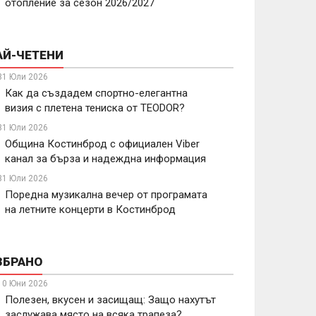
отопление за сезон 2026/2027
АЙ-ЧЕТЕНИ
31 Юли 2026
Как да създадем спортно-елегантна
визия с плетена тениска от TEODOR?
31 Юли 2026
Община Костинброд с официален Viber
канал за бърза и надеждна информация
31 Юли 2026
Поредна музикална вечер от програмата
на летните концерти в Костинброд
ЗБРАНО
10 Юни 2026
Полезен, вкусен и засищащ: Защо нахутът
заслужава място на всяка трапеза?