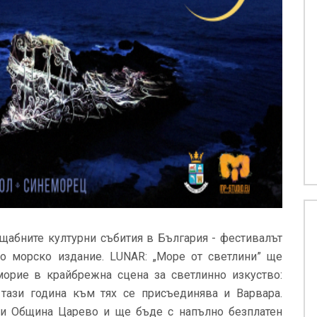
ащабните културни събития в България - фестивалът
о морско издание. LUNAR: „Море от светлини” ще
орие в крайбрежна сцена за светлинно изкуство:
 тази година към тях се присъединява и Варвара.
 и Община Царево и ще бъде с напълно безплатен