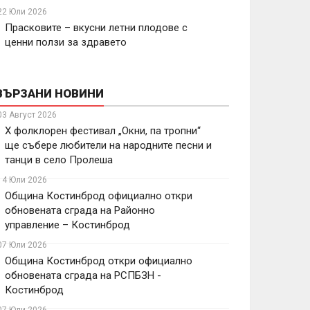
22 Юли 2026
Прасковите – вкусни летни плодове с
ценни ползи за здравето
ВЪРЗАНИ НОВИНИ
03 Август 2026
X фолклорен фестивал „Окни, па тропни“
ще събере любители на народните песни и
танци в село Пролеша
14 Юли 2026
Община Костинброд официално откри
обновената сграда на Районно
управление – Костинброд
07 Юли 2026
Община Костинброд откри официално
обновената сграда на РСПБЗН -
Костинброд