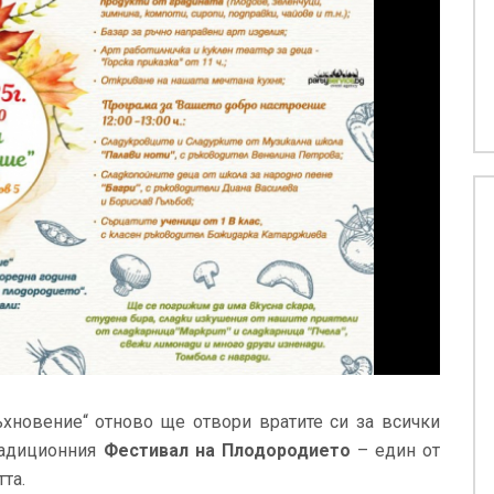
ъхновение“ отново ще отвори вратите си за всички
традиционния
Фестивал на Плодородието
– един от
та.