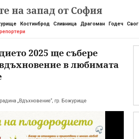
е на запад от София
урище
Костинброд
Сливница
Драгоман
Годеч
Свог
 репортери
дието 2025 ще събере
 вдъхновение в любимата
е
градина „Вдъхновение“, гр. Божурище