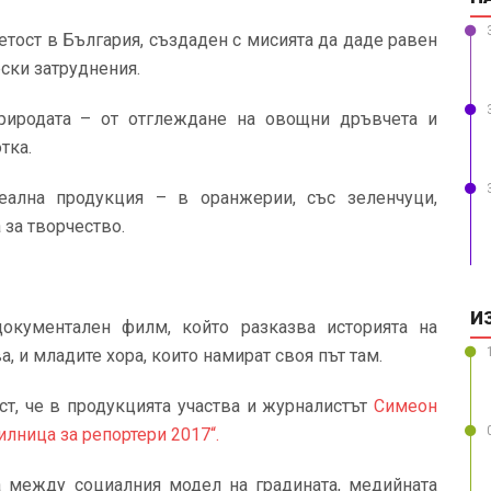
етост в България, създаден с мисията да даде равен
ски затруднения.
риродата – от отглеждане на овощни дръвчета и
тка.
еална продукция – в оранжерии, със зеленчуци,
 за творчество.
И
документален филм, който разказва историята на
, и младите хора, които намират своя път там.
ст, че в продукцията участва и журналистът
Симеон
лница за репортери 2017“.
 между социалния модел на градината, медийната