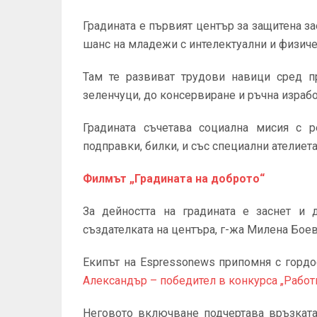
Градината е първият център за защитена за
шанс на младежи с интелектуални и физиче
Там те развиват трудови навици сред п
зеленчуци, до консервиране и ръчна израбо
Градината съчетава социална мисия с р
подправки, билки, и със специални ателиета
Филмът „Градината на доброто“
За дейността на градината е заснет и 
създателката на центъра, г-жа Милена Боева
Екипът на Espressonews припомня с гордо
Александър – победител в конкурса „Работи
Неговото включване подчертава връзката