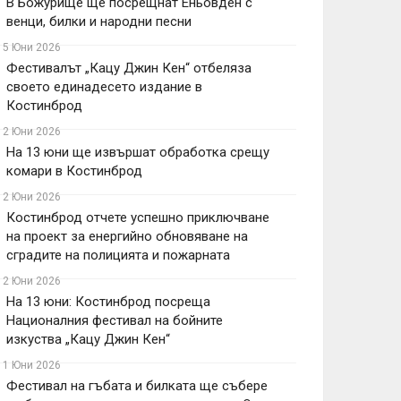
В Божурище ще посрещнат Еньовден с
венци, билки и народни песни
15 Юни 2026
Фестивалът „Кацу Джин Кен“ отбеляза
своето единадесето издание в
Костинброд
12 Юни 2026
На 13 юни ще извършат обработка срещу
комари в Костинброд
12 Юни 2026
Костинброд отчете успешно приключване
на проект за енергийно обновяване на
сградите на полицията и пожарната
12 Юни 2026
На 13 юни: Костинброд посреща
Националния фестивал на бойните
изкуства „Кацу Джин Кен“
11 Юни 2026
Фестивал на гъбата и билката ще събере