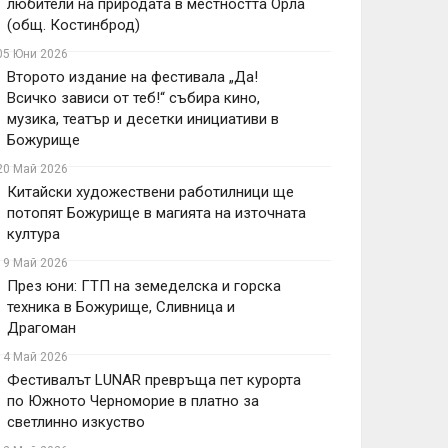
любители на природата в местността Орла
(общ. Костинброд)
05 Юни 2026
Второто издание на фестивала „Да!
Всичко зависи от теб!“ събира кино,
музика, театър и десетки инициативи в
Божурище
20 Май 2026
Китайски художествени работилници ще
потопят Божурище в магията на източната
култура
19 Май 2026
През юни: ГТП на земеделска и горска
техника в Божурище, Сливница и
Драгоман
14 Май 2026
Фестивалът LUNAR превръща пет курорта
по Южното Черноморие в платно за
светлинно изкуство