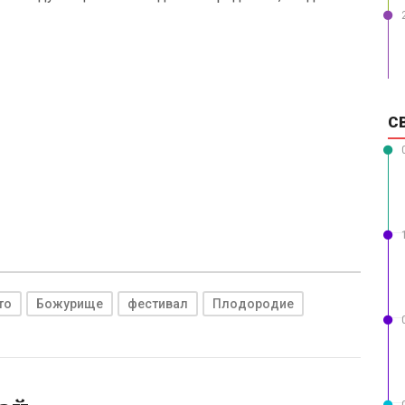
С
то
Божурище
фестивал
Плодородие