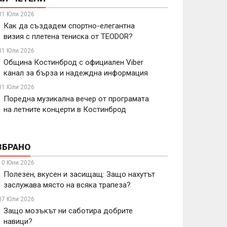
31 Юли 2026
Как да създадем спортно-елегантна
визия с плетена тениска от TEODOR?
31 Юли 2026
Община Костинброд с официален Viber
канал за бърза и надеждна информация
31 Юли 2026
Поредна музикална вечер от програмата
на летните концерти в Костинброд
ЗБРАНО
10 Юни 2026
Полезен, вкусен и засищащ: Защо нахутът
заслужава място на всяка трапеза?
07 Юли 2026
Защо мозъкът ни саботира добрите
навици?