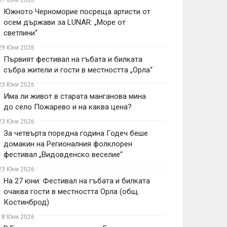
07 Юли 2026
Южното Черноморие посреща артисти от
осем държави за LUNAR: „Море от
светлини“
29 Юни 2026
Първият фестивал на гъбата и билката
събра жители и гости в местността „Орла“
23 Юни 2026
Има ли живот в старата манганова мина
до село Пожарево и на каква цена?
23 Юни 2026
За четвърта поредна година Годеч беше
домакин на Регионалния фолклорен
фестивал „Видовденско веселие“
23 Юни 2026
На 27 юни: Фестивал на гъбата и билката
очаква гости в местността Орла (общ.
Костинброд)
18 Юни 2026