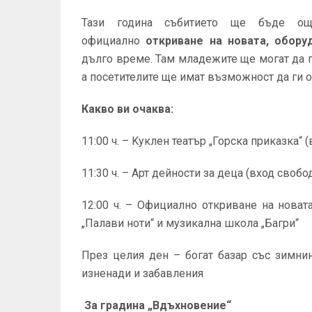
Тази година събитието ще бъде ощ
официално
откриване на новата, обору
дълго време. Там младежите ще могат да 
а посетителите ще имат възможност да ги о
Какво ви очаква:
11:00 ч. – Kуклен театър „Горска приказка“ 
11:30 ч. – Aрт дейности за деца (вход свобо
12:00 ч. – Oфициално откриване на новат
„Палави ноти“ и музикална школа „Багри“
През целия ден – богат базар със зимнин
изненади и забавления
За градина „Вдъхновение“