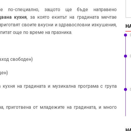
е по-специално, защото ще бъде направено
двана кухня
, за която екипът на градината мечтае
приготвят своите вкусни и здравословни изкушения,
Н
питат още по време на празника.
(вход свободен)
ден)
а кухня на градината и музикална програма с група
а, приготвена от младежите на градината, и много
Н