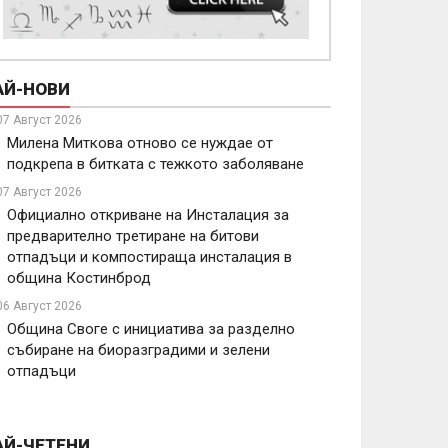
АЙ-НОВИ
07 Август 2026
Милена Миткова отново се нуждае от
подкрепа в битката с тежкото заболяване
07 Август 2026
Официално откриване на Инсталация за
предварително третиране на битови
отпадъци и компостираща инсталация в
община Костинброд
06 Август 2026
Община Своге с инициатива за разделно
събиране на биоразградими и зелени
отпадъци
АЙ-ЧЕТЕНИ