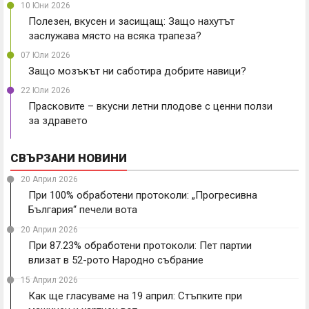
10 Юни 2026
Полезен, вкусен и засищащ: Защо нахутът
заслужава място на всяка трапеза?
07 Юли 2026
Защо мозъкът ни саботира добрите навици?
22 Юли 2026
Прасковите – вкусни летни плодове с ценни ползи
за здравето
СВЪРЗАНИ НОВИНИ
20 Април 2026
При 100% обработени протоколи: „Прогресивна
България“ печели вота
20 Април 2026
При 87.23% обработени протоколи: Пет партии
влизат в 52-рото Народно събрание
15 Април 2026
Как ще гласуваме на 19 април: Стъпките при