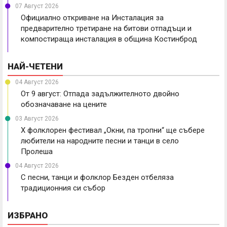
07 Август 2026
Официално откриване на Инсталация за
предварително третиране на битови отпадъци и
компостираща инсталация в община Костинброд
НАЙ-ЧЕТЕНИ
04 Август 2026
От 9 август: Отпада задължителното двойно
обозначаване на цените
03 Август 2026
X фолклорен фестивал „Окни, па тропни“ ще събере
любители на народните песни и танци в село
Пролеша
04 Август 2026
С песни, танци и фолклор Безден отбеляза
традиционния си събор
ИЗБРАНО