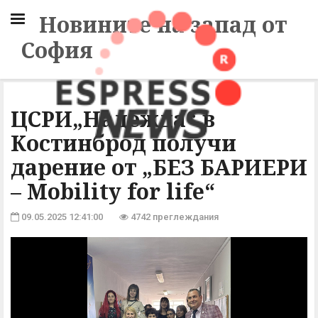
Новините на запад от
София
ЦСРИ„Надежда“ в
Костинброд получи
дарение от „БЕЗ БАРИЕРИ
– Mobility for life“
09.05.2025 12:41:00
4742 преглеждания