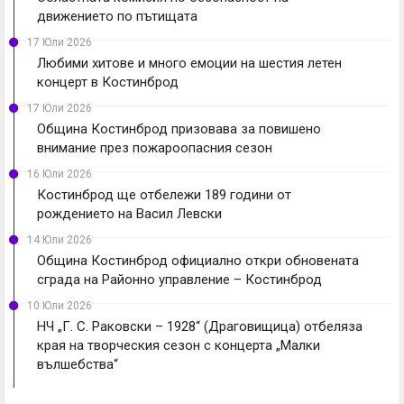
движението по пътищата
17 Юли 2026
Любими хитове и много емоции на шестия летен
концерт в Костинброд
17 Юли 2026
Община Костинброд призовава за повишено
внимание през пожароопасния сезон
16 Юли 2026
Костинброд ще отбележи 189 години от
рождението на Васил Левски
14 Юли 2026
Община Костинброд официално откри обновената
сграда на Районно управление – Костинброд
10 Юли 2026
НЧ „Г. С. Раковски – 1928“ (Драговищица) отбеляза
края на творческия сезон с концерта „Малки
вълшебства“