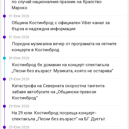
по случай националния празник на Кралство
Мароко
31 Юли 2026
Община Костинброд с официален Viber канал за
бърза и надеждна информация
31 Юли 2026
Поредна музикална вечер от програмата на летните
концерти в Костинброд
30 Юли 2026
Костинброд бе домакин на концерт-спектакъла
„Песни без възраст: Музиката, която не остарява“
29 Юли 2026
Катастрофа на Северната скоростна тангента
забавя автобусите на „Общински превози
Костинброд“
29 Юли 2026
На 29 юли: Костинброд посреща концерт-
спектакъла „Песни без възраст“ на БГ Дуетът
29 Юли 2026