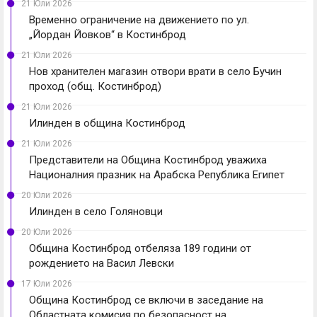
21 Юли 2026
Временно ограничение на движението по ул.
„Йордан Йовков“ в Костинброд
21 Юли 2026
Нов хранителен магазин отвори врати в село Бучин
проход (общ. Костинброд)
21 Юли 2026
Илинден в община Костинброд
21 Юли 2026
Представители на Община Костинброд уважиха
Националния празник на Арабска Република Египет
20 Юли 2026
Илинден в село Голяновци
20 Юли 2026
Община Костинброд отбеляза 189 години от
рождението на Васил Левски
17 Юли 2026
Община Костинброд се включи в заседание на
Областната комисия по безопасност на