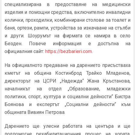
специализирана в предоставяне на медицински
изделия и помощни средства, включително инвалидни
колички, проходилки, комбинирани столове за тоалет и
баня, ортези, рампи, устройства за изкачване на стълби
и други. Шоурумът на фирмата се намира в село
Безден. Повече информация е достъпна на
официалния сайт:
https://bezbarieri.com
.
На официалното предаване на дарението присъстваха
кметът на община Костинброд Трайко Младенов,
директорът на ЦСРИ „Надежда“ Жана Кръстанова,
началникът на отдел „Образование, младежки
политики, спорт, култура и социални дейности“ Бистра
Боянова и експертът „Социални дейности“ към
общината Вивиян Петрова.
Дарението ще улесни работата на центъра и ще
подпомогне рехабилитационния процес на хората,