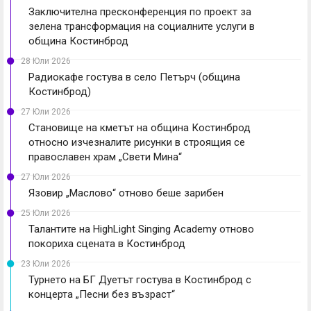
Заключителна пресконференция по проект за
зелена трансформация на социалните услуги в
община Костинброд
28 Юли 2026
Радиокафе гостува в село Петърч (община
Костинброд)
27 Юли 2026
Становище на кметът на община Костинброд
относно изчезналите рисунки в строящия се
православен храм „Свети Мина“
27 Юли 2026
Язовир „Маслово“ отново беше зарибен
25 Юли 2026
Талантите на HighLight Singing Academy отново
покориха сцената в Костинброд
23 Юли 2026
Турнето на БГ Дуетът гостува в Костинброд с
концерта „Песни без възраст“