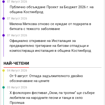
07 Август 2026
Публично обсъждане Проект за Бюджет 2026 г. на
община Костинброд
07 Август 2026
Милена Миткова отново се нуждае от подкрепа в
битката с тежкото заболяване
07 Август 2026
Официално откриване на Инсталация за
предварително третиране на битови отпадъци и
компостираща инсталация в община Костинброд
НАЙ-ЧЕТЕНИ
04 Август 2026
От 9 август: Отпада задължителното двойно
обозначаване на цените
03 Август 2026
X фолклорен фестивал „Окни, па тропни“ ще събере
любители на народните песни и танци в село
Пролеша