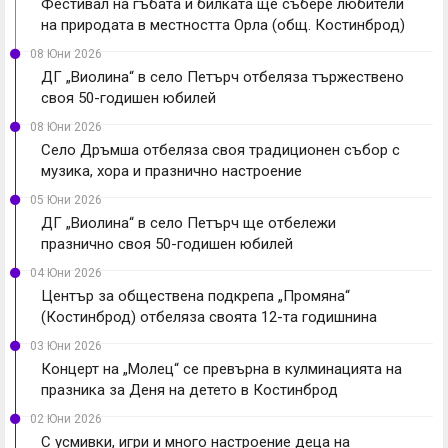
Фестивал на гъбата и билката ще събере любители
на природата в местността Орла (общ. Костинброд)
08 Юни 2026
ДГ „Виолина“ в село Петърч отбеляза тържествено
своя 50-годишен юбилей
08 Юни 2026
Село Дръмша отбеляза своя традиционен събор с
музика, хора и празнично настроение
05 Юни 2026
ДГ „Виолина“ в село Петърч ще отбележи
празнично своя 50-годишен юбилей
04 Юни 2026
Център за обществена подкрепа „Промяна“
(Костинброд) отбеляза своята 12-та годишнина
03 Юни 2026
Концерт на „Молец“ се превърна в кулминацията на
празника за Деня на детето в Костинброд
02 Юни 2026
С усмивки, игри и много настроение деца на