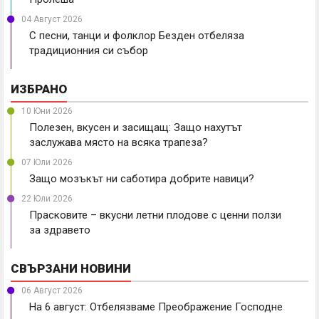
04 Август 2026
С песни, танци и фолклор Безден отбеляза
традиционния си събор
ИЗБРАНО
10 Юни 2026
Полезен, вкусен и засищащ: Защо нахутът
заслужава място на всяка трапеза?
07 Юли 2026
Защо мозъкът ни саботира добрите навици?
22 Юли 2026
Прасковите – вкусни летни плодове с ценни ползи
за здравето
СВЪРЗАНИ НОВИНИ
06 Август 2026
На 6 август: Отбелязваме Преображение Господне