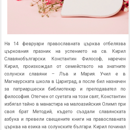
На 14 февруари православната църква отбелязва
църковния празник на
успението на св. Кирил
Славянобългарски
.
Константин Философ, наречен
Кирил, произхождал от семейството на знатните
солунски славяни – Лъв и Мария. Учил е в
Магнаурската школа в Цариград, а после бил назначен
за патриаршески библиотекар и преподавател по
философия.
Отегчен от суетата на този свят, Константин
избягал тайно в манастира на малоазийския Олимп при
своя брат Методий, където създали
славянската
азбука
и превели свещените книги на православната
църква на езика на солунските българи.
Кирил починал