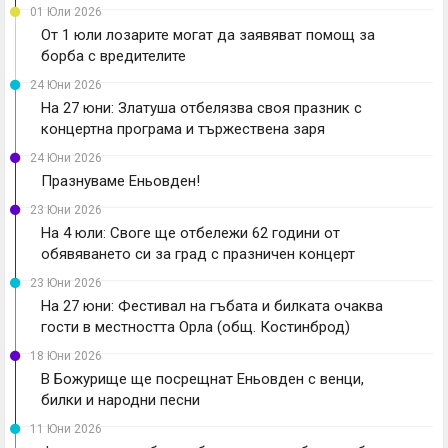
01 Юли 2026
От 1 юли лозарите могат да заявяват помощ за
борба с вредителите
24 Юни 2026
На 27 юни: Златуша отбелязва своя празник с
концертна програма и тържествена заря
24 Юни 2026
Празнуваме Еньовден!
23 Юни 2026
На 4 юли: Своге ще отбележи 62 години от
обявяването си за град с празничен концерт
23 Юни 2026
На 27 юни: Фестивал на гъбата и билката очаква
гости в местността Орла (общ. Костинброд)
18 Юни 2026
В Божурище ще посрещнат Еньовден с венци,
билки и народни песни
11 Юни 2026