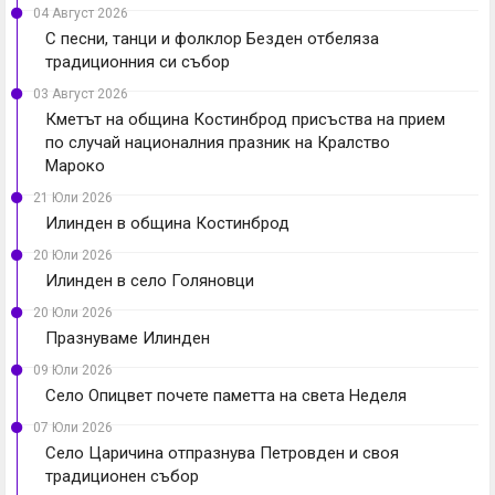
04 Август 2026
С песни, танци и фолклор Безден отбеляза
традиционния си събор
03 Август 2026
Кметът на община Костинброд присъства на прием
по случай националния празник на Кралство
Мароко
21 Юли 2026
Илинден в община Костинброд
20 Юли 2026
Илинден в село Голяновци
20 Юли 2026
Празнуваме Илинден
09 Юли 2026
Село Опицвет почете паметта на света Неделя
07 Юли 2026
Село Царичина отпразнува Петровден и своя
традиционен събор