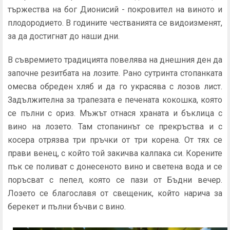
тържества на бог Дионисий - покровител на виното и
плодородието. В годините честванията се видоизменят,
за да достигнат до наши дни.
В съвремието традицията повелява на днешния ден да
започне резитбата на лозите. Рано сутринта стопанката
омесва обреден хляб и да го украсява с лозов лист.
Задължителна за трапезата е печената кокошка, която
се пълни с ориз. Мъжът отнася храната и бъклица с
вино на лозето. Там стопанинът се прекръства и с
косера отрязва три пръчки от три корена. От тях се
прави венец, с който той закичва калпака си. Корените
пък се поливат с донесеното вино и светена вода и се
поръсват с пепел, която се пази от Бъдни вечер.
Лозето се благославя от свещеник, който нарича за
берекет и пълни бъчви с вино.