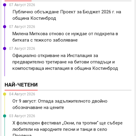
07 Август 2026
Публично обсъждане Проект за Бюджет 2026 г. на
община Костинброд
07 Август 2026
Милена Миткова отново се нуждае от подкрепа в
битката с тежкото заболяване
07 Август 2026
Официално откриване на Инсталация за
предварително третиране на битови отпадъци и
компостираща инсталация в община Костинброд
НАЙ-ЧЕТЕНИ
04 Август 2026
От 9 август: Отпада задължителното двойно
обозначаване на цените
03 Август 2026
X фолклорен фестивал „Окни, па тропни“ ще събере
любители на народните песни и танци в село
Пролеша