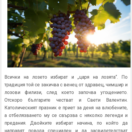
Всички на лозето избират и „царя на лозята“. По
традиция той се закичва с венец от здравец, чимшир и
лозови филизи, след което започва угощението.
Отскоро българите честват и Свети Валентин.
Католическият празник е приет за деня на влюбените,
а отбелязването му се свързва с няколко легенди и
предания. Двойките избират начина, по който да
направят повода специален и да засвидетелстват