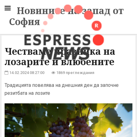
Новините на запад от
София
Честваме празника на
лозарите и влюбените
14.02.2024 08:27:00
1869 преглеждания
Традицията повелява на днешния ден да започне
резитбата на лозите