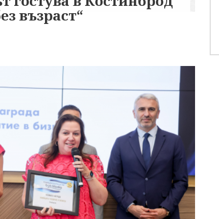
ът гостува в Костинброд
ез възраст“