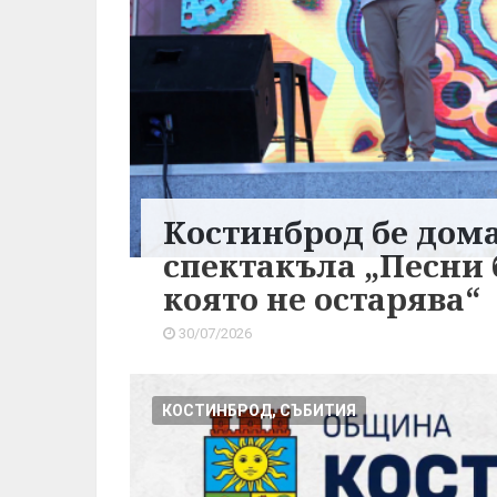
Костинброд бе дома
спектакъла „Песни 
която не остарява“
30/07/2026
КОСТИНБРОД, СЪБИТИЯ