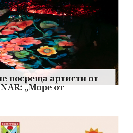
 посреща артисти от
NAR: „Море от