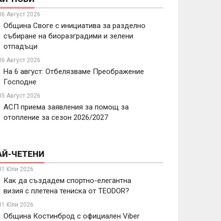
06 Август 2026
Община Своге с инициатива за разделно
събиране на биоразградими и зелени
отпадъци
06 Август 2026
На 6 август: Отбелязваме Преображение
Господне
05 Август 2026
АСП приема заявления за помощ за
отопление за сезон 2026/2027
АЙ-ЧЕТЕНИ
31 Юли 2026
Как да създадем спортно-елегантна
визия с плетена тениска от TEODOR?
31 Юли 2026
Община Костинброд с официален Viber