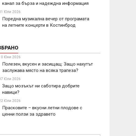
канал за бърза и надеждна информация
31 Юли 2026
Поредна музикална вечер от програмата
на летните концерти в Костинброд
ЗБРАНО
10 Юни 2026
Полезен, вкусен и засищащ: Защо нахутът
заслужава място на всяка трапеза?
07 Юли 2026
Защо мозъкът ни саботира добрите
навици?
22 Юли 2026
Прасковите – вкусни летни плодове с
ценни ползи за здравето