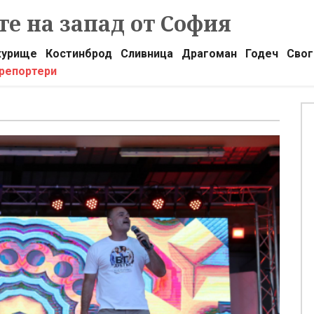
е на запад от София
урище
Костинброд
Сливница
Драгоман
Годеч
Свог
 репортери