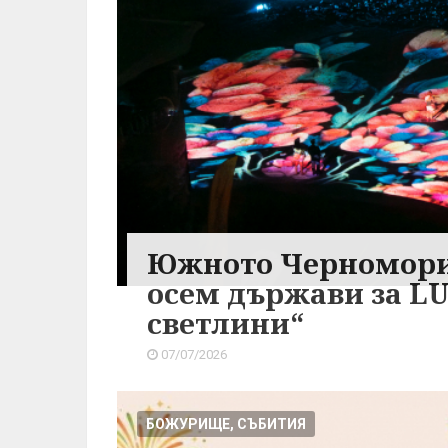
Южното Черноморие
осем държави за LU
светлини“
07/07/2026
БОЖУРИЩЕ, СЪБИТИЯ