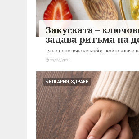
Закуската – ключов
задава ритъма на д
Тя е стратегически избор, който влияе 
23/04/2026
БЪЛГАРИЯ, ЗДРАВЕ