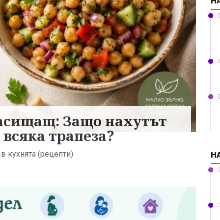
Н
засищащ: Защо нахутът
 всяка трапеза?
в кухнята (рецепти)
Н