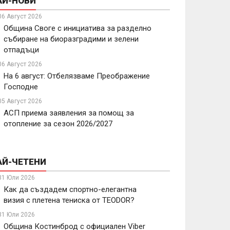
АЙ-НОВИ
06 Август 2026
Община Своге с инициатива за разделно
събиране на биоразградими и зелени
отпадъци
06 Август 2026
На 6 август: Отбелязваме Преображение
Господне
05 Август 2026
АСП приема заявления за помощ за
отопление за сезон 2026/2027
АЙ-ЧЕТЕНИ
31 Юли 2026
Как да създадем спортно-елегантна
визия с плетена тениска от TEODOR?
31 Юли 2026
Община Костинброд с официален Viber