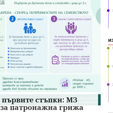
И
 първите стъпки: МЗ
 за патронажна грижа