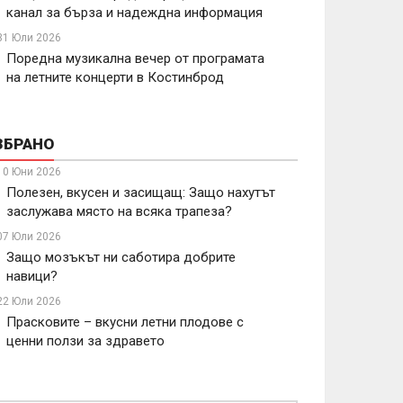
канал за бърза и надеждна информация
31 Юли 2026
Поредна музикална вечер от програмата
на летните концерти в Костинброд
ЗБРАНО
10 Юни 2026
Полезен, вкусен и засищащ: Защо нахутът
заслужава място на всяка трапеза?
07 Юли 2026
Защо мозъкът ни саботира добрите
навици?
22 Юли 2026
Прасковите – вкусни летни плодове с
ценни ползи за здравето