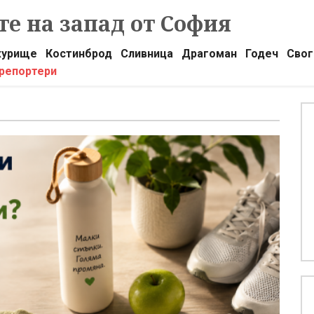
е на запад от София
урище
Костинброд
Сливница
Драгоман
Годеч
Свог
 репортери