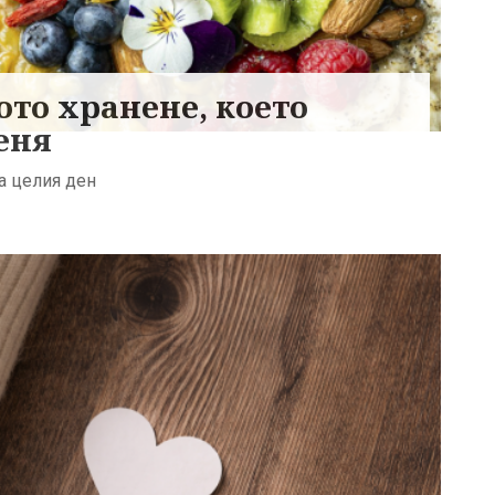
ото хранене, което
еня
на целия ден