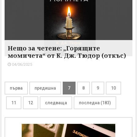
Нещо за четене: „Горящите
момичета“ от К. Дж. Тюдор (откъс)
04/06/2025
първа
предишна
7
8
9
10
11
12
следваща
последна (183)