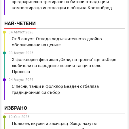
предварително третиране на битови отпадъци и
компостираща инсталация в община Костинброд
НАЙ-ЧЕТЕНИ
04 Август 2026
От 9 август: Отпада задължителното двойно
обозначаване на цените
03 Август 2026
X фолклорен фестивал „Окни, па тропни“ ще събере
любители на народните песни и танци в село
Пролеша
04 Август 2026
С песни, танци и фолклор Безден отбеляза
традиционния си събор
ИЗБРАНО
10 Юни 2026
Полезен, вкусен и засищащ: Защо нахутът