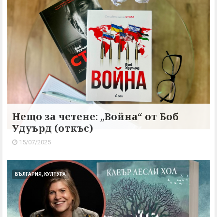
Нещо за четене: „Война“ от Боб
Удуърд (откъс)
15/07/2025
БЪЛГАРИЯ, КУЛТУРА