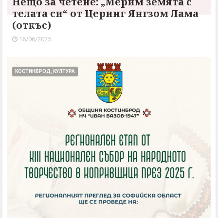
Нещо за четене: „Мерим земята с
телата си“ от Церинг Янгзом Лама
(откъс)
16/06/2025
КОСТИНБРОД, КУЛТУРА