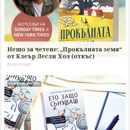
Нещо за четене: „Прокълната земя“
от Клеър Лесли Хол (откъс)
09/07/2025
БЪЛГАРИЯ, КУЛТУРА