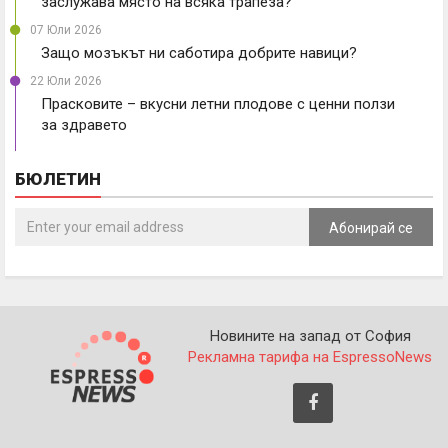
заслужава място на всяка трапеза?
07 Юли 2026
Защо мозъкът ни саботира добрите навици?
22 Юли 2026
Прасковите – вкусни летни плодове с ценни ползи
за здравето
БЮЛЕТИН
Абонирай се
Новините на запад от София
Рекламна тарифа на EspressoNews