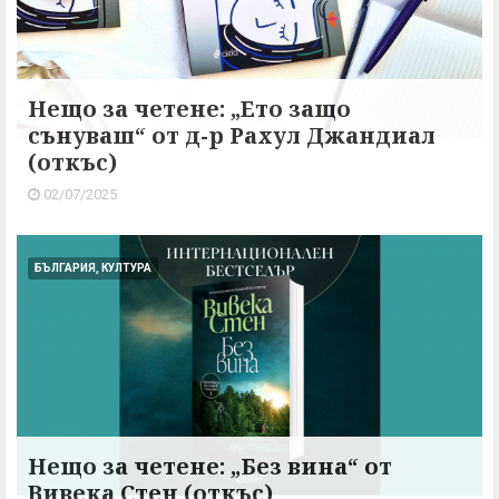
Нещо за четене: „Ето защо
сънуваш“ от д-р Рахул Джандиал
(откъс)
02/07/2025
БЪЛГАРИЯ, КУЛТУРА
Нещо за четене: „Без вина“ от
Вивека Стен (откъс)