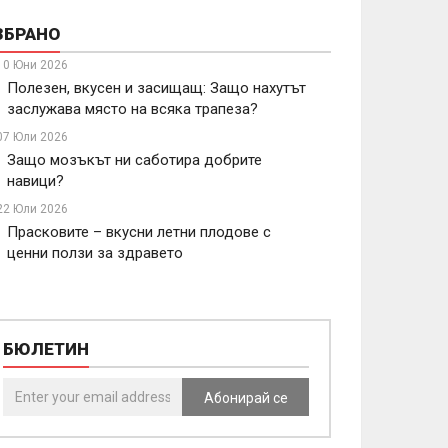
ЗБРАНО
10 Юни 2026
Полезен, вкусен и засищащ: Защо нахутът
заслужава място на всяка трапеза?
07 Юли 2026
Защо мозъкът ни саботира добрите
навици?
22 Юли 2026
Прасковите – вкусни летни плодове с
ценни ползи за здравето
БЮЛЕТИН
Абонирай се