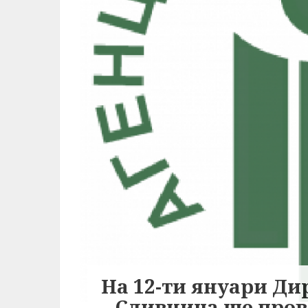
На 12-ти януари Ди
– Сливница ще пров