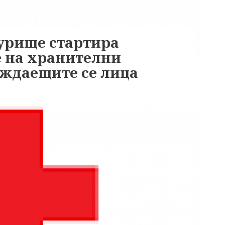
журище стартира
е на хранителни
уждаещите се лица