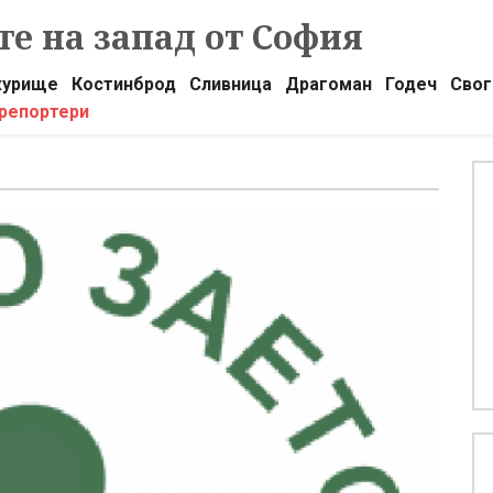
е на запад от София
урище
Костинброд
Сливница
Драгоман
Годеч
Свог
 репортери