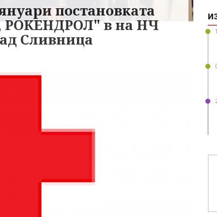
 януари постановката
И
 РОКЕНДРОЛ" в на НЧ
град Сливница