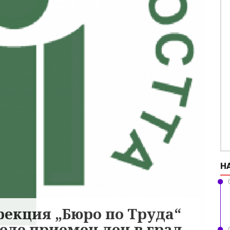
Н
рекция „Бюро по Труда“
еде приемен ден в град