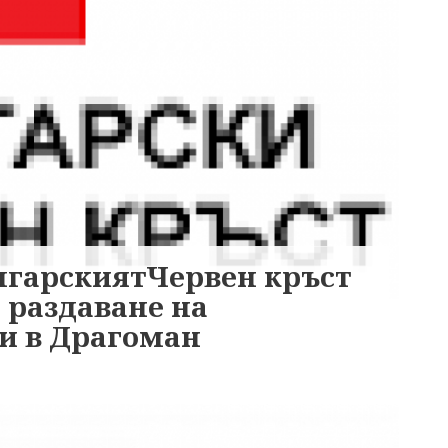
ългарскиятЧервен кръст
 раздаване на
и в Драгоман