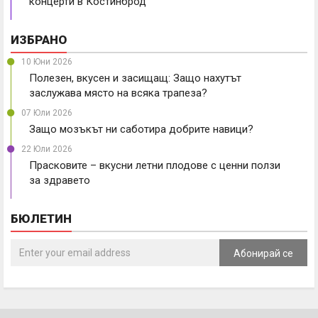
концерти в Костинброд
ИЗБРАНО
10 Юни 2026
Полезен, вкусен и засищащ: Защо нахутът
заслужава място на всяка трапеза?
07 Юли 2026
Защо мозъкът ни саботира добрите навици?
22 Юли 2026
Прасковите – вкусни летни плодове с ценни ползи
за здравето
БЮЛЕТИН
Абонирай се