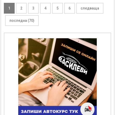
1
2
3
4
5
6
следваща
последна (70)