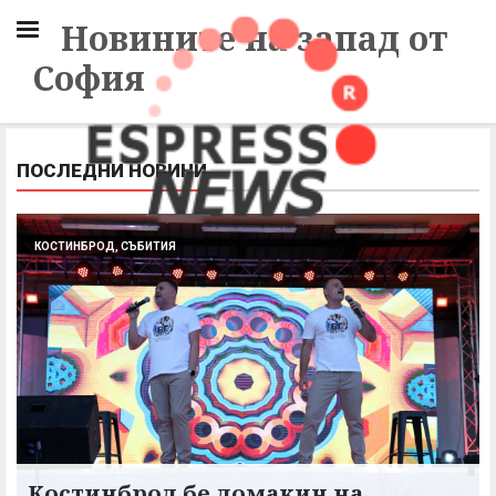
Новините на запад от
София
ПОСЛЕДНИ НОВИНИ
КОСТИНБРОД, СЪБИТИЯ
Костинброд бе домакин на