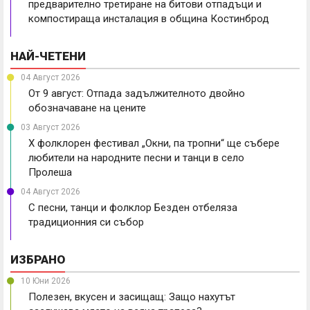
предварително третиране на битови отпадъци и
компостираща инсталация в община Костинброд
НАЙ-ЧЕТЕНИ
04 Август 2026
От 9 август: Отпада задължителното двойно
обозначаване на цените
03 Август 2026
X фолклорен фестивал „Окни, па тропни“ ще събере
любители на народните песни и танци в село
Пролеша
04 Август 2026
С песни, танци и фолклор Безден отбеляза
традиционния си събор
ИЗБРАНО
10 Юни 2026
Полезен, вкусен и засищащ: Защо нахутът