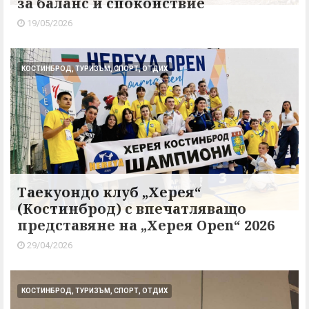
за баланс и спокойствие
19/05/2026
КОСТИНБРОД, ТУРИЗЪМ, СПОРТ, ОТДИХ
Таекуондо клуб „Херея“
(Костинброд) с впечатляващо
представяне на „Херея Open“ 2026
29/04/2026
КОСТИНБРОД, ТУРИЗЪМ, СПОРТ, ОТДИХ