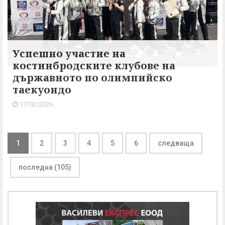
Успешно участие на
костинбродските клубове на
държавното по олимпийско
таекуондо
17/02/2026
1
2
3
4
5
6
следваща
последна (105)