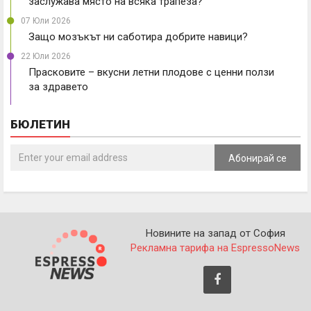
заслужава място на всяка трапеза?
07 Юли 2026
Защо мозъкът ни саботира добрите навици?
22 Юли 2026
Прасковите – вкусни летни плодове с ценни ползи
за здравето
БЮЛЕТИН
Абонирай се
Новините на запад от София
Рекламна тарифа на EspressoNews