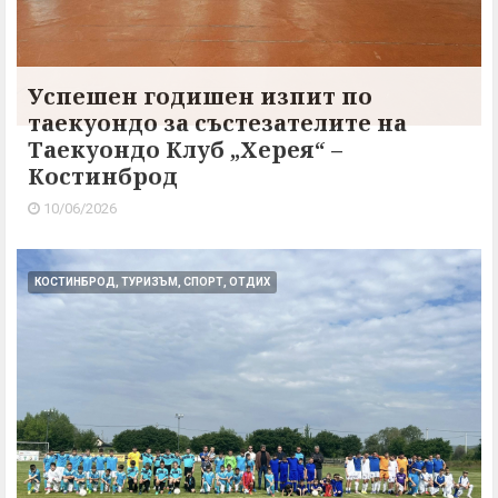
Успешен годишен изпит по
таекуондо за състезателите на
Таекуондо Клуб „Херея“ –
Костинброд
10/06/2026
КОСТИНБРОД, ТУРИЗЪМ, СПОРТ, ОТДИХ