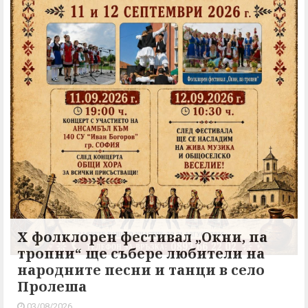
X фолклорен фестивал „Окни, па
тропни“ ще събере любители на
народните песни и танци в село
Пролеша
03/08/2026