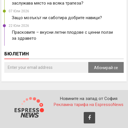
заслужава място на всяка трапеза?
07 Юли 2026
Защо мозъкът ни саботира добрите навици?
22 Юли 2026
Прасковите – вкусни летни плодове с ценни ползи
за здравето
БЮЛЕТИН
Абонирай се
Новините на запад от София
Рекламна тарифа на EspressoNews