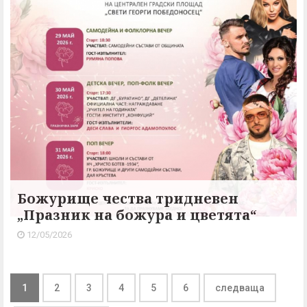
Божурище чества тридневен
„Празник на божура и цветята“
12/05/2026
1
2
3
4
5
6
следваща