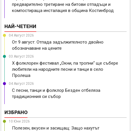
предварително третиране на битови отпадъци и
компостираща инсталация в община Костинброд
НАЙ-ЧЕТЕНИ
04 Август 2026
От 9 август: Отпада задължителното двойно
обозначаване на цените
03 Август 2026
X фолклорен фестивал „Окни, па тропни“ ще събере
любители на народните песни и танци в село
Пролеша
04 Август 2026
С песни, танци и фолклор Безден отбеляза
традиционния си събор
ИЗБРАНО
10 Юни 2026
Полезен, вкусен и засищащ: Защо нахутът