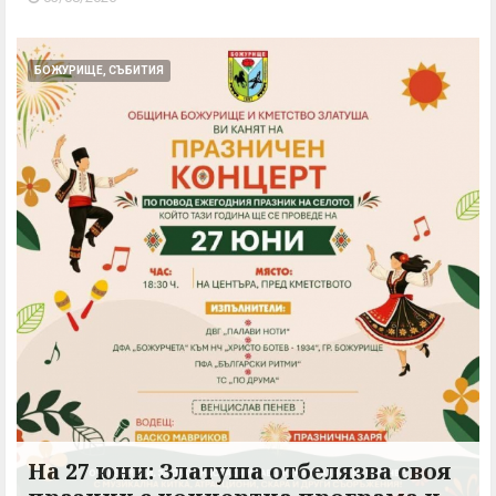
БОЖУРИЩЕ, СЪБИТИЯ
На 27 юни: Златуша отбелязва своя