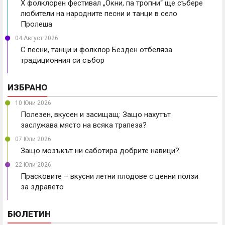
X фолклорен фестивал „Окни, па тропни“ ще събере
любители на народните песни и танци в село
Пролеша
04 Август 2026
С песни, танци и фолклор Безден отбеляза
традиционния си събор
ИЗБРАНО
10 Юни 2026
Полезен, вкусен и засищащ: Защо нахутът
заслужава място на всяка трапеза?
07 Юли 2026
Защо мозъкът ни саботира добрите навици?
22 Юли 2026
Прасковите – вкусни летни плодове с ценни ползи
за здравето
БЮЛЕТИН