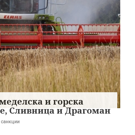
емеделска и горска
е, Сливница и Драгоман
 санкции