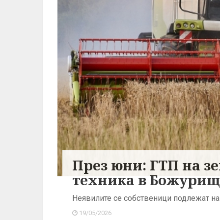
През юни: ГТП на з
техника в Божурищ
Неявилите се собственици подлежат на
19/05/2026