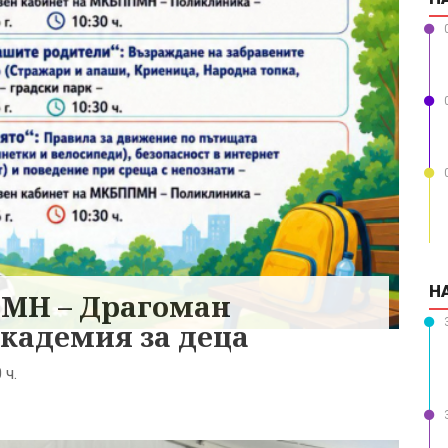
Н
ПМН – Драгоман
кадемия за деца
 ч.