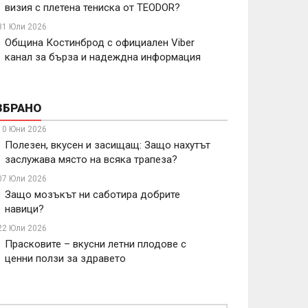
визия с плетена тениска от TEODOR?
31 Юли 2026
Община Костинброд с официален Viber
канал за бърза и надеждна информация
ЗБРАНО
10 Юни 2026
Полезен, вкусен и засищащ: Защо нахутът
заслужава място на всяка трапеза?
07 Юли 2026
Защо мозъкът ни саботира добрите
навици?
22 Юли 2026
Прасковите – вкусни летни плодове с
ценни ползи за здравето