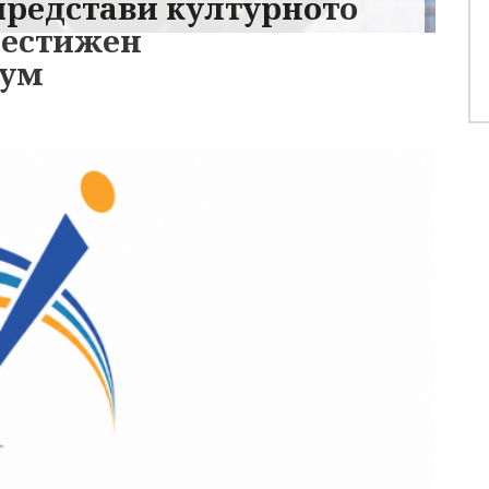
редстави културното
рестижен
рум