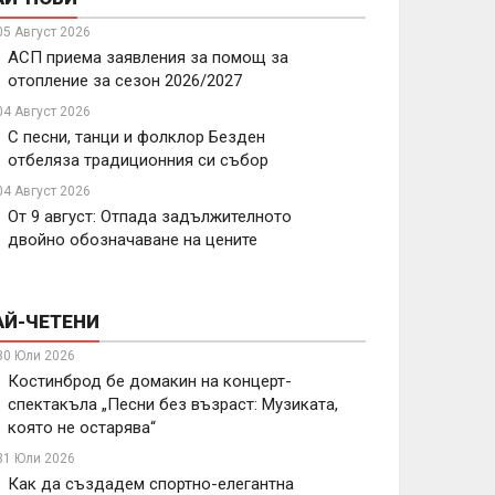
05 Август 2026
АСП приема заявления за помощ за
отопление за сезон 2026/2027
04 Август 2026
С песни, танци и фолклор Безден
отбеляза традиционния си събор
04 Август 2026
От 9 август: Отпада задължителното
двойно обозначаване на цените
АЙ-ЧЕТЕНИ
30 Юли 2026
Костинброд бе домакин на концерт-
спектакъла „Песни без възраст: Музиката,
която не остарява“
31 Юли 2026
Как да създадем спортно-елегантна