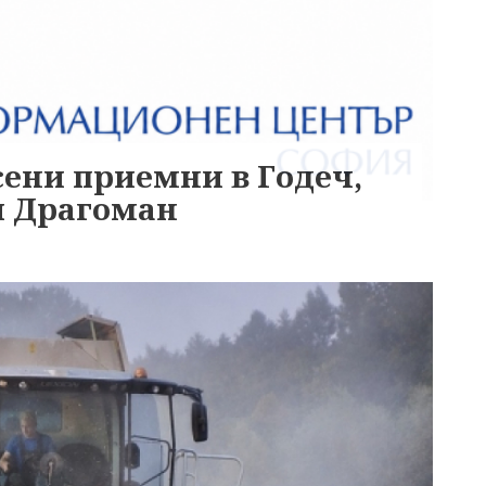
сени приемни в Годеч,
и Драгоман