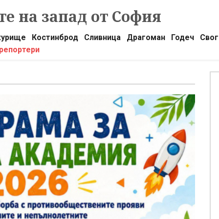
е на запад от София
урище
Костинброд
Сливница
Драгоман
Годеч
Свог
 репортери