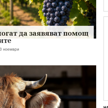
могат да заявяват помощ
ите
13 ноември
Н