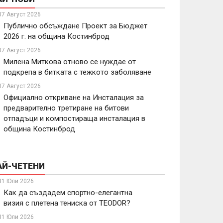
07 Август 2026
Публично обсъждане Проект за Бюджет
2026 г. на община Костинброд
07 Август 2026
Милена Миткова отново се нуждае от
подкрепа в битката с тежкото заболяване
07 Август 2026
Официално откриване на Инсталация за
предварително третиране на битови
отпадъци и компостираща инсталация в
община Костинброд
АЙ-ЧЕТЕНИ
31 Юли 2026
Как да създадем спортно-елегантна
визия с плетена тениска от TEODOR?
31 Юли 2026