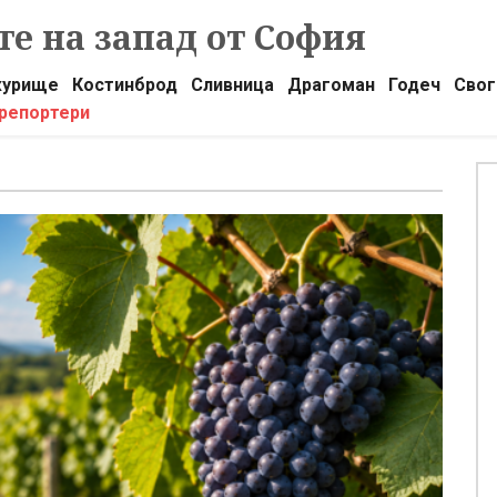
е на запад от София
урище
Костинброд
Сливница
Драгоман
Годеч
Свог
 репортери