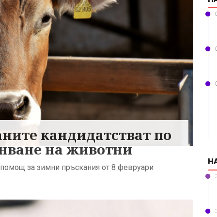
аните кандидатстват по
анване на животни
Н
помощ за зимни пръскания от 8 февруари