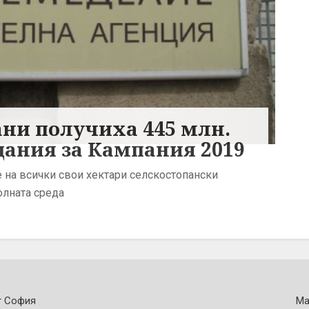
ни получиха 445 млн.
щания за Кампания 2019
 на всички свои хектари селскостопански
олната среда
т София
Ма