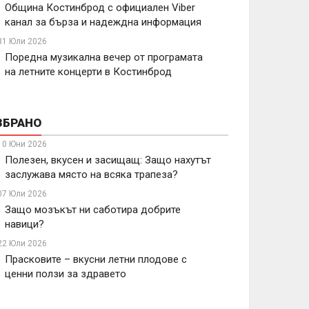
Община Костинброд с официален Viber
канал за бърза и надеждна информация
31 Юли 2026
Поредна музикална вечер от програмата
на летните концерти в Костинброд
ЗБРАНО
10 Юни 2026
Полезен, вкусен и засищащ: Защо нахутът
заслужава място на всяка трапеза?
07 Юли 2026
Защо мозъкът ни саботира добрите
навици?
22 Юли 2026
Прасковите – вкусни летни плодове с
ценни ползи за здравето