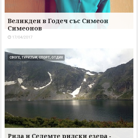
Великден в Годеч със Симеон
Симеонов
17/04/2017
СВОГЕ, ТУРИЗЪМ, СПОРТ, ОТДИХ
Рила и Седемте рилски езера -