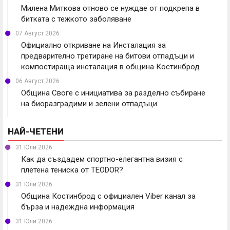
Милена Миткова отново се нуждае от подкрепа в
битката с тежкото заболяване
07 Август 2026
Официално откриване на Инсталация за
предварително третиране на битови отпадъци и
компостираща инсталация в община Костинброд
06 Август 2026
Община Своге с инициатива за разделно събиране
на биоразградими и зелени отпадъци
НАЙ-ЧЕТЕНИ
31 Юли 2026
Как да създадем спортно-елегантна визия с
плетена тениска от TEODOR?
31 Юли 2026
Община Костинброд с официален Viber канал за
бърза и надеждна информация
31 Юли 2026