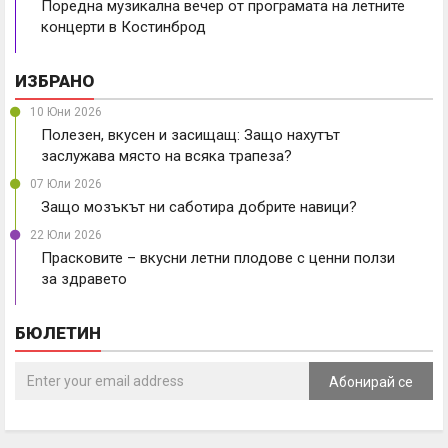
Поредна музикална вечер от програмата на летните
концерти в Костинброд
ИЗБРАНО
10 Юни 2026
Полезен, вкусен и засищащ: Защо нахутът
заслужава място на всяка трапеза?
07 Юли 2026
Защо мозъкът ни саботира добрите навици?
22 Юли 2026
Прасковите – вкусни летни плодове с ценни ползи
за здравето
БЮЛЕТИН
Абонирай се