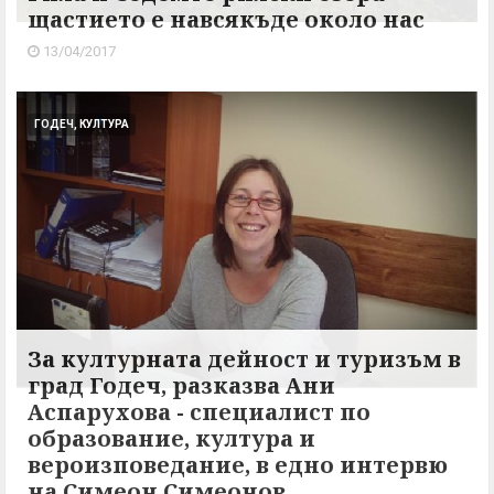
щастието е навсякъде около нас
13/04/2017
ГОДЕЧ, КУЛТУРА
За културната дейност и туризъм в
град Годеч, разказва Ани
Аспарухова - специалист по
образование, култура и
вероизповедание, в едно интервю
на Симеон Симеонов