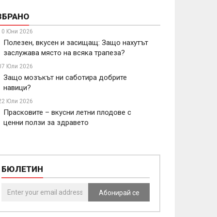
ЗБРАНО
10 Юни 2026
Полезен, вкусен и засищащ: Защо нахутът
заслужава място на всяка трапеза?
07 Юли 2026
Защо мозъкът ни саботира добрите
навици?
22 Юли 2026
Прасковите – вкусни летни плодове с
ценни ползи за здравето
БЮЛЕТИН
Абонирай се