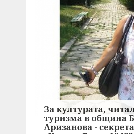
За културата, чита
туризма в община 
Аризанова - секрет