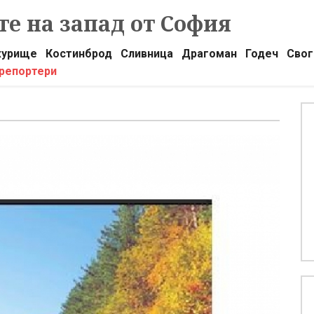
е на запад от София
урище
Костинброд
Сливница
Драгоман
Годеч
Свог
 репортери