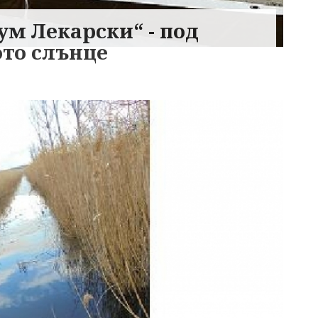
ум Лекарски“ - под
ото слънце