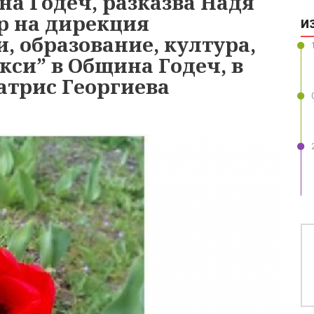
а Годеч, разказва Надя
р на дирекция
И
, образование, култура,
кси” в Община Годеч, в
атрис Георгиева