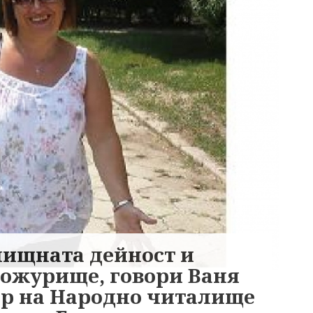
лищната дейност и
Божурище, говори Ваня
ар на Народно читалище