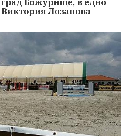
” град Божурище, в едно
-Виктория Лозанова