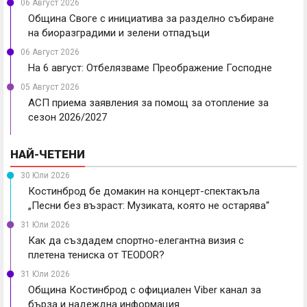
06 Август 2026
Община Своге с инициатива за разделно събиране
на биоразградими и зелени отпадъци
06 Август 2026
На 6 август: Отбелязваме Преображение Господне
05 Август 2026
АСП приема заявления за помощ за отопление за
сезон 2026/2027
НАЙ-ЧЕТЕНИ
30 Юли 2026
Костинброд бе домакин на концерт-спектакъла
„Песни без възраст: Музиката, която не остарява“
31 Юли 2026
Как да създадем спортно-елегантна визия с
плетена тениска от TEODOR?
31 Юли 2026
Община Костинброд с официален Viber канал за
бърза и надеждна информация