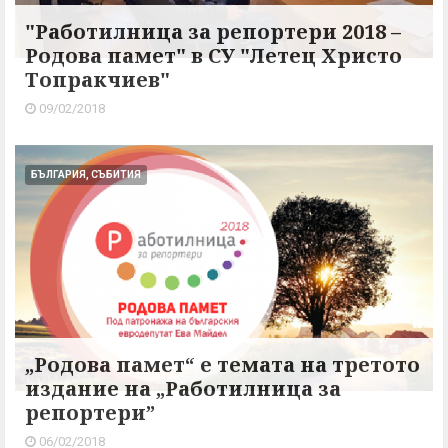
"Работилница за репортери 2018 –
Родова памет" в СУ "Летец Христо
Топракчиев"
09/02/2018
БЪЛГАРИЯ, СЪБИТИЯ
„Родова памет“ е темата на третото
издание на „Работилница за
репортери”
06/02/2018