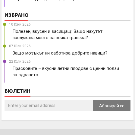
ИЗБРАНО
10 Юни 2026
Полезен, вкусен и засищащ: Защо нахутът
заслужава място на всяка трапеза?
07 Юли 2026
Защо мозъкът ни саботира добрите навици?
22 Юли 2026
Прасковите – вкусни летни плодове с ценни ползи
за здравето
БЮЛЕТИН
Абонирай се