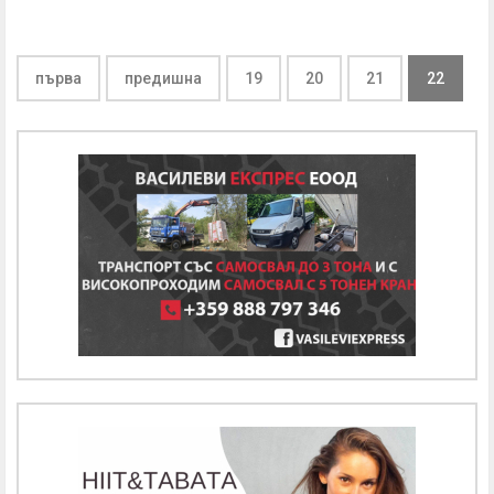
първа
предишна
19
20
21
22