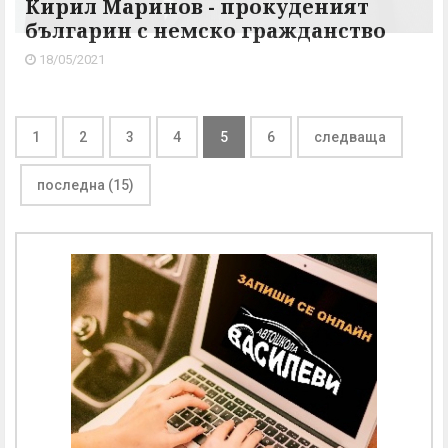
Кирил Маринов - прокуденият
българин с немско гражданство
18/05/2021
1
2
3
4
5
6
следваща
последна (15)