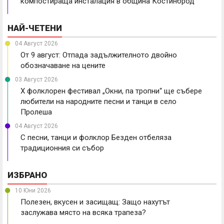
компостираща инсталация в община Костинброд
НАЙ-ЧЕТЕНИ
04 Август 2026
От 9 август: Отпада задължителното двойно
обозначаване на цените
03 Август 2026
X фолклорен фестивал „Окни, па тропни“ ще събере
любители на народните песни и танци в село
Пролеша
04 Август 2026
С песни, танци и фолклор Безден отбеляза
традиционния си събор
ИЗБРАНО
10 Юни 2026
Полезен, вкусен и засищащ: Защо нахутът
заслужава място на всяка трапеза?