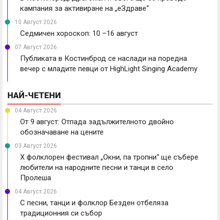
кампания за активиране на „еЗдраве“
10 Август 2026
Седмичен хороскоп: 10 –16 август
07 Август 2026
Публиката в Костинброд се наслади на поредна
вечер с младите певци от HighLight Singing Academy
НАЙ-ЧЕТЕНИ
04 Август 2026
От 9 август: Отпада задължителното двойно
обозначаване на цените
03 Август 2026
X фолклорен фестивал „Окни, па тропни“ ще събере
любители на народните песни и танци в село
Пролеша
04 Август 2026
С песни, танци и фолклор Безден отбеляза
традиционния си събор