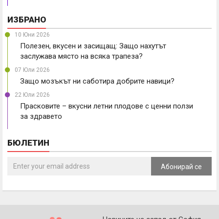
ИЗБРАНО
10 Юни 2026
Полезен, вкусен и засищащ: Защо нахутът
заслужава място на всяка трапеза?
07 Юли 2026
Защо мозъкът ни саботира добрите навици?
22 Юли 2026
Прасковите – вкусни летни плодове с ценни ползи
за здравето
БЮЛЕТИН
Абонирай се