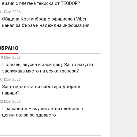
визия с плетена тениска от TEODOR?
31 Юли 2026
Община Костинброд с официален Viber
канал за бърза и надеждна информация
ЗБРАНО
10 Юни 2026
Полезен, вкусен и засищащ: Защо нахутът
заслужава място на всяка трапеза?
07 Юли 2026
Защо мозъкът ни саботира добрите
навици?
22 Юли 2026
Прасковите – вкусни летни плодове с
ценни ползи за здравето