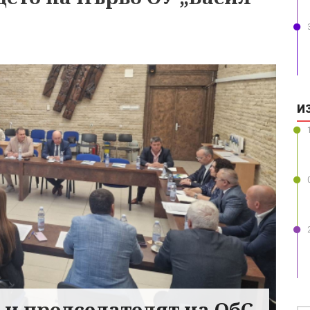
И
и председателят на ОбС