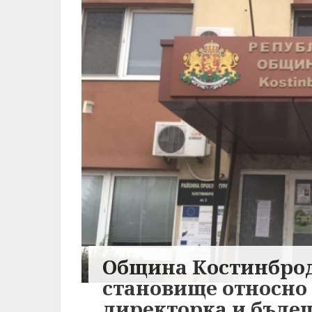
Община Костинброд
становище относно
директорка и бъдещ