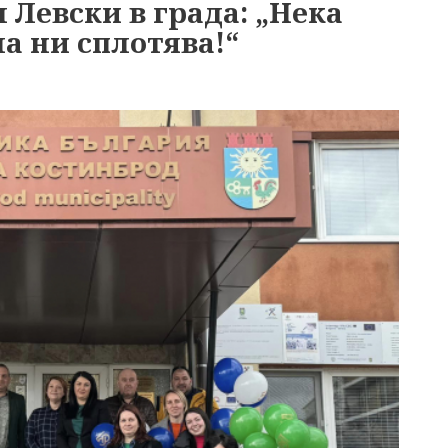
 Левски в града: „Нека
а ни сплотява!“