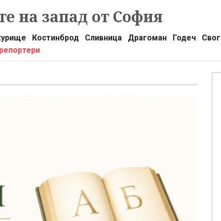
е на запад от София
урище
Костинброд
Сливница
Драгоман
Годеч
Свог
 репортери