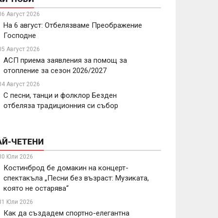
06 Август 2026
На 6 август: Отбелязваме Преображение
Господне
05 Август 2026
АСП приема заявления за помощ за
отопление за сезон 2026/2027
04 Август 2026
С песни, танци и фолклор Безден
отбеляза традиционния си събор
АЙ-ЧЕТЕНИ
30 Юли 2026
Костинброд бе домакин на концерт-
спектакъла „Песни без възраст: Музиката,
която не остарява“
31 Юли 2026
Как да създадем спортно-елегантна