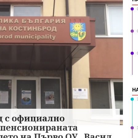
Н
 с официално
 пенсионираната
ето на Първо ОУ „Васил