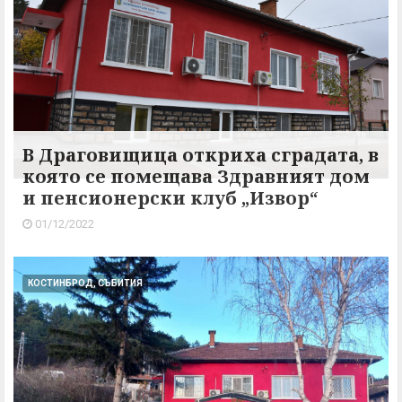
В Драговищица откриха сградата, в
която се помещава Здравният дом
и пенсионерски клуб „Извор“
01/12/2022
КОСТИНБРОД, СЪБИТИЯ