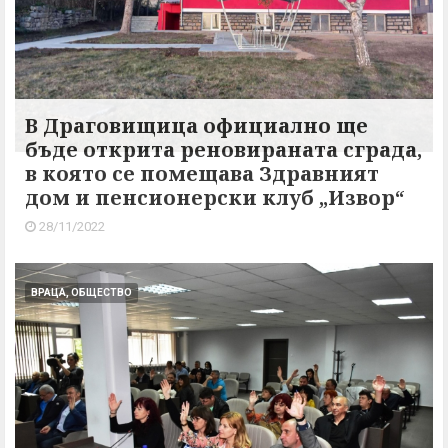
В Драговищица официално ще
бъде открита реновираната сграда,
в която се помещава Здравният
дом и пенсионерски клуб „Извор“
28/11/2022
ВРАЦА, ОБЩЕСТВО