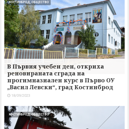
КОСТИНБРОД, ОБЩЕСТВО
В Първия учебен ден, откриха
реновираната сграда на
прогимназиален курс в Първо ОУ
„Васил Левски“, град Костинброд
18/09/2023
КОСТИНБРОД, ОБЩЕСТВО