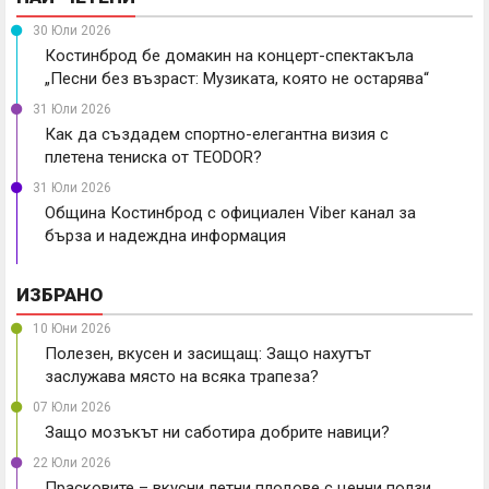
30 Юли 2026
Костинброд бе домакин на концерт-спектакъла
„Песни без възраст: Музиката, която не остарява“
31 Юли 2026
Как да създадем спортно-елегантна визия с
плетена тениска от TEODOR?
31 Юли 2026
Община Костинброд с официален Viber канал за
бърза и надеждна информация
ИЗБРАНО
10 Юни 2026
Полезен, вкусен и засищащ: Защо нахутът
заслужава място на всяка трапеза?
07 Юли 2026
Защо мозъкът ни саботира добрите навици?
22 Юли 2026
Прасковите – вкусни летни плодове с ценни ползи