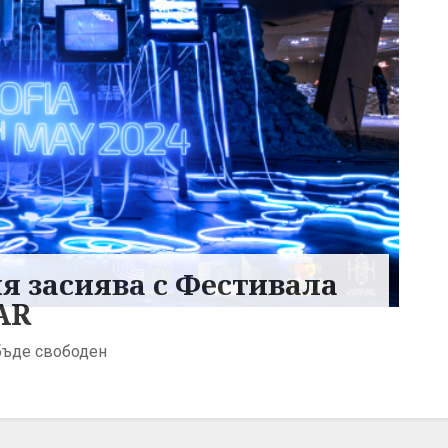
ия засиява с Фестивала
AR
бъде свободен