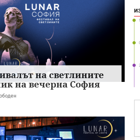
И
тивалът на светлините
лик на вечерна София
вободен