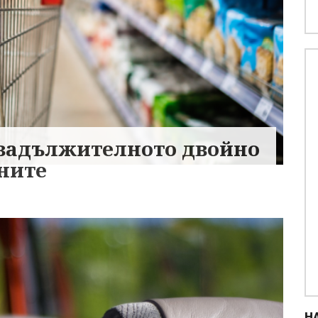
а задължителното двойно
ните
Н