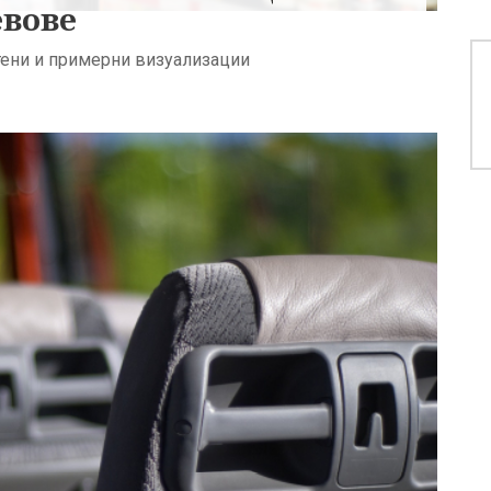
евове
отени и примерни визуализации