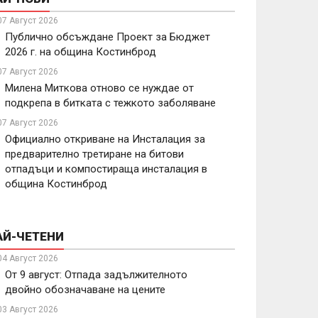
07 Август 2026
Публично обсъждане Проект за Бюджет
2026 г. на община Костинброд
07 Август 2026
Милена Миткова отново се нуждае от
подкрепа в битката с тежкото заболяване
07 Август 2026
Официално откриване на Инсталация за
предварително третиране на битови
отпадъци и компостираща инсталация в
община Костинброд
АЙ-ЧЕТЕНИ
04 Август 2026
От 9 август: Отпада задължителното
двойно обозначаване на цените
03 Август 2026