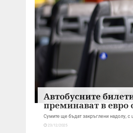
Автобусните билет
преминават в евро о
Сумите ще бъдат закръглени надолу, с 
23/12/2025