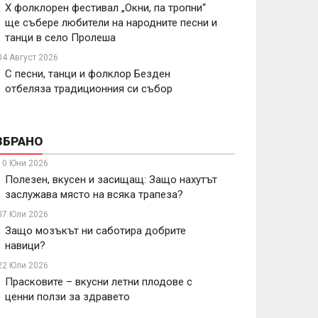
X фолклорен фестивал „Окни, па тропни“
ще събере любители на народните песни и
танци в село Пролеша
04 Август 2026
С песни, танци и фолклор Безден
отбеляза традиционния си събор
ЗБРАНО
10 Юни 2026
Полезен, вкусен и засищащ: Защо нахутът
заслужава място на всяка трапеза?
07 Юли 2026
Защо мозъкът ни саботира добрите
навици?
22 Юли 2026
Прасковите – вкусни летни плодове с
ценни ползи за здравето