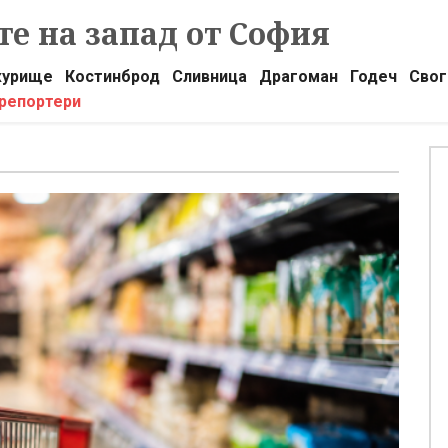
е на запад от София
урище
Костинброд
Сливница
Драгоман
Годеч
Свог
 репортери