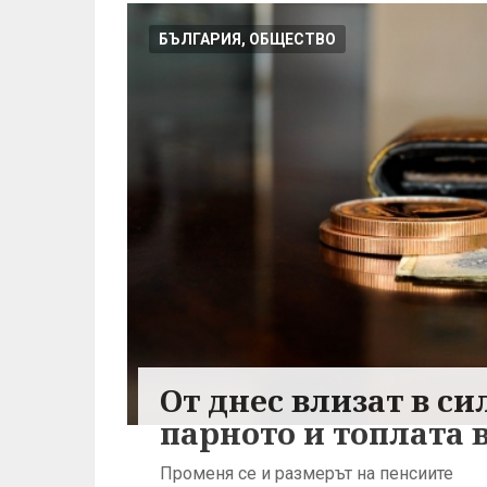
БЪЛГАРИЯ, ОБЩЕСТВО
От днес влизат в си
парното и топлата 
Променя се и размерът на пенсиите