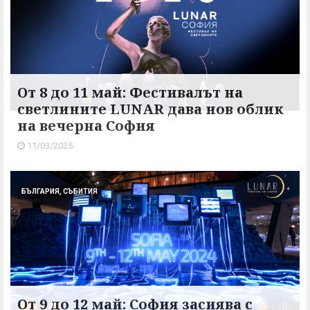
От 8 до 11 май: Фестивалът на
светлините LUNAR дава нов облик
на вечерна София
11/03/2025
БЪЛГАРИЯ, СЪБИТИЯ
От 9 до 12 май: София засиява с