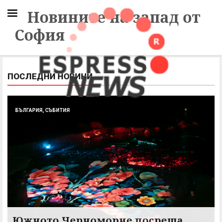
Новините на запад от
София
ПОСЛЕДНИ НОВИНИ
БЪЛГАРИЯ, СЪБИТИЯ
Южното Черноморие посреща