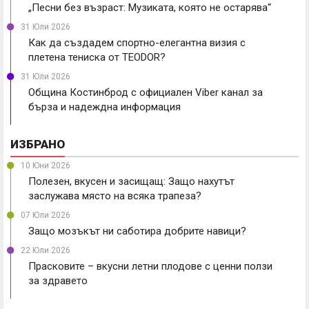
„Песни без възраст: Музиката, която не остарява“
31 Юли 2026
Как да създадем спортно-елегантна визия с
плетена тениска от TEODOR?
31 Юли 2026
Община Костинброд с официален Viber канал за
бърза и надеждна информация
ИЗБРАНО
10 Юни 2026
Полезен, вкусен и засищащ: Защо нахутът
заслужава място на всяка трапеза?
07 Юли 2026
Защо мозъкът ни саботира добрите навици?
22 Юли 2026
Прасковите – вкусни летни плодове с ценни ползи
за здравето