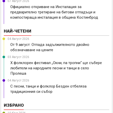
07 Август 2026
Официално откриване на Инсталация за
предварително третиране на битови отпадъци и
компостираща инсталация в община Костинброд
НАЙ-ЧЕТЕНИ
04 Август 2026
От 9 август: Отпада задължителното двойно
обозначаване на цените
03 Август 2026
X фолклорен фестивал „Окни, па тропни“ ще събере
любители на народните песни и танци в село
Пролеша
04 Август 2026
С песни, танци и фолклор Безден отбеляза
традиционния си събор
ИЗБРАНО