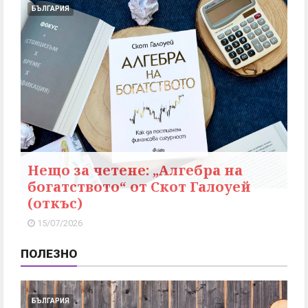
БЪЛГАРИЯ
Нещо за четене: „Алгебра на
богатството“ от Скот Галоуей
(откъс)
15/07/2026
ПОЛЕЗНО
БЪЛГАРИЯ