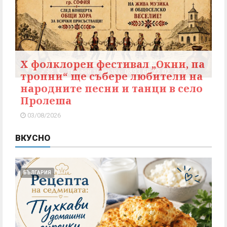
X фолклорен фестивал „Окни, па
тропни“ ще събере любители на
народните песни и танци в село
Пролеша
03/08/2026
ВКУСНО
БЪЛГАРИЯ