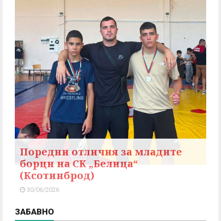
Поредни отличия за младите
борци на СК „Белица“
(Ксотинброд)
30/06/2026
ЗАБАВНО