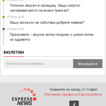
10 Юни 2026
Полезен, вкусен и засищащ: Защо нахутът
заслужава място на всяка трапеза?
07 Юли 2026
Защо мозъкът ни саботира добрите навици?
22 Юли 2026
Прасковите – вкусни летни плодове с ценни ползи
за здравето
БЮЛЕТИН
Абонирай се
Новините на запад от София
Рекламна тарифа на EspressoNews