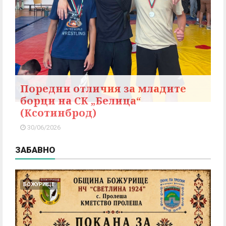
Поредни отличия за младите
борци на СК „Белица“
(Ксотинброд)
30/06/2026
ЗАБАВНО
БОЖУРИЩЕ