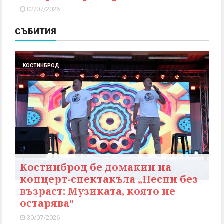
02/07/2026
СЪБИТИЯ
КОСТИНБРОД
Костинброд бе домакин на
концерт-спектакъла „Песни без
възраст: Музиката, която не
остарява“
30/07/2026