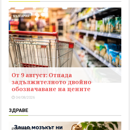
БЪЛГАРИЯ
От 9 август: Отпада
задължителното двойно
обозначаване на цените
04/08/2026
ЗДРАВЕ