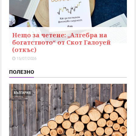
Нещо за четене: „Алгебра на
богатството“ от Скот Галоуей
(откъс)
15/07/2026
ПОЛЕЗНО
БЪЛГАРИЯ