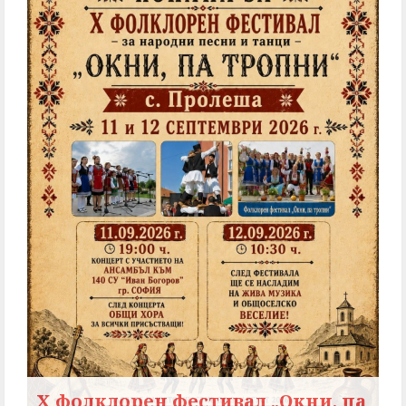
X фолклорен фестивал „Окни, па