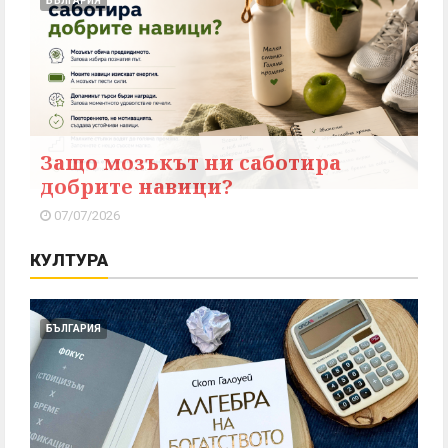
БЪЛГАРИЯ
Защо мозъкът ни саботира
добрите навици?
07/07/2026
КУЛТУРА
БЪЛГАРИЯ