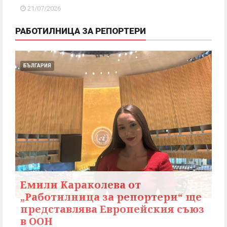
21/07/2026
РАБОТИЛНИЦА ЗА РЕПОРТЕРИ
БЪЛГАРИЯ
Емили Караколева от
„Работилница за репортери“ ще
представлява Европейския съюз
в ООН