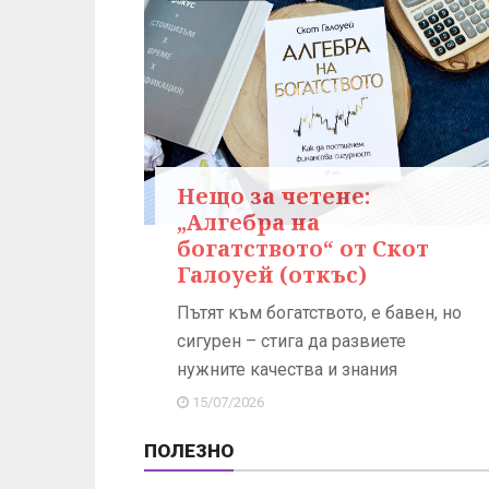
Нещо за четене:
„Алгебра на
богатството“ от Скот
Галоуей (откъс)
Пътят към богатството, е бавен, но
сигурен – стига да развиете
нужните качества и знания
15/07/2026
ПОЛЕЗНО