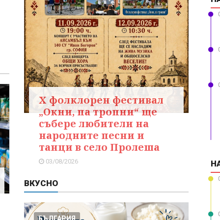
X фолклорен фестивал
„Окни, па тропни“ ще
събере любители на
народните песни и
танци в село Пролеша
03/08/2026
Н
ВКУСНО
БЪЛГАРИЯ