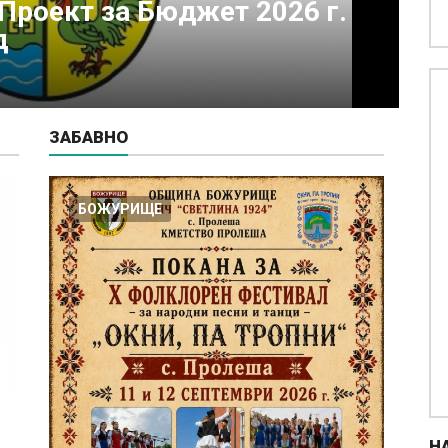
о се нуждае от подкрепа
к
заболяване
К
07
ЗАБАВНО
БОЖУРИЩЕ
Н