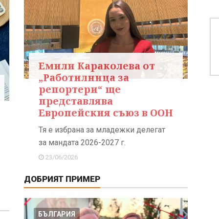
Емили Караколева от
„Работилница за
репортери“ ще
представлява
Европейския съюз в ООН
Тя е избрана за младежки делегат
за мандата 2026-2027 г.
23/06/2026
ДОБРИЯТ ПРИМЕР
БЪЛГАРИЯ