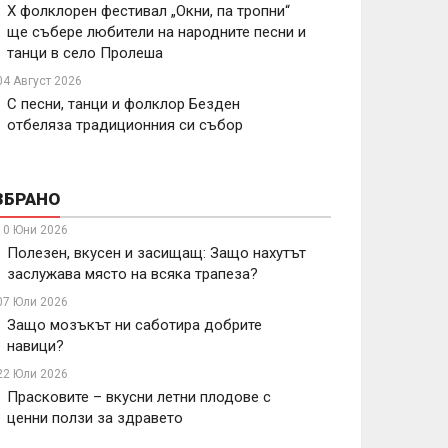
X фолклорен фестивал „Окни, па тропни“
ще събере любители на народните песни и
танци в село Пролеша
04 Август 2026
С песни, танци и фолклор Безден
отбеляза традиционния си събор
ЗБРАНО
10 Юни 2026
Полезен, вкусен и засищащ: Защо нахутът
заслужава място на всяка трапеза?
07 Юли 2026
Защо мозъкът ни саботира добрите
навици?
22 Юли 2026
Прасковите – вкусни летни плодове с
ценни ползи за здравето