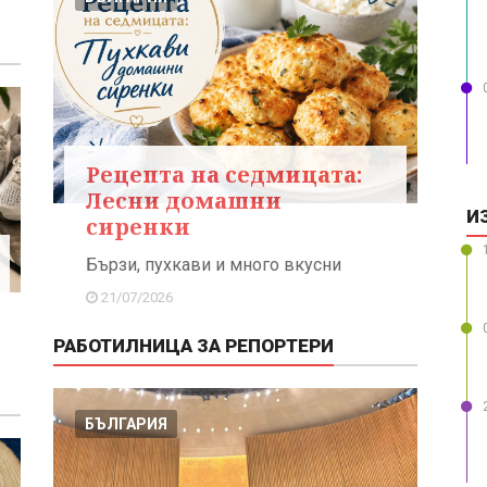
Рецепта на седмицата:
Лесни домашни
И
сиренки
Бързи, пухкави и много вкусни
21/07/2026
РАБОТИЛНИЦА ЗА РЕПОРТЕРИ
БЪЛГАРИЯ