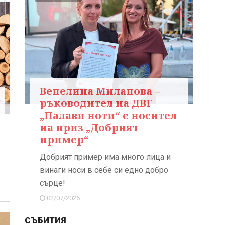
Венелина Миланова –
ръководител на ДВГ
„Палави ноти“ е носител
на приз „Добрият
пример“
Добрият пример има много лица и
винаги носи в себе си едно добро
сърце!
02/07/2026
СЪБИТИЯ