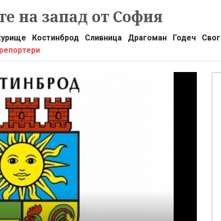
е на запад от София
урище
Костинброд
Сливница
Драгоман
Годеч
Свог
 репортери
К
О
п