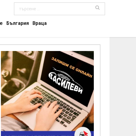
е
България
Враца
ОСТИНБРОД, ОБЩЕСТВО
фициално откриване на Инстала
редварително третиране на бито