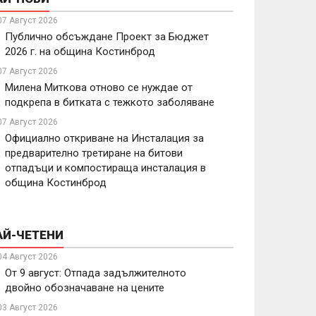
07 Август 2026
Публично обсъждане Проект за Бюджет
2026 г. на община Костинброд
07 Август 2026
Милена Миткова отново се нуждае от
подкрепа в битката с тежкото заболяване
07 Август 2026
Официално откриване на Инсталация за
предварително третиране на битови
отпадъци и компостираща инсталация в
община Костинброд
АЙ-ЧЕТЕНИ
04 Август 2026
От 9 август: Отпада задължителното
двойно обозначаване на цените
03 Август 2026