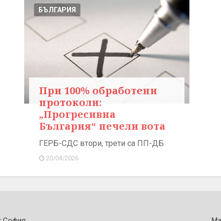
БЪЛГАРИЯ
При 100% обработени
протоколи:
„Прогресивна
България“ печели вота
ГЕРБ-СДС втори, трети са ПП-ДБ
20/04/2026
т София
Ма