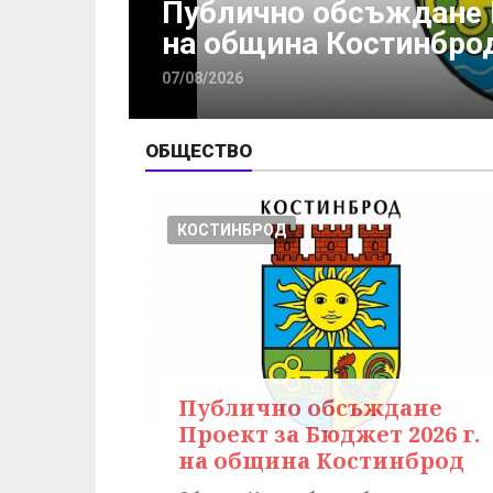
26 г.
Милена Миткова отнов
в битката с тежкото 
07/08/2026
ОБЩЕСТВО
КОСТИНБРОД
Публично обсъждане
Проект за Бюджет 2026 г.
на община Костинброд