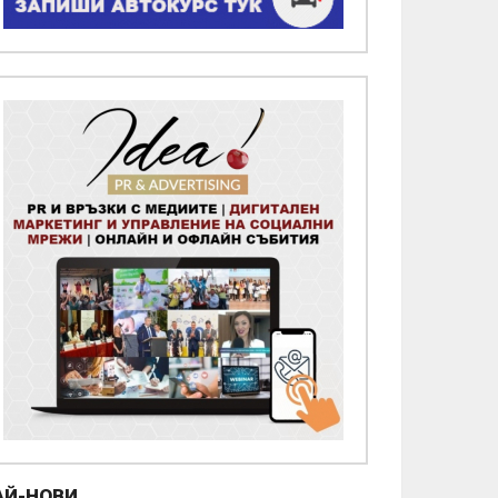
омпостираща инсталация в общ
остинброд
/08/2026
АЙ-НОВИ