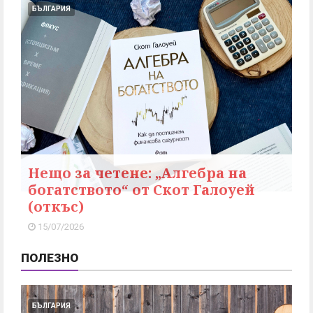
БЪЛГАРИЯ
Нещо за четене: „Алгебра на
богатството“ от Скот Галоуей
(откъс)
15/07/2026
ПОЛЕЗНО
БЪЛГАРИЯ