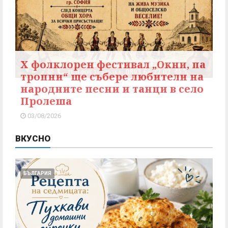
X фолклорен фестивал „Окни, па
тропни“ ще събере любители на
народните песни и танци в село
Пролеша
03/08/2026
ВКУСНО
БЪЛГАРИЯ