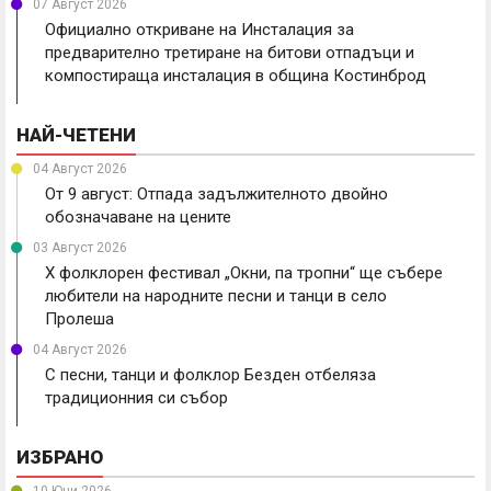
07 Август 2026
Официално откриване на Инсталация за
предварително третиране на битови отпадъци и
компостираща инсталация в община Костинброд
НАЙ-ЧЕТЕНИ
04 Август 2026
От 9 август: Отпада задължителното двойно
обозначаване на цените
03 Август 2026
X фолклорен фестивал „Окни, па тропни“ ще събере
любители на народните песни и танци в село
Пролеша
04 Август 2026
С песни, танци и фолклор Безден отбеляза
традиционния си събор
ИЗБРАНО