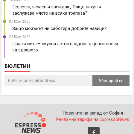
10 Юни 2026
Полезен, вкусен и засищащ: Защо нахутът
заслужава място на всяка трапеза?
07 Юли 2026
Защо мозъкът ни саботира добрите навици?
22 Юли 2026
Прасковите – вкусни летни плодове с ценни ползи
за здравето
БЮЛЕТИН
Абонирай се
Новините на запад от София
Рекламна тарифа на EspressoNews