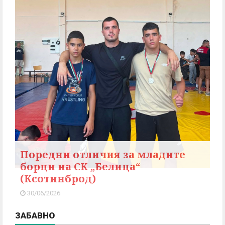
Поредни отличия за младите
борци на СК „Белица“
(Ксотинброд)
30/06/2026
ЗАБАВНО