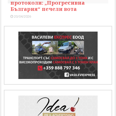
протоколи: „Прогресивна
България“ печели вота
20/04/2026