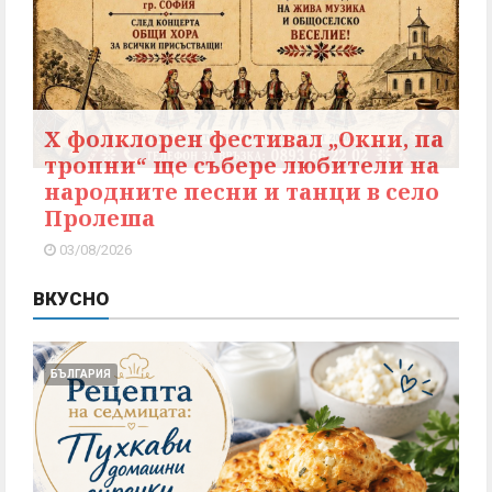
X фолклорен фестивал „Окни, па
тропни“ ще събере любители на
народните песни и танци в село
Пролеша
03/08/2026
ВКУСНО
БЪЛГАРИЯ