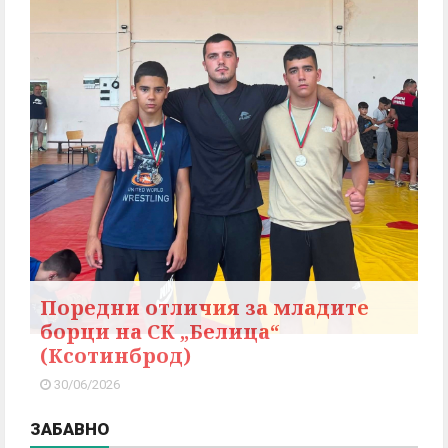
Поредни отличия за младите
борци на СК „Белица“
(Ксотинброд)
30/06/2026
ЗАБАВНО