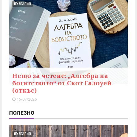
БЪЛГАРИЯ
Нещо за четене: „Алгебра на
богатството“ от Скот Галоуей
(откъс)
15/07/2026
ПОЛЕЗНО
БЪЛГАРИЯ