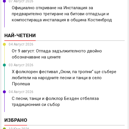
07 Август 2026
Официално откриване на Инсталация за
предварително третиране на битови отпадъци и
компостираща инсталация в община Костинброд
НАЙ-ЧЕТЕНИ
04 Август 2026
От 9 август: Отпада задължителното двойно
обозначаване на цените
03 Август 2026
X фолклорен фестивал „Окни, па тропни“ ще събере
любители на народните песни и танци в село
Пролеша
04 Август 2026
С песни, танци и фолклор Безден отбеляза
традиционния си събор
ИЗБРАНО