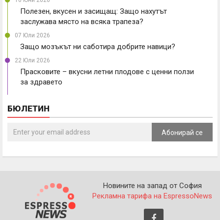
10 Юни 2026
Полезен, вкусен и засищащ: Защо нахутът
заслужава място на всяка трапеза?
07 Юли 2026
Защо мозъкът ни саботира добрите навици?
22 Юли 2026
Прасковите – вкусни летни плодове с ценни ползи
за здравето
БЮЛЕТИН
Абонирай се
Новините на запад от София
Рекламна тарифа на EspressoNews