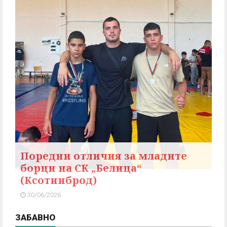
Поредни отличия за младите
борци на СК „Белица“
(Ксотинброд)
30/06/2026
ЗАБАВНО