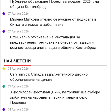
Публично обсъждане Проект за Бюджет 2026 г. на
община Костинброд
07 Август 2026
Милена Миткова отново се нуждае от подкрепа в
битката с тежкото заболяване
07 Август 2026
Официално откриване на Инсталация за
предварително третиране на битови отпадъци и
компостираща инсталация в община Костинброд
НАЙ-ЧЕТЕНИ
04 Август 2026
От 9 август: Отпада задължителното двойно
обозначаване на цените
03 Август 2026
X фолклорен фестивал „Окни, па тропни“ ще събере
любители на народните песни и танци в село
Пролеша
04 Август 2026