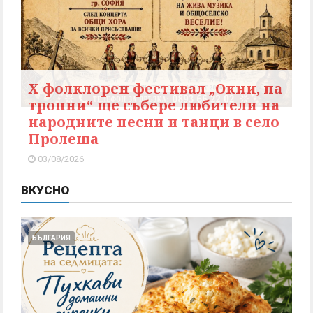
X фолклорен фестивал „Окни, па
тропни“ ще събере любители на
народните песни и танци в село
Пролеша
03/08/2026
ВКУСНО
БЪЛГАРИЯ