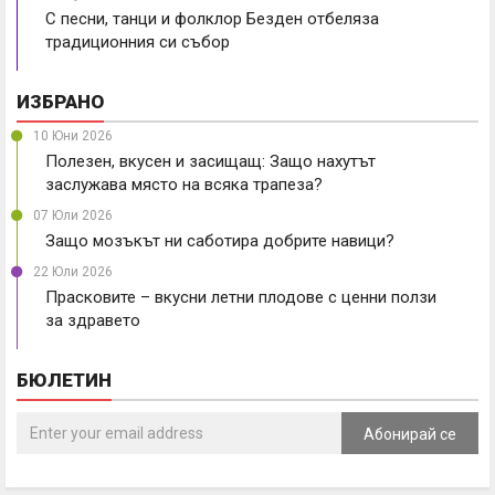
С песни, танци и фолклор Безден отбеляза
традиционния си събор
ИЗБРАНО
10 Юни 2026
Полезен, вкусен и засищащ: Защо нахутът
заслужава място на всяка трапеза?
07 Юли 2026
Защо мозъкът ни саботира добрите навици?
22 Юли 2026
Прасковите – вкусни летни плодове с ценни ползи
за здравето
БЮЛЕТИН
Абонирай се