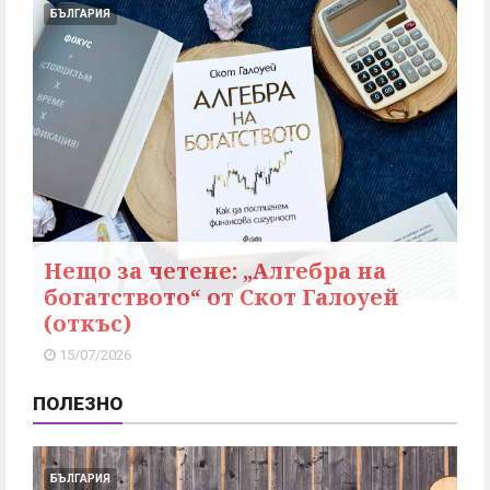
БЪЛГАРИЯ
Нещо за четене: „Алгебра на
богатството“ от Скот Галоуей
(откъс)
15/07/2026
ПОЛЕЗНО
БЪЛГАРИЯ