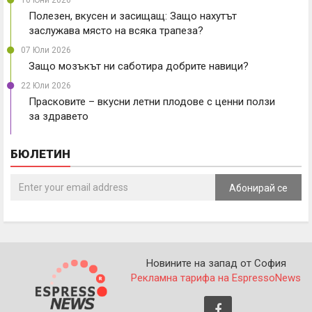
10 Юни 2026
Полезен, вкусен и засищащ: Защо нахутът
заслужава място на всяка трапеза?
07 Юли 2026
Защо мозъкът ни саботира добрите навици?
22 Юли 2026
Прасковите – вкусни летни плодове с ценни ползи
за здравето
БЮЛЕТИН
Абонирай се
Новините на запад от София
Рекламна тарифа на EspressoNews