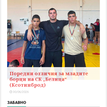
Поредни отличия за младите
борци на СК „Белица“
(Ксотинброд)
30/06/2026
ЗАБАВНО