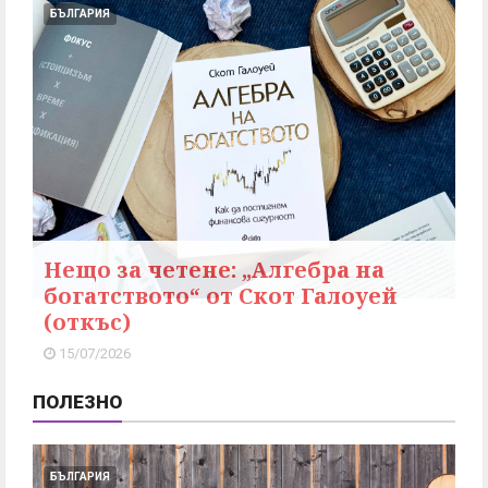
БЪЛГАРИЯ
Нещо за четене: „Алгебра на
богатството“ от Скот Галоуей
(откъс)
15/07/2026
ПОЛЕЗНО
БЪЛГАРИЯ