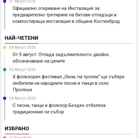
07 Август 2026
Официално откриване на Инсталация за
предварително третиране на битови отпадъци и
компостираща инсталация в община Костинброд
НАЙ-ЧЕТЕНИ
04 Август 2026
От 9 август: Отпада задължителното двойно
обозначаване на цените
03 Август 2026
X фолклорен фестивал „Окни, па тропни“ ще събере
любители на народните песни и танци в село
Пролеша
04 Август 2026
С песни, танци и фолклор Безден отбеляза
традиционния си събор
ИЗБРАНО