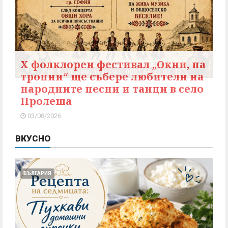
X фолклорен фестивал „Окни, па
тропни“ ще събере любители на
народните песни и танци в село
Пролеша
03/08/2026
ВКУСНО
БЪЛГАРИЯ