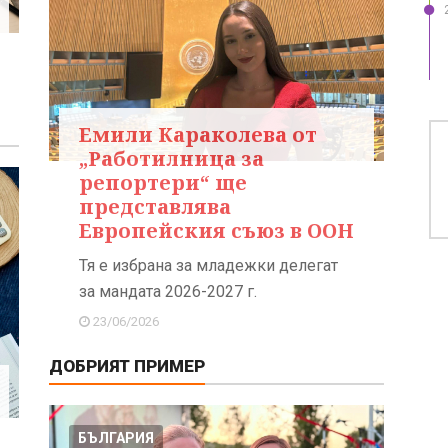
Емили Караколева от
„Работилница за
репортери“ ще
представлява
Европейския съюз в ООН
Тя е избрана за младежки делегат
за мандата 2026-2027 г.
23/06/2026
ДОБРИЯТ ПРИМЕР
БЪЛГАРИЯ