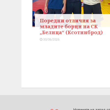
Поредни отличия за
младите борци на СК
„Белица“ (Ксотинброд)
30/06/2026
Новините на запад о