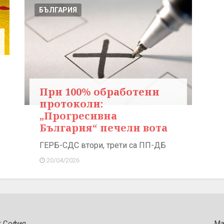
БЪЛГАРИЯ
При 100% обработени
протоколи:
„Прогресивна
България“ печели вота
ГЕРБ-СДС втори, трети са ПП-ДБ
20/04/2026
т София
Ма