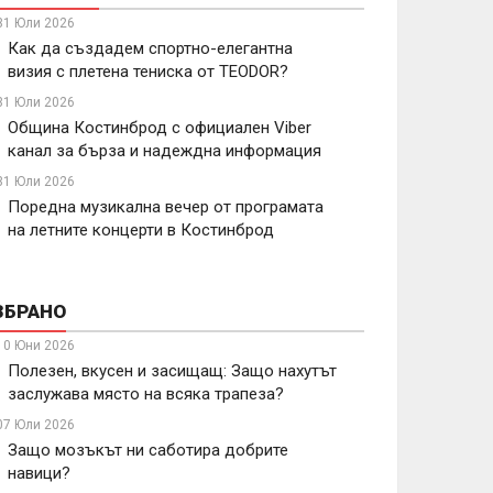
31 Юли 2026
Как да създадем спортно-елегантна
визия с плетена тениска от TEODOR?
31 Юли 2026
Община Костинброд с официален Viber
канал за бърза и надеждна информация
31 Юли 2026
Поредна музикална вечер от програмата
на летните концерти в Костинброд
ЗБРАНО
10 Юни 2026
Полезен, вкусен и засищащ: Защо нахутът
заслужава място на всяка трапеза?
07 Юли 2026
Защо мозъкът ни саботира добрите
навици?