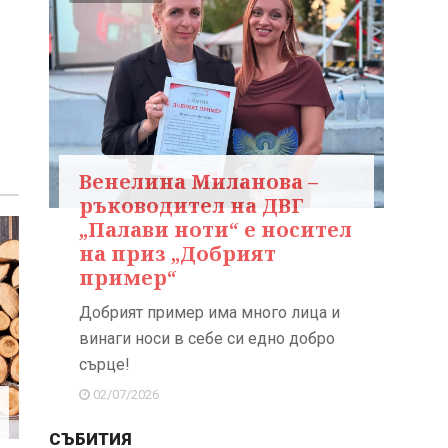
Венелина Миланова –
ръководител на ДВГ
„Палави ноти“ е носител
на приз „Добрият
пример“
Добрият пример има много лица и
винаги носи в себе си едно добро
сърце!
02/07/2026
СЪБИТИЯ