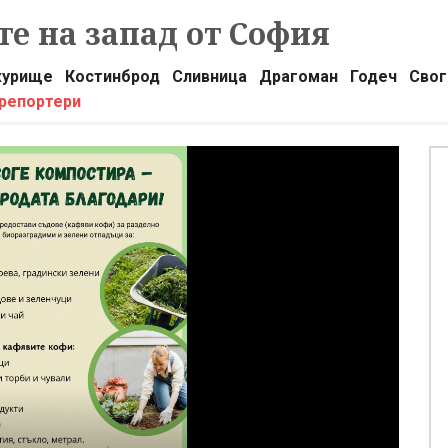
е на запад от София
урище
Костинброд
Сливница
Драгоман
Годеч
Свог
 репортери
Б