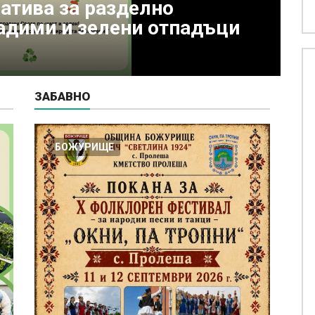
ваме Преображение
А
з
05
ЗАБАВНО
БОЖУРИЩЕ