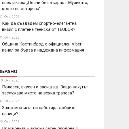
спектакъла „Песни без възраст: Музиката,
която не остарява“
31 Юли 2026
Как да създадем спортно-елегантна
визия с плетена тениска от TEODOR?
31 Юли 2026
Община Костинброд с официален Viber
канал за бърза и надеждна информация
ЗБРАНО
10 Юни 2026
Полезен, вкусен и засищащ: Защо нахутът
заслужава място на всяка трапеза?
07 Юли 2026
Защо мозъкът ни саботира добрите
навици?
22 Юли 2026
Прасковите – вкусни летни плодове с