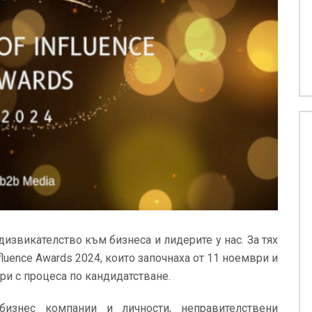
дизвикателство към бизнеса и лидерите у нас. За тях
fluence Awards 2024, които започнаха от 11 ноември и
и с процеса по кандидатстване.
бизнес компании и личности, неправителствени