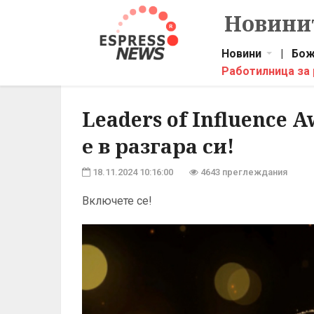
Новинит
Новини
|
Бож
Работилница за
Leaders of Influence 
е в разгара си!
18.11.2024 10:16:00
4643 преглеждания
Включете се!