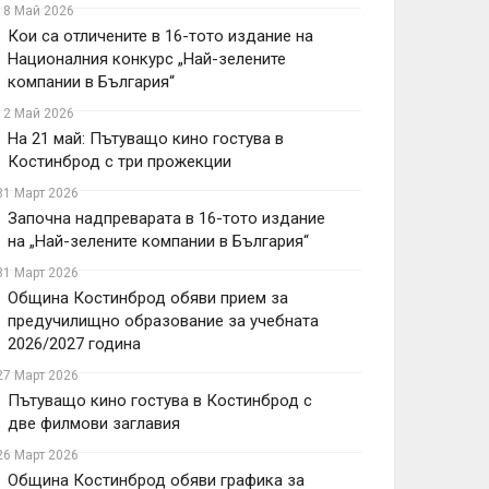
18 Май 2026
Кои са отличените в 16-тото издание на
Националния конкурс „Най-зелените
компании в България“
12 Май 2026
На 21 май: Пътуващо кино гостува в
Костинброд с три прожекции
31 Март 2026
Започна надпреварата в 16-тото издание
на „Най-зелените компании в България“
31 Март 2026
Община Костинброд обяви прием за
предучилищно образование за учебната
2026/2027 година
27 Март 2026
Пътуващо кино гостува в Костинброд с
две филмови заглавия
26 Март 2026
Община Костинброд обяви графика за