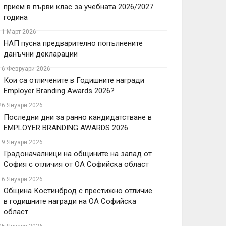
прием в първи клас за учебната 2026/2027
година
11 Март 2026
НАП пусна предварително попълнените
данъчни декларации
16 Февруари 2026
Кои са отличените в Годишните награди
Employer Branding Awards 2026?
26 Януари 2026
Последни дни за ранно кандидатстване в
EMPLOYER BRANDING AWARDS 2026
19 Януари 2026
Градоначалници на общините на запад от
София с отличия от ОА Софийска област
16 Януари 2026
Община Костинброд с престижно отличие
в годишните награди на ОА Софийска
област