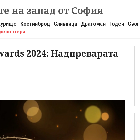
е на запад от София
урище
Костинброд
Сливница
Драгоман
Годеч
Свог
 репортери
Awards 2024: Надпреварата