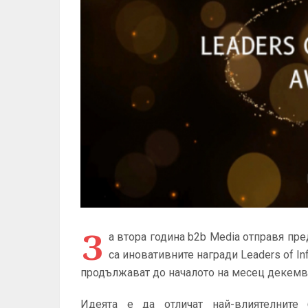
З
а втора година b2b Media отправя пре
са иновативните награди Leaders of In
продължават до началото на месец декемвр
Идеята е да отличат най-влиятелните 