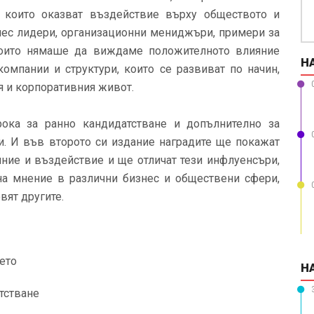
, които оказват въздействие върху обществото и
нес лидери, организационни мениджъри, примери за
които нямаше да виждаме положителното влияние
Н
 компании и структури, които се развиват по начин,
 и корпоративния живот.
ока за ранно кандидатстване и допълнително за
и. И във второто си издание наградите ще покажат
ние и въздействие и ще отличат тези инфлуенсъри,
на мнение в различни бизнес и обществени сфери,
вят другите.
ето
Н
тстване