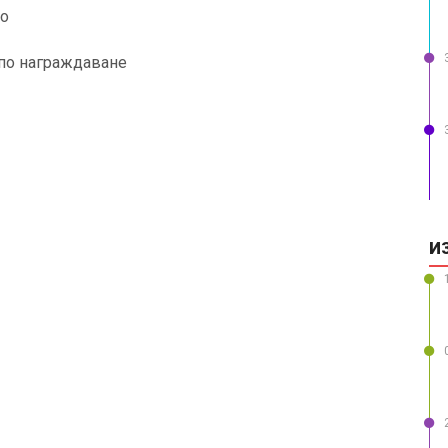
то
по награждаване
И