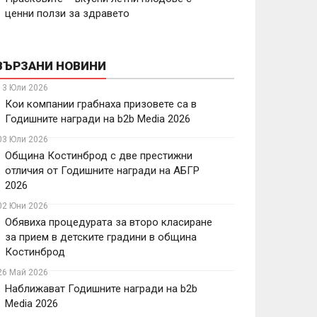
ценни ползи за здравето
ВЪРЗАНИ НОВИНИ
13 Юли 2026
Кои компании грабнаха призовете са в
Годишните награди на b2b Media 2026
03 Юли 2026
Община Костинброд с две престижни
отличия от Годишните награди на АБГР
2026
02 Юни 2026
Обявиха процедурата за второ класиране
за прием в детските градини в община
Костинброд
26 Май 2026
Наближават Годишните награди на b2b
Media 2026