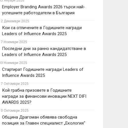
05 Януари 2026
Employer Branding Awards 2026 търси най-
успешните работодатели в България
12 Декември 2025
Кои са отличените в Годишните награди
Leaders of Influence Awards 2025
17 Ноември 2025
Последни дни за ранно кандидатстване в
Leaders of Influence Awards 2025
03 Ноември 2025
Стартират Годишните награди Leaders of
Influence Awards 2025
17 Октомври 2025
Кой грабна призовете в Годишните
награди за финансови иновации NEXT DIFI
AWARDS 2025?
10 Октомври 2025
Община Драгоман обявява свободна
позиция за Главен специалист „Екология“