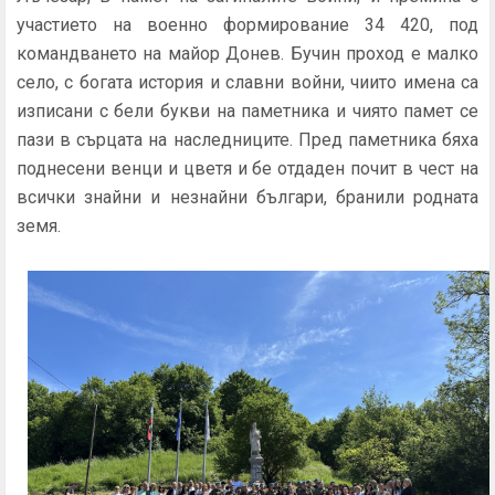
участието на военно формирование 34 420, под
командването на майор Донев. Бучин проход е малко
село, с богата история и славни войни, чиито имена са
изписани с бели букви на паметника и чиято памет се
пази в сърцата на наследниците. Пред паметника бяха
поднесени венци и цветя и бе отдаден почит в чест на
всички знайни и незнайни българи, бранили родната
земя.