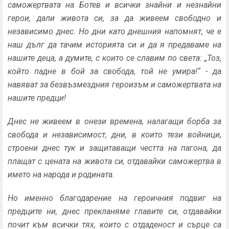
саможертвата на Ботев и всички знайни и незнайни
герои, дали живота си, за да живеем свободно и
независимо днес. Но дни като днешния напомнят, че е
наш дълг да тачим историята си и да я предаваме на
нашите деца, а думите, с които се славим по света: „Тоз,
който падне в бой за свобода, той не умира!“ - да
навяват за безвъзмездния героизъм и саможертвата на
нашите предци!
Днес не живеем в онези времена, налагащи борба за
свобода и независимост, дни, в които тези войници,
строени днес тук и защитаващи честта на пагона, да
плащат с цената на живота си, отдавайки саможертва в
името на народа и родината.
Но именно благодарение на героичния подвиг на
предците ни, днес прекланяме главите си, отдавайки
почит към всички тях, които с отдаденост и сърце са