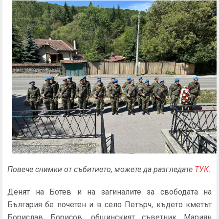
Повече снимки от събитието, можете да разгледате
ТУК
.
Денят на Ботев и на загиналите за свободата на
България бе почетен и в село Петърч, където кметът
Борислав Борисов, общинският съветник Мариян