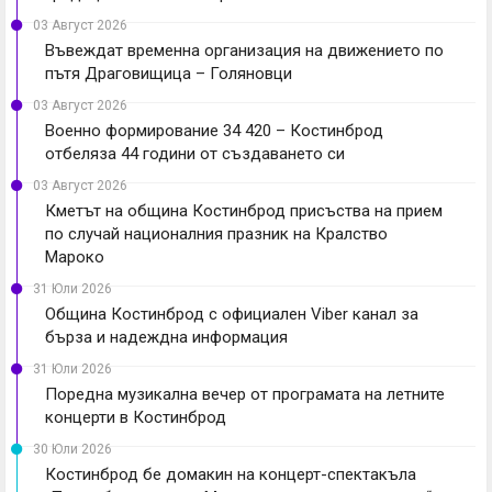
03 Август 2026
Въвеждат временна организация на движението по
пътя Драговищица – Голяновци
03 Август 2026
Военно формирование 34 420 – Костинброд
отбеляза 44 години от създаването си
03 Август 2026
Кметът на община Костинброд присъства на прием
по случай националния празник на Кралство
Мароко
31 Юли 2026
Община Костинброд с официален Viber канал за
бърза и надеждна информация
31 Юли 2026
Поредна музикална вечер от програмата на летните
концерти в Костинброд
30 Юли 2026
Костинброд бе домакин на концерт-спектакъла