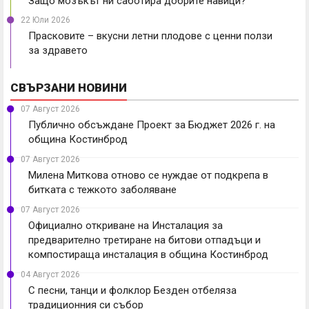
Защо мозъкът ни саботира добрите навици?
22 Юли 2026
Прасковите – вкусни летни плодове с ценни ползи
за здравето
СВЪРЗАНИ НОВИНИ
07 Август 2026
Публично обсъждане Проект за Бюджет 2026 г. на
община Костинброд
07 Август 2026
Милена Миткова отново се нуждае от подкрепа в
битката с тежкото заболяване
07 Август 2026
Официално откриване на Инсталация за
предварително третиране на битови отпадъци и
компостираща инсталация в община Костинброд
04 Август 2026
С песни, танци и фолклор Безден отбеляза
традиционния си събор