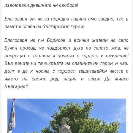
извоювали днешната ни свобода!
Благодаря ви, че за поредна година сме заедно, тук, в
памет и слава на българските герои!
Благодаря на г-н Борисов и всички жители на село
Бучин проход, че поддържат духа на селото жив, че
посрещат с топлина и почитат с гордост и смирение!
Във вените ни тече кръвта на славните ни герои, и наш
дълг е да я носим с гордост, защитавайки честта и
името на своите род, нация и земя! Да живее
България!”
.