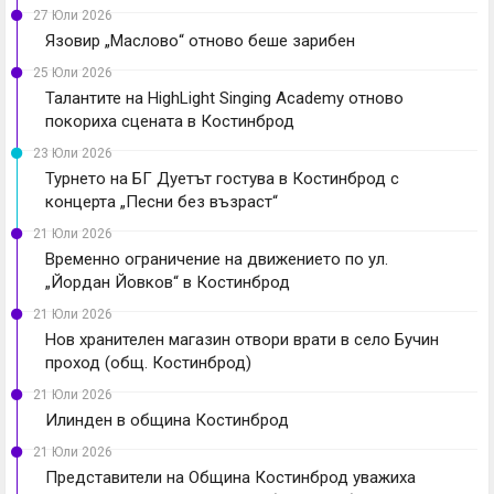
27 Юли 2026
Язовир „Маслово“ отново беше зарибен
25 Юли 2026
Талантите на HighLight Singing Academy отново
покориха сцената в Костинброд
23 Юли 2026
Турнето на БГ Дуетът гостува в Костинброд с
концерта „Песни без възраст“
21 Юли 2026
Временно ограничение на движението по ул.
„Йордан Йовков“ в Костинброд
21 Юли 2026
Нов хранителен магазин отвори врати в село Бучин
проход (общ. Костинброд)
21 Юли 2026
Илинден в община Костинброд
21 Юли 2026
Представители на Община Костинброд уважиха