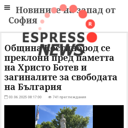
Новините на запад от
София
Oбщина Костинброд се
преклони пред паметта
на Христо Ботев и
загиналите за свободата
на България
03.06.2025 08:17:00
741 преглеждания