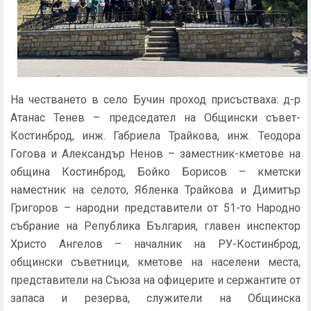
На честването в село Бучин проход присъстваха: д-р
Атанас Тенев – председател на Общински съвет-
Костинброд, инж. Габриела Трайкова, инж. Теодора
Гогова и Александър Ненов – заместник-кметове на
община Костинброд, Бойко Борисов – кметски
наместник на селото, Ябленка Трайкова и Димитър
Григоров – народни представители от 51-то Народно
събрание на Република България, главен инспектор
Христо Ангелов – началник на РУ-Костинброд,
общински съветници, кметове на населени места,
представители на Съюза на офицерите и сержантите от
запаса и резерва, служители на Общинска