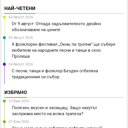
НАЙ-ЧЕТЕНИ
04 Август 2026
От 9 август: Отпада задължителното двойно
обозначаване на цените
03 Август 2026
X фолклорен фестивал „Окни, па тропни“ ще събере
любители на народните песни и танци в село
Пролеша
04 Август 2026
С песни, танци и фолклор Безден отбеляза
традиционния си събор
ИЗБРАНО
10 Юни 2026
Полезен, вкусен и засищащ: Защо нахутът
заслужава място на всяка трапеза?
07 Юли 2026