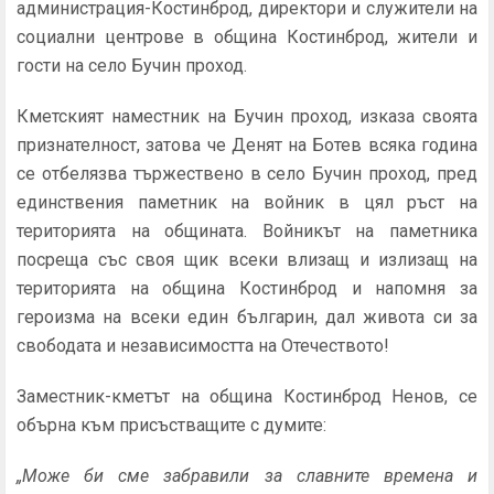
администрация-Костинброд, директори и служители на
социални центрове в община Костинброд, жители и
гости на село Бучин проход.
Кметският наместник на Бучин проход, изказа своята
признателност, затова че Денят на Ботев всяка година
се отбелязва тържествено в село Бучин проход, пред
единствения паметник на войник в цял ръст на
територията на общината. Войникът на паметника
посреща със своя щик всеки влизащ и излизащ на
територията на община Костинброд и напомня за
героизма на всеки един българин, дал живота си за
свободата и независимостта на Отечеството!
Заместник-кметът на община Костинброд Ненов, се
обърна към присъстващите с думите:
„Може би сме забравили за славните времена и