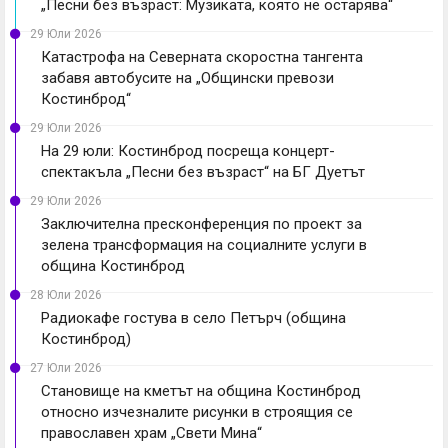
„Песни без възраст: Музиката, която не остарява“
29 Юли 2026
Катастрофа на Северната скоростна тангента
забавя автобусите на „Общински превози
Костинброд“
29 Юли 2026
На 29 юли: Костинброд посреща концерт-
спектакъла „Песни без възраст“ на БГ Дуетът
29 Юли 2026
Заключителна пресконференция по проект за
зелена трансформация на социалните услуги в
община Костинброд
28 Юли 2026
Радиокафе гостува в село Петърч (община
Костинброд)
27 Юли 2026
Становище на кметът на община Костинброд
относно изчезналите рисунки в строящия се
православен храм „Свети Мина“