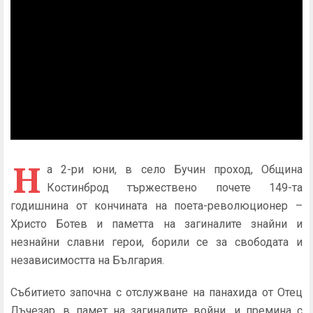
Н
а 2-ри юни, в село Бучин проход, Община
Костинброд тържествено почете 149-та
годишнина от кончината на поета-революционер –
Христо Ботев и паметта на загиналите знайни и
незнайни славни герои, борили се за свободата и
независимостта на България.
Събитието започна с отслужване на панахида от Отец
Лъчезар, в памет на загиналите войни, и премина с