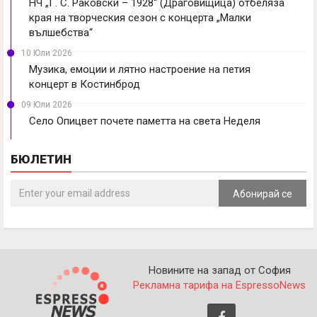
НЧ „Г. С. Раковски – 1928“ (Драговищица) отбеляза
края на творческия сезон с концерта „Малки
вълшебства“
10 Юли 2026
Музика, емоции и лятно настроение на петия
концерт в Костинброд
09 Юли 2026
Село Опицвет почете паметта на света Неделя
БЮЛЕТИН
Абонирай се
Новините на запад от София
Рекламна тарифа на EspressoNews