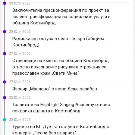
29 Юли 2026
Заключителна пресконференция по проект за
зелена трансформация на социалните услуги в
община Костинброд
28 Юли 2026
Радиокафе гостува в село Петърч (община
Костинброд)
27 Юли 2026
Становище на кметът на община Костинброд
относно изчезналите рисунки в строящия се
православен храм „Свети Мина“
27 Юли 2026
Язовир „Маслово“ отново беше зарибен
25 Юли 2026
Талантите на HighLight Singing Academy отново
покориха сцената в Костинброд
23 Юли 2026
Турнето на БГ Дуетът гостува в Костинброд с
концерта „Песни без възраст“