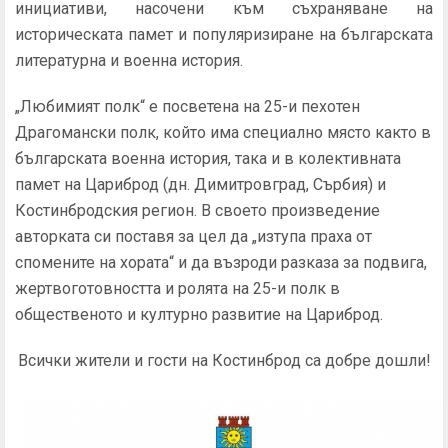
инициативи, насочени към съхраняване на
историческата памет и популяризиране на българската
литературна и военна история.
„Любимият полк“ е посветена на 25-и пехотен
Драгомански полк, който има специално място както в
българската военна история, така и в колективната
памет на Цариброд (дн. Димитровград, Сърбия) и
Костинбродския регион. В своето произведение
авторката си поставя за цел да „изтупа праха от
спомените на хората“ и да възроди разказа за подвига,
жертвоготовността и ролята на 25-и полк в
общественото и културно развитие на Цариброд.
Всички жители и гости на Костинброд са добре дошли!