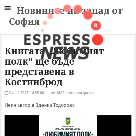
Новините на запад от
София
Книгата „Любимият
полк“ ще бъде
представена в
Костинброд
04.11.2025 14:55:00
1632 преглеждания
Неин автор е Зденка Тодорова