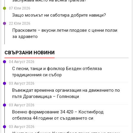
заслужава място на всяка трапеза?
07 Юли 2026
Защо мозъкът ни саботира добрите навици?
22 Юли 2026
Прасковите – вкусни летни плодове с ценни ползи
за здравето
СВЪРЗАНИ НОВИНИ
04 Август 2026
С песни, танци и фолклор Безден отбеляза
традиционния си събор
03 Август 2026
Въвеждат временна организация на движението по
пътя Драговищица – Голяновци
03 Август 2026
Военно формирование 34 420 – Костинброд
отбеляза 44 години от създаването си
03 Август 2026