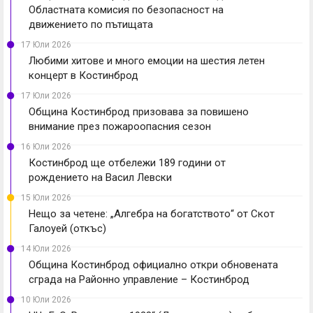
Областната комисия по безопасност на
движението по пътищата
17 Юли 2026
Любими хитове и много емоции на шестия летен
концерт в Костинброд
17 Юли 2026
Община Костинброд призовава за повишено
внимание през пожароопасния сезон
16 Юли 2026
Костинброд ще отбележи 189 години от
рождението на Васил Левски
15 Юли 2026
Нещо за четене: „Алгебра на богатството“ от Скот
Галоуей (откъс)
14 Юли 2026
Община Костинброд официално откри обновената
сграда на Районно управление – Костинброд
10 Юли 2026