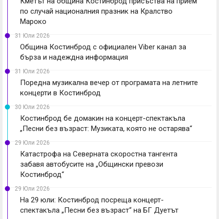
Кметът на община Костинброд присъства на прием
по случай националния празник на Кралство
Мароко
31 Юли 2026
Община Костинброд с официален Viber канал за
бърза и надеждна информация
31 Юли 2026
Поредна музикална вечер от програмата на летните
концерти в Костинброд
30 Юли 2026
Костинброд бе домакин на концерт-спектакъла
„Песни без възраст: Музиката, която не остарява“
29 Юли 2026
Катастрофа на Северната скоростна тангента
забавя автобусите на „Общински превози
Костинброд“
29 Юли 2026
На 29 юли: Костинброд посреща концерт-
спектакъла „Песни без възраст“ на БГ Дуетът