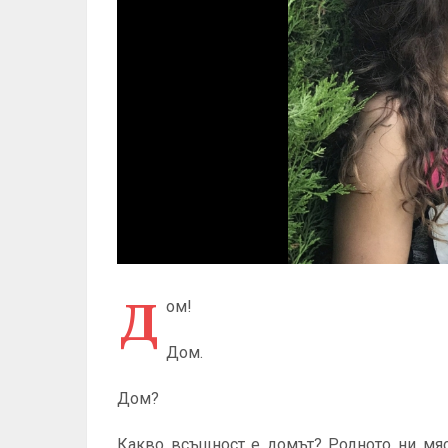
Д
ом!
Дом.
Дом?
Какво всъщност е домът? Родното ни мя