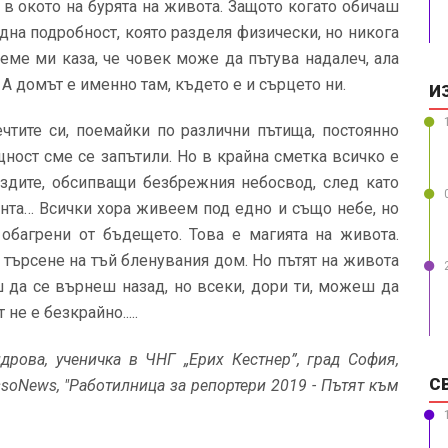
в окото на бурята на живота. Защото когато обичаш
дна подробност, която разделя физически, но никога
ме ми каза, че човек може да пътува надалеч, ала
А домът е именно там, където е и сърцето ни.
И
чтите си, поемайки по различни пътища, постоянно
ност сме се запътили. Но в крайна сметка всичко е
ездите, обсипващи безбрежния небосвод, след като
зонта… Всички хора живеем под едно и също небе, но
 обагрени от бъдещето. Това е магията на живота.
в търсене на тъй бленувания дом. Но пътят на живота
ш да се върнеш назад, но всеки, дори ти, можеш да
е е безкрайно.....
дрова, ученичка в ЧНГ „Ерих Кестнер”, град София,
С
ssoNews, "Работилница за репортери 2019 - Пътят към