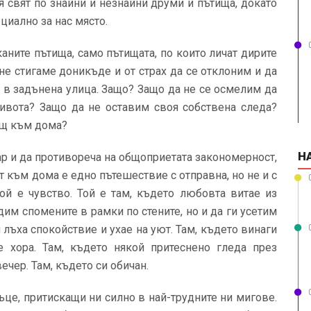
я свят по знайни и незнайни друми и пътища, докато
циално за нас място.
аните пътища, само пътищата, по които личат дирите
 не стигаме доникъде и от страх да се отклоним и да
 в задънена улица. Защо? Защо да не се осмелим да
живота? Защо да не оставим своя собствена следа?
ещ към дома?
Н
ар и да противореча на общоприетата закономерност,
т към дома е едно пътешествие с отправна, но не и с
Той е чувство. Той е там, където любовта витае из
им спомените в рамки по стените, но и да ги усетим
 лъха спокойствие и ухае на уют. Там, където винаги
хора. Там, където някой притеснено гледа през
ечер. Там, където си обичан.
ъце, притискащи ни силно в най-трудните ни мигове.