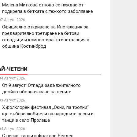
Милена Миткова отново се нуждае от
подкрепа в битката с тежкото заболяване
07 Август 2026
Официално откриване на Инсталация за
предварително третиране на битови
отпадъци и компостираща инсталация в
община Костинброд
АЙ-ЧЕТЕНИ
04 Август 2026
От 9 август: Отпада задължителното
двойно обозначаване на цените
03 Август 2026
X фолклорен фестивал „Окни, па тропни“
ще събере любители на народните песни и
танци в село Пролеша
04 Август 2026
С песни, танци и фолклор Безден