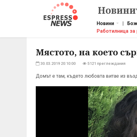
Новинит
Новини
|
Бож
Работилница за
Мястото, на което с
30.03.2019 20:10:00
5121 преглеждания
Домът е там, където любовта витае из възд