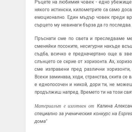
Ръцете на любимия човек - едно убежище 
някого истински, километрите са само доса
емоционално. Един мъдър човек преди вре
сърцето му невинаги бърза да го последва. 
Пръснати сме по света и преследваме ме
сменяйки посоките, несигурни накъде всъщ
съдба, всичко е предначертано още в зв
слънцето се скрие от хоризонта. Ах, хори
сме изправени пред различни хоризонти,
Всеки заминава, ходи, странства, скита се 
е еднопосочен и никой, дори ти, не може
продължиш напред. Времето ти на този свят н
Материалът е изготвен от
Калина Алексан
специално за ученическия конкурс на Espre
дома"