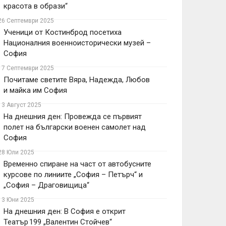
красота в образи“
26 Септември 2025
Ученици от Костинброд посетиха
Националния военноисторически музей –
София
17 Септември 2025
Почитаме светите Вяра, Надежда, Любов
и майка им София
13 Август 2025
На днешния ден: Провежда се първият
полет на български военен самолет над
София
28 Юли 2025
Временно спиране на част от автобусните
курсове по линиите „София – Петърч“ и
„София – Драговищица“
13 Юни 2025
На днешния ден: В София е открит
Театър 199 „Валентин Стойчев“