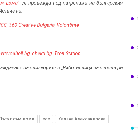
ъм дома“
се провежда под патронажа на българския
йствие на:
НСС
,
360 Creative Bulgaria
,
Volontime
viteroditeli.bg
,
obekti.bg
,
Teen Station
аждаване на призьорите в „Работилница за репортери
Пътят към дома
есе
Калина Александрова