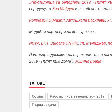
„Работилница за репортери 2019 - Пътят к
евродепутат
Ева Майдел
и с любезното съде
Rollplast
,
AQ Magnit
,
Автошкола Василеви
,
У
Медийни партньори на конкурса са:
NOVA
,
БНТ
,
Bulgaria ON AIR
,
сп. Мениджър
,
no
Партньор и домакин на церемонията по нагр
2019 - Пътят към дома“:
Община Враца
ТАГОВЕ
София
Работилница за репортери 2019
Първа задача