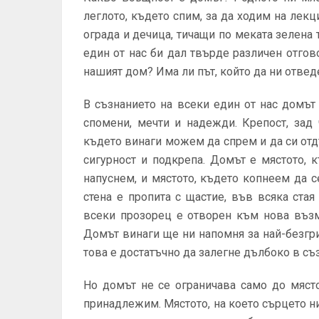
леглото, където спим, за да ходим на лек
ограда и дечица, тичащи по меката зелена
един от нас би дал твърде различен отгов
нашият дом? Има ли път, който да ни отвед
В съзнанието на всеки един от нас домът
спомени, мечти и надежди. Крепост, зад 
където винаги можем да спрем и да си от
сигурност и подкрепа. Домът е мястото, 
напуснем, и мястото, където копнеем да с
стена е пропита с щастие, във всяка ста
всеки прозорец е отворен към нова възмо
Домът винаги ще ни напомня за най-безгр
това е достатъчно да залегне дълбоко в съз
Но домът не се ограничава само до място
принадлежим. Мястото, на което сърцето 