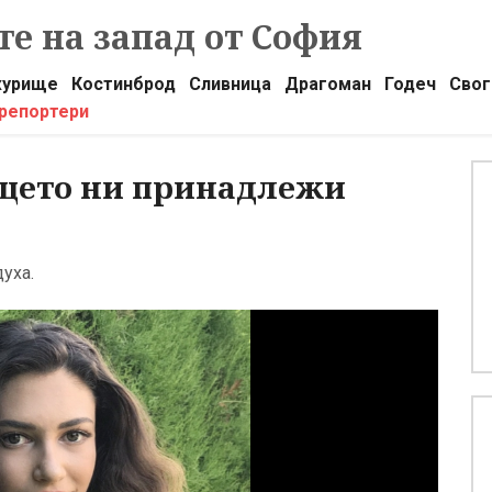
е на запад от София
урище
Костинброд
Сливница
Драгоман
Годеч
Свог
 репортери
ърцето ни принадлежи
уха.