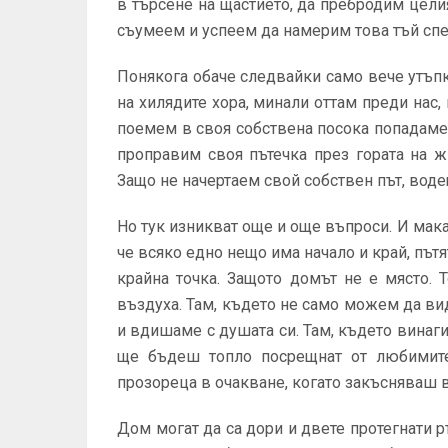
в търсене на щастието, да пребродим цели
съумеем и успеем да намерим това тъй спе
Понякога обаче следвайки само вече утъпк
на хилядите хора, минали оттам преди нас,
поемем в своя собствена посока попадаме
проправим своя пътечка през гората на 
Защо не начертаем свой собствен път, вод
Но тук изникват още и още въпроси. И мак
че всяко едно нещо има начало и край, пътя
крайна точка. Защото домът не е място. 
въздуха. Там, където не само можем да вид
и вдишаме с душата си. Там, където винаги
ще бъдеш топло посрещнат от любимите 
прозореца в очакване, когато закъсняваш в
Дом могат да са дори и двете протегнати р