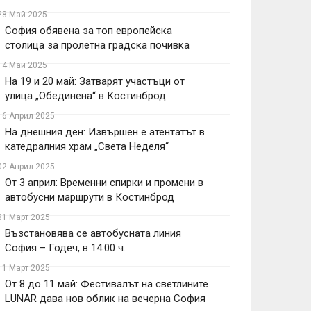
28 Май 2025
София обявена за топ европейска
столица за пролетна градска почивка
14 Май 2025
На 19 и 20 май: Затварят участъци от
улица „Обединена“ в Костинброд
16 Април 2025
На днешния ден: Извършен е атентатът в
катедралния храм „Света Неделя“
02 Април 2025
От 3 април: Временни спирки и промени в
автобусни маршрути в Костинброд
31 Март 2025
Възстановява се автобусната линия
София – Годеч, в 14.00 ч.
11 Март 2025
От 8 до 11 май: Фестивалът на светлините
LUNAR дава нов облик на вечерна София