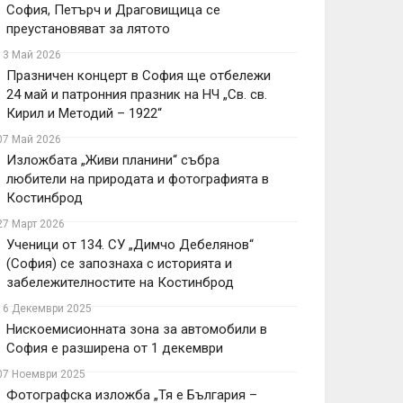
София, Петърч и Драговищица се
преустановяват за лятото
13 Май 2026
Празничен концерт в София ще отбележи
24 май и патронния празник на НЧ „Св. св.
Кирил и Методий – 1922“
07 Май 2026
Изложбата „Живи планини“ събра
любители на природата и фотографията в
Костинброд
27 Март 2026
Ученици от 134. СУ „Димчо Дебелянов“
(София) се запознаха с историята и
забележителностите на Костинброд
16 Декември 2025
Нискоемисионната зона за автомобили в
София е разширена от 1 декември
07 Ноември 2025
Фотографска изложба „Тя е България –