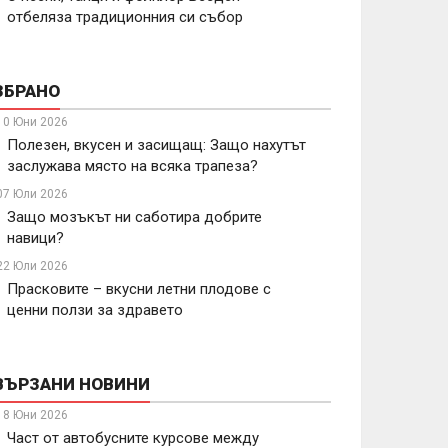
отбеляза традиционния си събор
ЗБРАНО
10 Юни 2026
Полезен, вкусен и засищащ: Защо нахутът
заслужава място на всяка трапеза?
07 Юли 2026
Защо мозъкът ни саботира добрите
навици?
22 Юли 2026
Прасковите – вкусни летни плодове с
ценни ползи за здравето
ВЪРЗАНИ НОВИНИ
18 Юни 2026
Част от автобусните курсове между