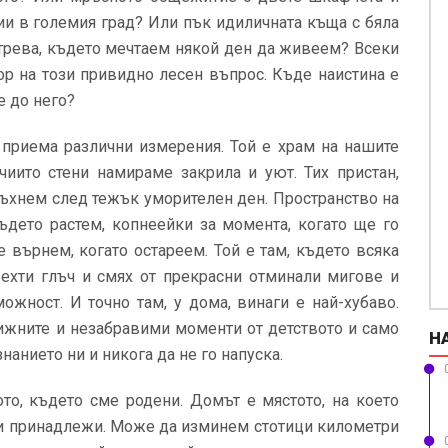
ции в големия град? Или пък идиличната къща с бяла
 трева, където мечтаем някой ден да живеем? Всеки
ор на този привидно лесен въпрос. Къде наистина е
е до него?
 приема различни измерения. Той е храм на нашите
чиито стени намираме закрила и уют. Тих пристан,
дъхнем след тежък уморителен ден. Пространство на
където растем, копнеейки за момента, когато ще го
е върнем, когато остареем. Той е там, където всяка
я ехти глъч и смях от прекрасни отминали мигове и
жност. И точно там, у дома, винаги е най-хубаво.
ижните и незабравими моменти от детството и само
Н
нанието ни и никога да не го напуска.
то, където сме родени. Домът е мястото, на което
ни принадлежи. Може да изминем стотици километри