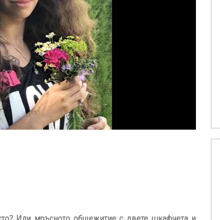
сто? Или мръсното общежитие с двете шкафчета и