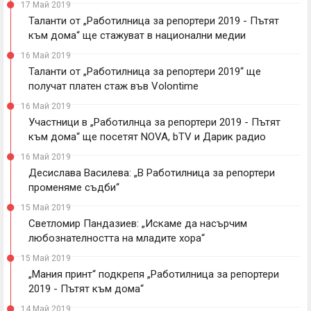
17 Май 2019
Таланти от „Работилница за репортери 2019 - Пътят
към дома“ ще стажуват в национални медии
16 Май 2019
Таланти от „Работилница за репортери 2019“ ще
получат платен стаж във Volontime
16 Май 2019
Участници в „Работилнца за репортери 2019 - Пътят
към дома“ ще посетят NOVA, bTV и Дарик радио
16 Май 2019
Десислава Василева: „В Работилница за репортери
променяме съдби“
15 Май 2019
Светломир Пандазиев: „Искаме да насърчим
любознателността на младите хора“
15 Май 2019
„Мания принт“ подкрепя „Работилница за репортери
2019 - Пътят към дома“
14 Май 2019