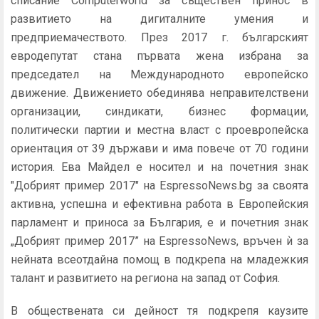
списание Computerworld за съществен принос в
развитието на дигиталните умения и
предприемачеството. През 2017 г. българският
евродепутат стана първата жена избрана за
председател на Международното европейско
движение. Движението обединява неправителствени
организации, синдикати, бизнес формации,
политически партии и местна власт с проевропейска
ориентация от 39 държави и има повече от 70 години
история. Ева Майдел е носител и на почетния знак
"Добрият пример 2017" на EspressoNews.bg за своята
активна, успешна и ефективна работа в Европейския
парламент и приноса за България, е и почетния знак
„Добрият пример 2017” на EspressoNews, връчен ѝ за
нейната всеотдайна помощ в подкрепа на младежкия
талант и развитието на региона на запад от София.
В обществената си дейност тя подкрепя каузите