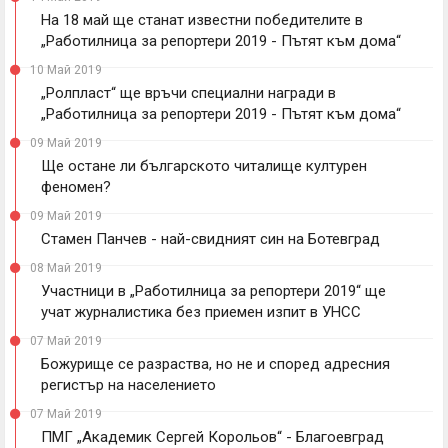
На 18 май ще станат известни победителите в
„Работилница за репортери 2019 - Пътят към дома“
10 Май 2019
„Ролпласт“ ще връчи специални награди в
„Работилница за репортери 2019 - Пътят към дома“
09 Май 2019
Ще остане ли българското читалище културен
феномен?
09 Май 2019
Стамен Панчев - най-свидният син на Ботевград
08 Май 2019
Участници в „Работилница за репортери 2019“ ще
учат журналистика без приемен изпит в УНСС
07 Май 2019
Божурище се разраства, но не и според адресния
регистър на населението
07 Май 2019
ПМГ „Академик Сергей Корольов“ - Благоевград