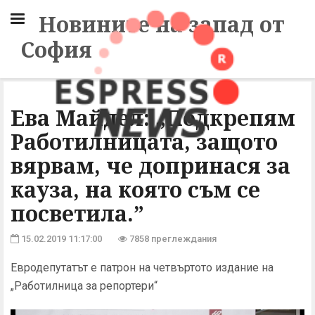
Новините на запад от
София
Ева Майдел: „Подкрепям
Работилницата, защото
вярвам, че допринася за
кауза, на която съм се
посветила.”
15.02.2019 11:17:00
7858 преглеждания
Евродепутатът е патрон на четвъртото издание на
„Работилница за репортери“