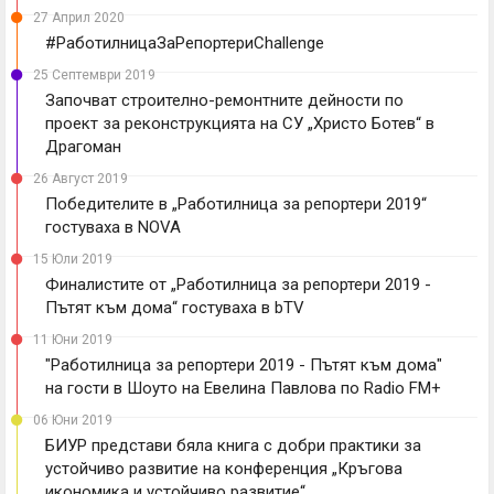
27 Април 2020
#РаботилницаЗаРепортериChallenge
25 Септември 2019
Започват строително-ремонтните дейности по
проект зa реконструкцията на СУ „Христо Ботев“ в
Драгоман
26 Август 2019
Победителите в „Работилница за репортери 2019“
гостуваха в NOVA
15 Юли 2019
Финалистите от „Работилница за репортери 2019 -
Пътят към дома“ гостуваха в bTV
11 Юни 2019
"Работилница за репортери 2019 - Пътят към дома"
на гости в Шоуто на Евелина Павлова по Radio FM+
06 Юни 2019
БИУР представи бяла книга с добри практики за
устойчиво развитие на конференция „Кръгова
икономика и устойчиво развитие“