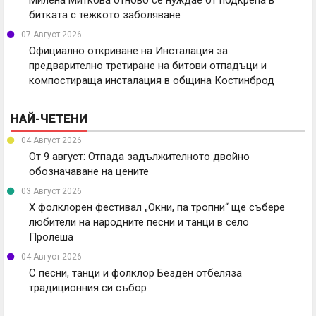
Милена Миткова отново се нуждае от подкрепа в
битката с тежкото заболяване
07 Август 2026
Официално откриване на Инсталация за
предварително третиране на битови отпадъци и
компостираща инсталация в община Костинброд
НАЙ-ЧЕТЕНИ
04 Август 2026
От 9 август: Отпада задължителното двойно
обозначаване на цените
03 Август 2026
X фолклорен фестивал „Окни, па тропни“ ще събере
любители на народните песни и танци в село
Пролеша
04 Август 2026
С песни, танци и фолклор Безден отбеляза
традиционния си събор