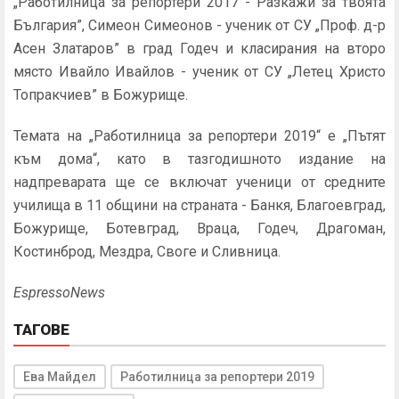
„Работилница за репортери 2017 - Разкажи за твоята
България”, Симеон Симеонов - ученик от СУ „Проф. д-р
Асен Златаров” в град Годеч и класирания на второ
място Ивайло Ивайлов - ученик от СУ „Летец Христо
Топракчиев” в Божурище.
Темата на „Работилница за репортери 2019“ е „Пътят
към дома“, като в тазгодишното издание на
надпреварата ще се включат ученици от средните
училища в 11 общини на страната - Банкя, Благоевград,
Божурище, Ботевград, Враца, Годеч, Драгоман,
Костинброд, Мездра, Своге и Сливница.
EspressoNews
ТАГОВЕ
Ева Майдел
Работилница за репортери 2019