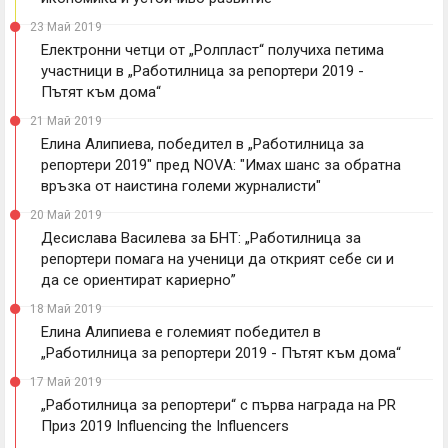
23 Май 2019
Електронни четци от „Ролпласт“ получиха петима
участници в „Работилница за репортери 2019 -
Пътят към дома“
21 Май 2019
Елина Алипиева, победител в „Работилница за
репортери 2019" пред NOVA: "Имах шанс за обратна
връзка от наистина големи журналисти"
20 Май 2019
Десислава Василева за БНТ: „Работилница за
репортери помага на ученици да открият себе си и
да се ориентират кариерно”
18 Май 2019
Елина Алипиева е големият победител в
„Работилница за репортери 2019 - Пътят към дома“
17 Май 2019
„Работилница за репортери“ с първа награда на PR
Приз 2019 Influencing the Influencers