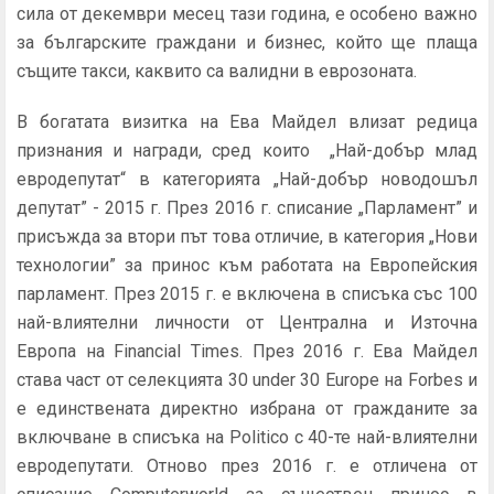
сила от декември месец тази година, е особено важно
за българските граждани и бизнес, който ще плаща
същите такси, каквито са валидни в еврозоната.
В богатата визитка на Ева Майдел влизат редица
признания и награди, сред които „Най-добър млад
евродепутат“ в категорията „Най-добър новодошъл
депутат” - 2015 г. През 2016 г. списание „Парламент” и
присъжда за втори път това отличие, в категория „Нови
технологии” за принос към работата на Европейския
парламент. През 2015 г. е включена в списъка със 100
най-влиятелни личности от Централна и Източна
Европа на Financial Times. През 2016 г. Ева Майдел
става част от селекцията 30 under 30 Europe на Forbes и
е единствената директно избрана от гражданите за
включване в списъка на Politico с 40-те най-влиятелни
евродепутати. Отново през 2016 г. е отличена от