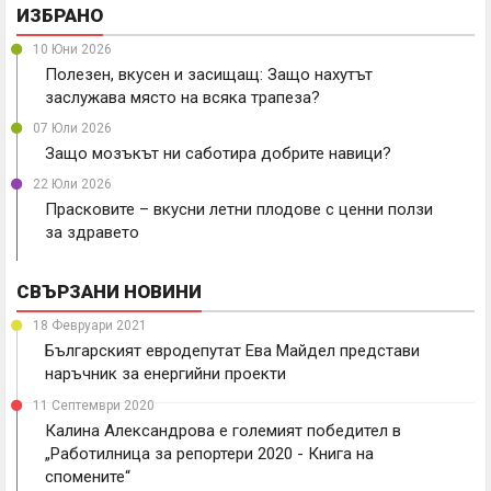
ИЗБРАНО
10 Юни 2026
Полезен, вкусен и засищащ: Защо нахутът
заслужава място на всяка трапеза?
07 Юли 2026
Защо мозъкът ни саботира добрите навици?
22 Юли 2026
Прасковите – вкусни летни плодове с ценни ползи
за здравето
СВЪРЗАНИ НОВИНИ
18 Февруари 2021
Българският евродепутат Ева Майдел представи
наръчник за енергийни проекти
11 Септември 2020
Калина Александрова е големият победител в
„Работилница за репортери 2020 - Книга на
спомените“