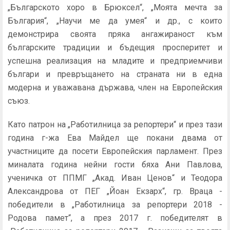
„Българското хоро в Брюксел“, „Моята мечта за
България“, „Научи ме да умея“ и др., с които
демонстрира своята пряка ангажираност към
българските традиции и бъдещия просперитет и
успешна реализация на младите и предприемчиви
българи и превръщането на страната ни в една
модерна и уважавана държава, член на Европейския
съюз.
Като патрон на „Работилница за репортери“ и през тази
година г-жа Ева Майдел ще покани двама от
участниците да посети Европейския парламент. През
миналата година нейни гости бяха Ани Павлова,
ученичка от ППМГ „Акад. Иван Ценов“ и Теодора
Александрова от ПЕГ „Йоан Екзарх“, гр. Враца -
победители в „Работилница за репортери 2018 -
Родова памет“, а през 2017 г. победителят в