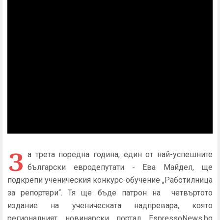
З
а трета поредна година, един от най-успешните
български евродепутати - Ева Майдел, ще
подкрепи ученическия конкурс-обучение „Работилница
за репортери“. Тя ще бъде патрон на четвъртото
издание на ученическата надпревара, която
регионалният новинарски портал EspressoNews.bg