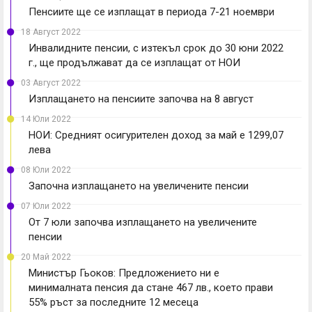
Пенсиите ще се изплащат в периода 7-21 ноември
18 Август 2022
Инвалидните пенсии, с изтекъл срок до 30 юни 2022
г., ще продължават да се изплащат от НОИ
03 Август 2022
Изплащането на пенсиите започва на 8 август
14 Юли 2022
НОИ: Средният осигурителен доход за май е 1299,07
лева
08 Юли 2022
Започна изплащането на увеличените пенсии
07 Юли 2022
От 7 юли започва изплащането на увеличените
пенсии
20 Май 2022
Министър Гьоков: Предложението ни е
минималната пенсия да стане 467 лв., което прави
55% ръст за последните 12 месеца