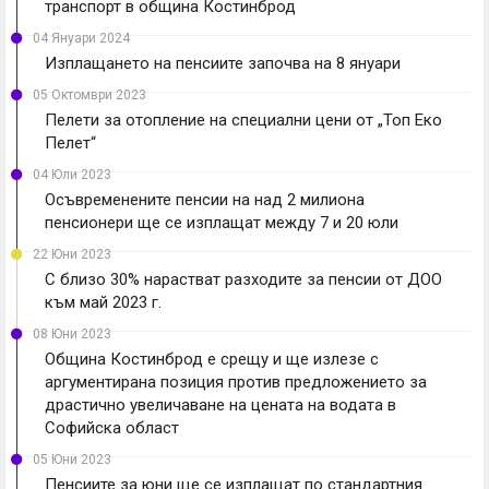
транспорт в община Костинброд
04 Януари 2024
Изплащането на пенсиите започва на 8 януари
05 Октомври 2023
Пелети за отопление на специални цени от „Топ Еко
Пелет“
04 Юли 2023
Осъвременените пенсии на над 2 милиона
пенсионери ще се изплащат между 7 и 20 юли
22 Юни 2023
С близо 30% нарастват разходите за пенсии от ДОО
към май 2023 г.
08 Юни 2023
Община Костинброд е срещу и ще излезе с
аргументирана позиция против предложението за
драстично увеличаване на цената на водата в
Софийска област
05 Юни 2023
Пенсиите за юни ще се изплащат по стандартния