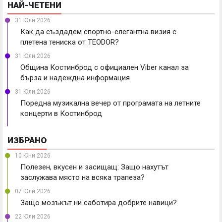
НАЙ-ЧЕТЕНИ
31 Юли 2026
Как да създадем спортно-елегантна визия с
плетена тениска от TEODOR?
31 Юли 2026
Община Костинброд с официален Viber канал за
бърза и надеждна информация
31 Юли 2026
Поредна музикална вечер от програмата на летните
концерти в Костинброд
ИЗБРАНО
10 Юни 2026
Полезен, вкусен и засищащ: Защо нахутът
заслужава място на всяка трапеза?
07 Юли 2026
Защо мозъкът ни саботира добрите навици?
22 Юли 2026