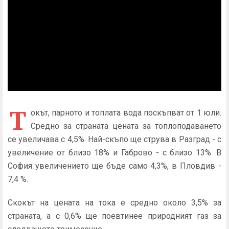
Т
окът, парното и топлата вода поскъпват от 1 юли.
Средно за страната цената за топлоподаването
се увеличава с 4,5%. Най-скъпо ще струва в Разград - с
увеличение от близо 18% и Габрово - с близо 13%. В
София увеличението ще бъде само 4,3%, в Пловдив -
7,4 %.
Скокът на цената на тока е средно около 3,5% за
страната, а с 0,6% ще поевтинее природният газ за