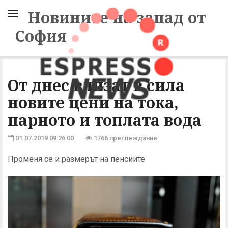
Новините на запад от
София
От днес влизат в сила
новите цени на тока,
парното и топлата вода
01.07.2019 09:26:00
1766 преглеждания
Променя се и размерът на пенсиите