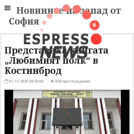
Новините на запад от
София
Представиха книгата
„Любимият полк“ в
Костинброд
07.11.2025 09:44:00
558 преглеждания