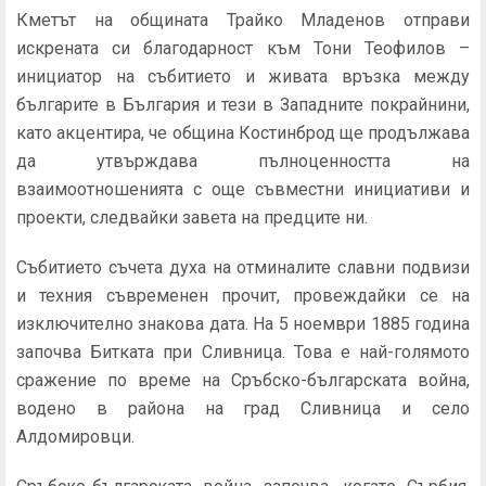
Кметът на общината Трайко Младенов отправи
искрената си благодарност към Тони Теофилов –
инициатор на събитието и живата връзка между
българите в България и тези в Западните покрайнини,
като акцентира, че община Костинброд ще продължава
да утвърждава пълноценността на
взаимоотношенията с още съвместни инициативи и
проекти, следвайки завета на предците ни.
Събитието съчета духа на отминалите славни подвизи
и техния съвременен прочит, провеждайки се на
изключително знакова дата. На 5 ноември 1885 година
започва Битката при Сливница. Това е най-голямото
сражение по време на Сръбско-българската война,
водено в района на град Сливница и село
Алдомировци.