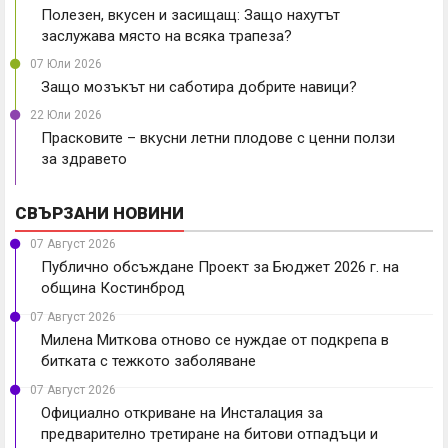
Полезен, вкусен и засищащ: Защо нахутът
заслужава място на всяка трапеза?
07 Юли 2026
Защо мозъкът ни саботира добрите навици?
22 Юли 2026
Прасковите – вкусни летни плодове с ценни ползи
за здравето
СВЪРЗАНИ НОВИНИ
07 Август 2026
Публично обсъждане Проект за Бюджет 2026 г. на
община Костинброд
07 Август 2026
Милена Миткова отново се нуждае от подкрепа в
битката с тежкото заболяване
07 Август 2026
Официално откриване на Инсталация за
предварително третиране на битови отпадъци и