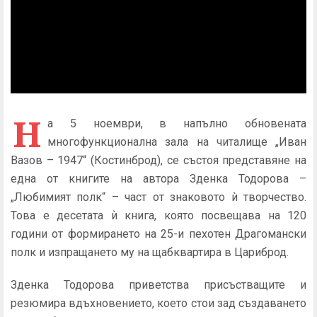
Н
а 5 ноември, в напълно обновената
многофункционална зала на читалище „Иван
Вазов – 1947“ (Костинброд), се състоя представяне на
една от книгите на автора Зденка Тодорова –
„Любимият полк“ – част от знаковото ѝ творчество.
Това е десетата ѝ книга, която посвещава на 120
години от формирането на 25-и пехотен Драгомански
полк и изпращането му на щабквартира в Цариброд.
Зденка Тодорова приветства присъстващите и
резюмира вдъхновението, което стои зад създаването