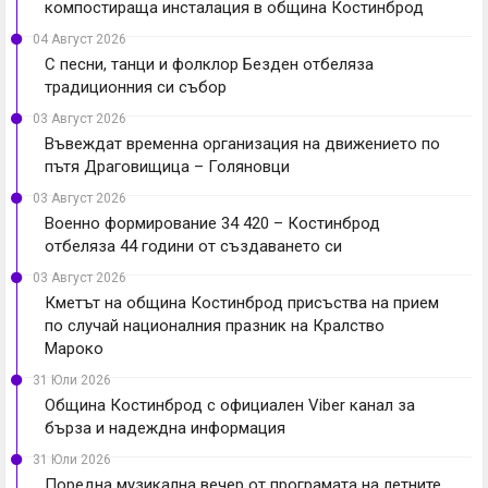
компостираща инсталация в община Костинброд
04 Август 2026
С песни, танци и фолклор Безден отбеляза
традиционния си събор
03 Август 2026
Въвеждат временна организация на движението по
пътя Драговищица – Голяновци
03 Август 2026
Военно формирование 34 420 – Костинброд
отбеляза 44 години от създаването си
03 Август 2026
Кметът на община Костинброд присъства на прием
по случай националния празник на Кралство
Мароко
31 Юли 2026
Община Костинброд с официален Viber канал за
бърза и надеждна информация
31 Юли 2026
Поредна музикална вечер от програмата на летните