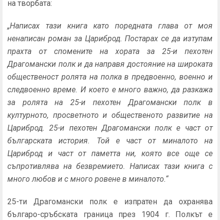
на творбата:
„Написах тази книга като поредната глава от моя
ненаписан роман за Цариброд. Постарах се да изтупам
прахта от спомените на хората за 25-и пехотен
Драгомански полк и да направя достояние на широката
общественост ролята на полка в предвоенно, военно и
следвоенно време. И което е много важно, да разкажа
за ролята на 25-и пехотен Драгомански полк в
културното, просветното и общественото развитие на
Цариброд. 25-и пехотен Драгомански полк е част от
българската история. Той е част от миналото на
Цариброд и част от паметта ни, която все още се
съпротивлява на безвремието. Написах тази книга с
много любов и с много ровене в миналото.“
25-ти Драгомански полк е изпратен да охранява
българо-сръбската граница през 1904 г. Полкът е