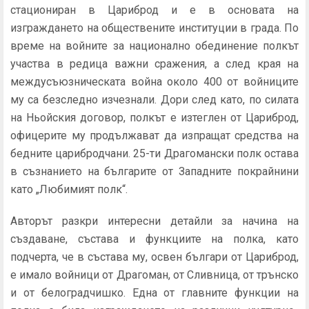
стациониран в Цариброд и е в основата на
изграждането на обществените институции в града. По
време на войните за национално обединение полкът
участва в редица важни сражения, а след края на
междусъюзническата война около 400 от войниците
му са безследно изчезнали. Дори след като, по силата
на Ньойския договор, полкът е изтеглен от Цариброд,
офицерите му продължават да изпращат средства на
бедните царибродчани. 25-ти Драгомански полк остава
в съзнанието на българите от Западните покрайнини
като „Любимият полк“.
Авторът разкри интересни детайли за начина на
създаване, състава и функциите на полка, като
подчерта, че в състава му, освен българи от Цариброд,
е имало войници от Драгоман, от Сливница, от трънско
и от белоградчишко. Една от главните функции на