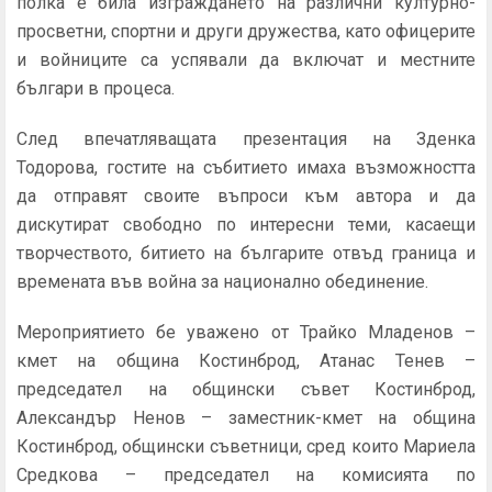
полка е била изграждането на различни културно-
просветни, спортни и други дружества, като офицерите
и войниците са успявали да включат и местните
българи в процеса.
След впечатляващата презентация на Зденка
Тодорова, гостите на събитието имаха възможността
да отправят своите въпроси към автора и да
дискутират свободно по интересни теми, касаещи
творчеството, битието на българите отвъд граница и
времената във война за национално обединение.
Мероприятието бе уважено от Трайко Младенов –
кмет на община Костинброд, Атанас Тенев –
председател на общински съвет Костинброд,
Александър Ненов – заместник-кмет на община
Костинброд, общински съветници, сред които Мариела
Средкова – председател на комисията по