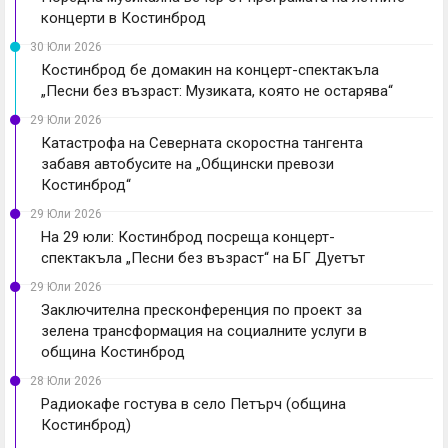
концерти в Костинброд
30 Юли 2026
Костинброд бе домакин на концерт-спектакъла
„Песни без възраст: Музиката, която не остарява“
29 Юли 2026
Катастрофа на Северната скоростна тангента
забавя автобусите на „Общински превози
Костинброд“
29 Юли 2026
На 29 юли: Костинброд посреща концерт-
спектакъла „Песни без възраст“ на БГ Дуетът
29 Юли 2026
Заключителна пресконференция по проект за
зелена трансформация на социалните услуги в
община Костинброд
28 Юли 2026
Радиокафе гостува в село Петърч (община
Костинброд)