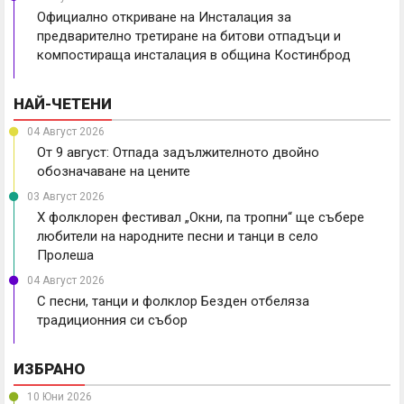
Официално откриване на Инсталация за
предварително третиране на битови отпадъци и
компостираща инсталация в община Костинброд
НАЙ-ЧЕТЕНИ
04 Август 2026
От 9 август: Отпада задължителното двойно
обозначаване на цените
03 Август 2026
X фолклорен фестивал „Окни, па тропни“ ще събере
любители на народните песни и танци в село
Пролеша
04 Август 2026
С песни, танци и фолклор Безден отбеляза
традиционния си събор
ИЗБРАНО
10 Юни 2026