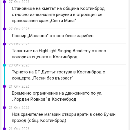
27 Юли 2026
Становище на кметът на община Костинброд
относно изчезналите рисунки в строящия се
православен храм „Свети Мина“
27 Юли 2026
Язовир „Маслово“ отново беше зарибен
25 Юли 2026
Талантите на HighLight Singing Academy отново
покориха сцената в Костинброд
23 Юли 2026
Турнето на БГ Дуетът гостува в Костинброд с
концерта „Песни без възраст“
21 Юли 2026
Временно ограничение на движението по ул.
„Йордан Йовков“ в Костинброд
21 Юли 2026
Нов хранителен магазин отвори врати в село Бучин
проход (общ. Костинброд)
21 Юли 2026