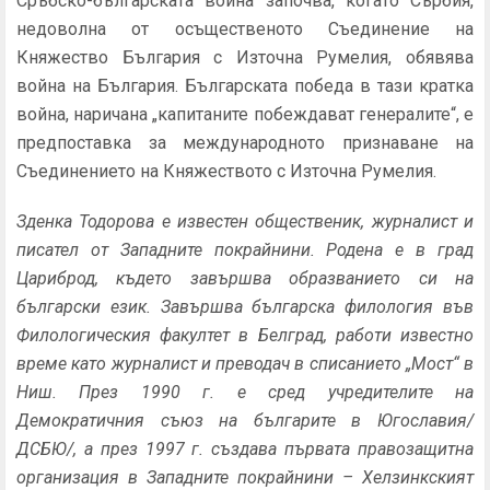
Сръбско-българската война започва, когато Сърбия,
недоволна от осъщественото Съединение на
Княжество България с Източна Румелия, обявява
война на България. Българската победа в тази кратка
война, наричана „капитаните побеждават генералите“, е
предпоставка за международното признаване на
Съединението на Княжеството с Източна Румелия.
Зденка Тодорова е известен общественик, журналист и
писател от Западните покрайнини. Родена е в град
Цариброд, където завършва образванието си на
български език. Завършва българска филология във
Филологическия факултет в Белград, работи известно
време като журналист и преводач в списанието „Мост“ в
Ниш. През 1990 г. е сред учредителите на
Демократичния съюз на българите в Югославия/
ДСБЮ/, а през 1997 г. създава първата правозащитна
организация в Западните покрайнини – Хелзинкският