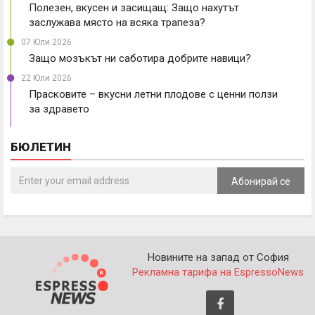
Полезен, вкусен и засищащ: Защо нахутът
заслужава място на всяка трапеза?
07 Юли 2026
Защо мозъкът ни саботира добрите навици?
22 Юли 2026
Прасковите – вкусни летни плодове с ценни ползи
за здравето
БЮЛЕТИН
Абонирай се
Новините на запад от София
Рекламна тарифа на EspressoNews