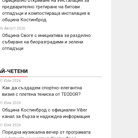
Официално откриване на Инсталация за
предварително третиране на битови
отпадъци и компостираща инсталация в
община Костинброд
06 Август 2026
Община Своге с инициатива за разделно
събиране на биоразградими и зелени
отпадъци
АЙ-ЧЕТЕНИ
31 Юли 2026
Как да създадем спортно-елегантна
визия с плетена тениска от TEODOR?
31 Юли 2026
Община Костинброд с официален Viber
канал за бърза и надеждна информация
31 Юли 2026
Поредна музикална вечер от програмата