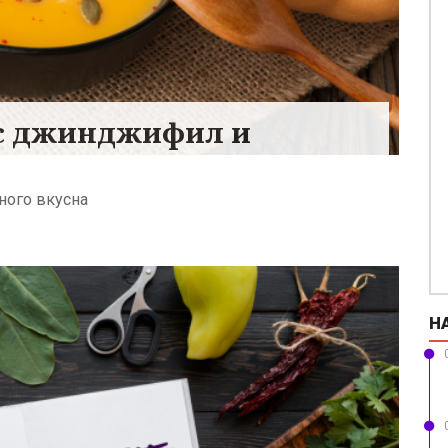
 с джинджифил и
ного вкусна
Н