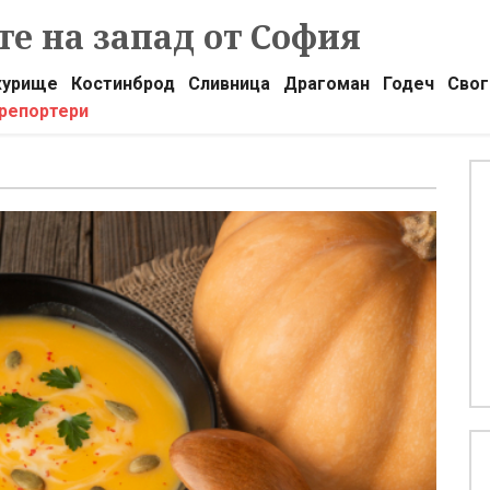
е на запад от София
урище
Костинброд
Сливница
Драгоман
Годеч
Свог
 репортери