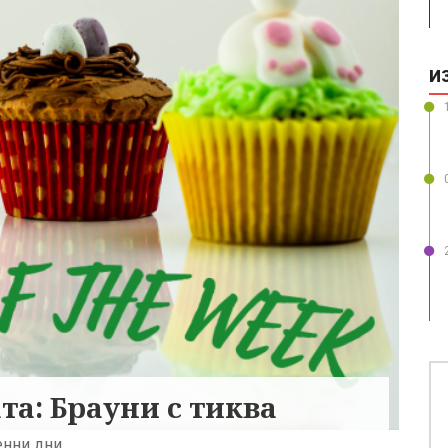
И
та: Брауни с тиква
енни дни