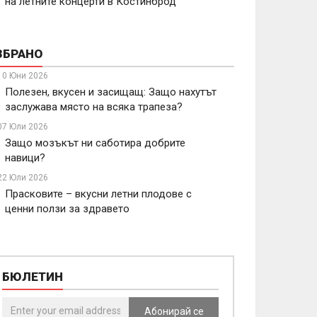
на летните концерти в Костинброд
ЗБРАНО
10 Юни 2026
Полезен, вкусен и засищащ: Защо нахутът
заслужава място на всяка трапеза?
07 Юли 2026
Защо мозъкът ни саботира добрите
навици?
22 Юли 2026
Прасковите – вкусни летни плодове с
ценни ползи за здравето
БЮЛЕТИН
Абонирай се