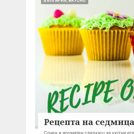
БЪЛГАРИЯ, ВКУСНО
Рецепта на седмица
Сочен и ароматен сладкиш за уютни ес