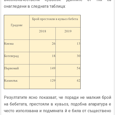
онагледени в следната таблица:
Брой престояли в кувьоз бебета
Градове
2018
2019
Кнежа
26
13
Ботевград
18
30
Първомай
149
54
Казанлък
129
42
Резултатите ясно показват, че поради не малкия брой
на бебетата, престояли в кувьоз, подобна апаратура е
често използвана и подмяната й е била от съществено