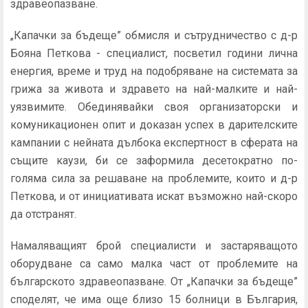
здравеопазване.
„Капачки за бъдеще” обмисля и сътрудничество с д-р
Бояна Петкова - специалист, посветил години лична
енергия, време и труд на подобряване на системата за
грижа за живота и здравето на най-малките и най-
уязвимите. Обединявайки своя организаторски и
комуникационен опит и доказан успех в дарителските
кампании с нейната дълбока експертност в сферата на
същите каузи, би се заформила десетократно по-
голяма сила за решаване на проблемите, които и д-р
Петкова, и от инициативата искат възможно най-скоро
да отстранят.
Намаляващият брой специалисти и застаряващото
оборудване са само малка част от проблемите на
българското здравеопазване. От „Капачки за бъдеще”
споделят, че има още близо 15 болници в България,