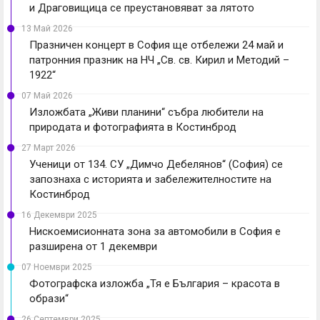
и Драговищица се преустановяват за лятото
13 Май 2026
Празничен концерт в София ще отбележи 24 май и
патронния празник на НЧ „Св. св. Кирил и Методий –
1922“
07 Май 2026
Изложбата „Живи планини“ събра любители на
природата и фотографията в Костинброд
27 Март 2026
Ученици от 134. СУ „Димчо Дебелянов“ (София) се
запознаха с историята и забележителностите на
Костинброд
16 Декември 2025
Нискоемисионната зона за автомобили в София е
разширена от 1 декември
07 Ноември 2025
Фотографска изложба „Тя е България – красота в
образи“
26 Септември 2025