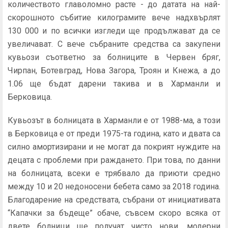
количеството главоломно расте - до датата на най-
скорошното събитие килограмите вече надхвърлят
130 000 и по всички изгледи ще продължават да се
увеличават. С вече събраните средства са закупени
кувьози съответно за болниците в Червен бряг,
Чирпан, Ботевград, Нова Загора, Троян и Кнежа, а до
1.06 ще бъдат дарени такива и в Харманли и
Берковица.
Кувьозът в болницата в Харманли е от 1988-ма, а този
в Берковица е от преди 1975-та година, като и двата са
силно амортизирани и не могат да покрият нуждите на
децата с проблеми при раждането. При това, по данни
на болницата, всеки е трябвало да приюти средно
между 10 и 20 недоносени бебета само за 2018 година.
Благодарение на средствата, събрани от инициативата
“Капачки за бъдеще” обаче, съвсем скоро всяка от
двете болници ще получат чисто нови, модерни