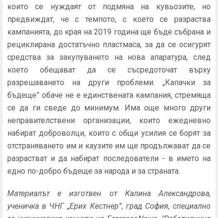
които се нуждаят от подмяна на кувьозите, но
предвиждат, че с темпото, с което се разраства
кампанията, до края на 2019 година ще бъде събрана и
рециклирана достатъчно пластмаса, за да се осигурят
средства за закупуването на нова апаратура, след
което обещават да се съсредоточат върху
разрешаването на други проблеми. „Капачки за
бъдеще” обаче не е единствената кампания, стремяща
се да ги сведе до минимум. Има още много други
неправителствени организации, които ежедневно
набират доброволци, които с общи усилия се борят за
отстраняването им и каузите им ще продължават да се
разрастват и да набират последователи - в името на
едно по-добро бъдеще за народа и за страната.
Материалът е изготвен от Калина Александрова,
ученичка в ЧНГ „Ерих Кестнер”, град София, специално