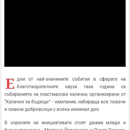
Е
дни от най-значимите събития в сферата на
благотворителните каузи тази година са
събиранията на пластмасови капачки, организирани от
“Капачки за бъдеще” - кампания, набираща все повече
и повече доброволци с всеки изминал ден.
В корените на инициативата стоят двама млади и