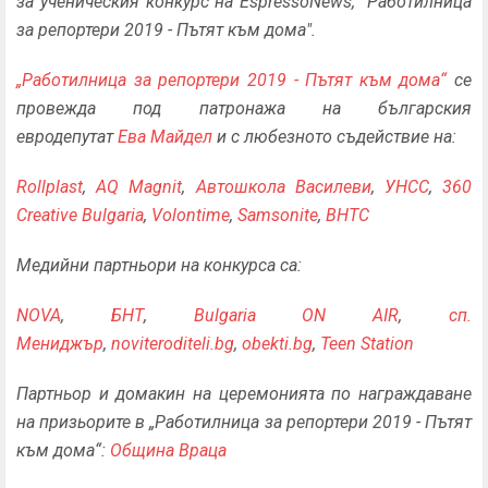
за ученическия конкурс на EspressoNews, "Работилница
за репортери 2019 - Пътят към дома".
„Работилница за репортери 2019 - Пътят към дома“
се
провежда под патронажа на българския
евродепутат
Ева Майдел
и с любезното съдействие на:
Rollplast
,
AQ Magnit
,
Автошкола Василеви
,
УНСС
,
360
Creative Bulgaria
,
Volontime
,
Samsonite
,
BHTC
Медийни партньори на конкурса са:
NOVA
,
БНТ
,
Bulgaria ON AIR
,
сп.
Мениджър
,
noviteroditeli.bg
,
obekti.bg
,
Teen Station
Партньор и домакин на церемонията по награждаване
на призьорите в „Работилница за репортери 2019 - Пътят
към дома“:
Община Враца