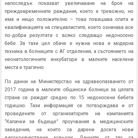
напоследък показват увеличаване на броя на
преждевременните раждания, което е тревожно, но
има и нещо положително – това повишава опита и
квалификацията на специалистите, което означава все
по-добри резултати с всяко следващо недоносено
бебе. За тази цел обаче е нужна нова и модерна
техника в болниците с АГ отделения, а състоянието на
неонатологичните инкубатори в малките населени
места е трагично.
По данни на Министерство на здравеопазването от
2017 година в малките общински болници за цялата
страна се раждат средно по 15 недоносени бебета
годишно. Тази информация се потвърждава и от
проведените от организаторите на кампанията
“Капачки за бъдеще” проучвания в медицинските
заведения, на които са дарени досега нови
висококачествени кувьози. Данните от тях са