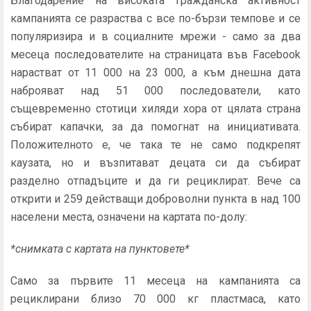
Благодарение на високата гражданска активност
кампанията се разраства с все по-бързи темпове и се
популяризира и в социалните мрежи - само за два
месеца последователите на страницата във Facebook
нарастват от 11 000 на 23 000, а към днешна дата
наброяват над 51 000 последователи, като
същевременно стотици хиляди хора от цялата страна
събират капачки, за да помогнат на инициативата.
Положителното е, че така те не само подкрепят
каузата, но и възпитават децата си да събират
разделно отпадъците и да ги рециклират. Вече са
открити и 259 действащи доброволни пункта в над 100
населени места, означени на картата по-долу:
*снимката с картата на пунктовете*
Само за първите 11 месеца на кампанията са
рециклирани близо 70 000 кг пластмаса, като