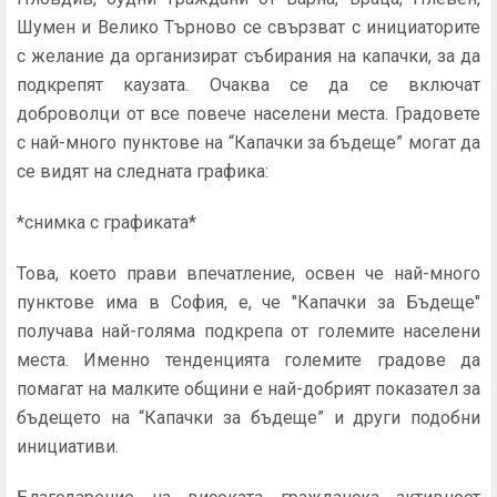
Шумен и Велико Търново се свързват с инициаторите
с желание да организират събирания на капачки, за да
подкрепят каузата. Очаква се да се включат
доброволци от все повече населени места. Градовете
с най-много пунктове на “Капачки за бъдеще” могат да
се видят на следната графика:
*снимка с графиката*
Това, което прави впечатление, освен че най-много
пунктове има в София, е, че "Капачки за Бъдеще"
получава най-голяма подкрепа от големите населени
места. Именно тенденцията големите градове да
помагат на малките общини е най-добрият показател за
бъдещето на “Капачки за бъдеще” и други подобни
инициативи.