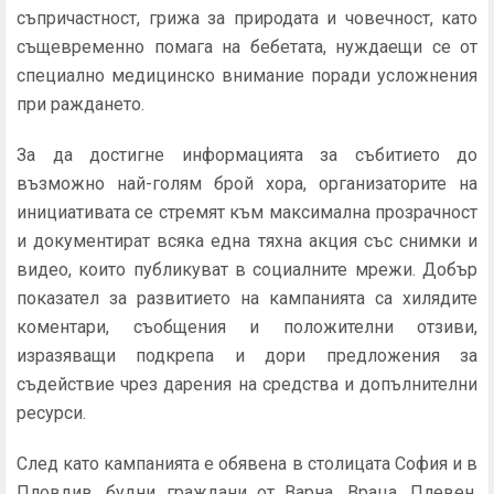
съпричастност, грижа за природата и човечност, като
същевременно помага на бебетата, нуждаещи се от
специално медицинско внимание поради усложнения
при раждането.
За да достигне информацията за събитието до
възможно най-голям брой хора, организаторите на
инициативата се стремят към максимална прозрачност
и документират всяка една тяхна акция със снимки и
видео, които публикуват в социалните мрежи. Добър
показател за развитието на кампанията са хилядите
коментари, съобщения и положителни отзиви,
изразяващи подкрепа и дори предложения за
съдействие чрез дарения на средства и допълнителни
ресурси.
След като кампанията е обявена в столицата София и в
Пловдив, будни граждани от Варна, Враца, Плевен,