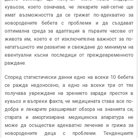
кувьози, което означава, че лекарите най-сетне ще
имат възможността да се грижат по-адекватно за
новородените бебета с проблеми и да създават
оптимална среда за адаптация в първите часове от
живота им, което е от изключителна важност за по-
нататъшното им развитие и свеждане до минимум на
евентуални късни последици от преждевременното
раждане.
Според статистически данни едно на всеки 10 бебета
се ражда недоносено, а едно на всеки три от тях
получава увреждане на зрението заради престоя в
кувьоз и въпреки факта, че медицината става все по-
добра и лекарите разширяват обзора на знанията си,
старата и амортизирана медицинска апаратура не
може да осъществи адекватно лечение и грижа за
новородените деца с проблеми. Тенденциите