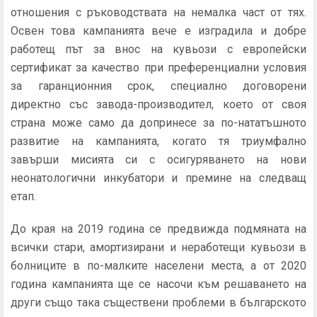
отношения с ръководствата на немалка част от тях.
Освен това кампанията вече е изградила и добре
работещ път за внос на кувьози с европейски
сертификат за качество при преференциални условия
за гаранционния срок, специално договорени
директно със завода-производител, което от своя
страна може само да допринесе за по-нататъшното
развитие на кампанията, когато тя триумфално
завърши мисията си с осигуряването на нови
неонатологични инкубатори и премине на следващ
етап.
До края на 2019 година се предвижда подмяната на
всички стари, амортизирани и неработещи кувьози в
болниците в по-малките населени места, а от 2020
година кампанията ще се насочи към решаването на
други също така съществени проблеми в българското