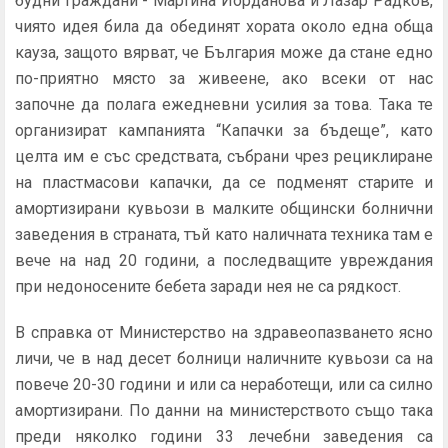
будни граждани - Мартина Йорданова и Лазар Радков,
чиято идея била да обединят хората около една обща
кауза, защото вярват, че България може да стане едно
по-приятно място за живеене, ако всеки от нас
започне да полага ежедневни усилия за това. Така те
организират кампанията “Капачки за бъдеще”, като
целта им е със средствата, събрани чрез рециклиране
на пластмасови капачки, да се подменят старите и
амортизирани кувьози в малките общински болнични
заведения в страната, тъй като наличната техника там е
вече на над 20 години, а последващите увреждания
при недоносените бебета заради нея не са рядкост.
В справка от Министерство на здравеопазването ясно
личи, че в над десет болници наличните кувьози са на
повече 20-30 години и или са неработещи, или са силно
амортизирани. По данни на министерството също така
преди няколко години 33 лечебни заведения са