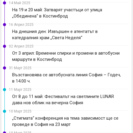
14 Май 2025
На 19 и 20 май: Затварят участъци от улица
„Обединена“ в Костинброд
16 Април 2025
На днешния ден: Извършен е атентатът в
катедралния храм „Света Неделя“
02 Април 2025
От 3 април: Временни спирки и промени в автобусни
маршрути в Костинброд
31 Март 2025
Възстановява се автобусната линия София – Годеч,
в 14.00 ч.
11 Март 2025
От 8 до 11 май: Фестивалът на светлините LUNAR
дава нов облик на вечерна София
10 Март 2025
„Стигмата“ конференция на тема зависимост ще се
проведе в София на 23 март