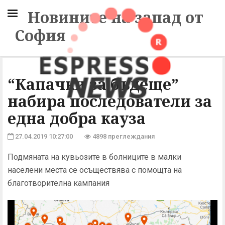
Новините на запад от
София
“Капачки за бъдеще”
набира последователи за
една добра кауза
27.04.2019 10:27:00
4898 преглеждания
Подмяната на кувьозите в болниците в малки
населени места се осъществява с помощта на
благотворителна кампания