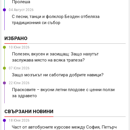
Пролеша
04 Август 2026
С песни, танци и фолклор Безден отбеляза
традиционния си събор
ИЗБРАНО
10 Юни 2026
Полезен, вкусен и засищащ: Защо нахутът
заслужава място на всяка трапеза?
07 Юли 2026
Защо мозъкът ни саботира добрите навици?
22 Юли 2026
Прасковите – вкусни летни плодове с ценни ползи
за здравето
СВЪРЗАНИ НОВИНИ
18 Юни 2026
Част от автобусните курсове между София, Петърч