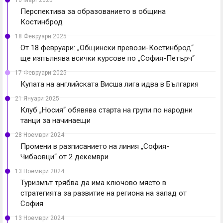
10 Март 2025
Перспектива за образованието в община
Костинброд
18 Февруари 2025
От 18 февруари: „Общински превози-Костинброд“
ще изпълнява всички курсове по „София-Петърч“
17 Февруари 2025
Купата на английската Висша лига идва в България
21 Януари 2025
Клуб „Носия“ обявява старта на групи по народни
танци за начинаещи
28 Ноември 2024
Промени в разписанието на линия „София-
Чибаовци“ от 2 декември
13 Ноември 2024
Туризмът трябва да има ключово място в
стратегията за развитие на региона на запад от
София
13 Ноември 2024