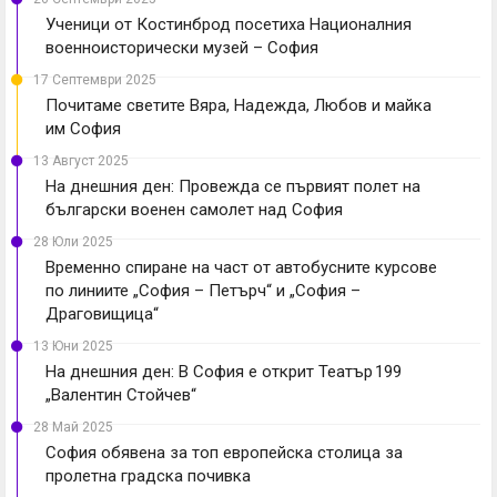
Ученици от Костинброд посетиха Националния
военноисторически музей – София
17 Септември 2025
Почитаме светите Вяра, Надежда, Любов и майка
им София
13 Август 2025
На днешния ден: Провежда се първият полет на
български военен самолет над София
28 Юли 2025
Временно спиране на част от автобусните курсове
по линиите „София – Петърч“ и „София –
Драговищица“
13 Юни 2025
На днешния ден: В София е открит Театър 199
„Валентин Стойчев“
28 Май 2025
София обявена за топ европейска столица за
пролетна градска почивка