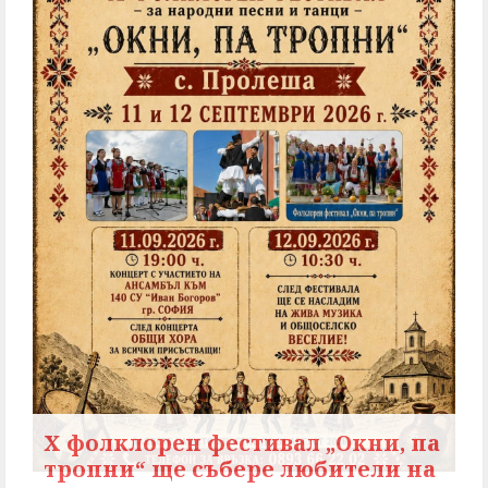
X фолклорен фестивал „Окни, па
тропни“ ще събере любители на