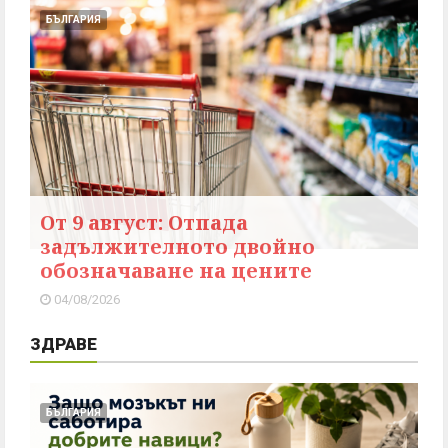
БЪЛГАРИЯ
От 9 август: Отпада
задължителното двойно
обозначаване на цените
04/08/2026
ЗДРАВЕ
БЪЛГАРИЯ