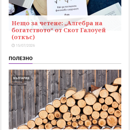
Нещо за четене: „Алгебра на
богатството“ от Скот Галоуей
(откъс)
15/07/2026
ПОЛЕЗНО
БЪЛГАРИЯ