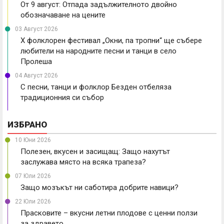
От 9 август: Отпада задължителното двойно
обозначаване на цените
03 Август 2026
X фолклорен фестивал „Окни, па тропни“ ще събере
любители на народните песни и танци в село
Пролеша
04 Август 2026
С песни, танци и фолклор Безден отбеляза
традиционния си събор
ИЗБРАНО
10 Юни 2026
Полезен, вкусен и засищащ: Защо нахутът
заслужава място на всяка трапеза?
07 Юли 2026
Защо мозъкът ни саботира добрите навици?
22 Юли 2026
Прасковите – вкусни летни плодове с ценни ползи
за здравето