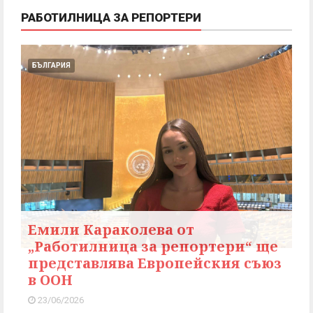
РАБОТИЛНИЦА ЗА РЕПОРТЕРИ
БЪЛГАРИЯ
Емили Караколева от
„Работилница за репортери“ ще
представлява Европейския съюз
в ООН
23/06/2026