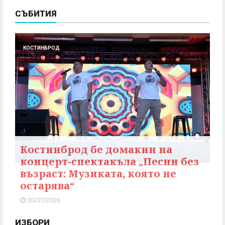
СЪБИТИЯ
КОСТИНБРОД
Костинброд бе домакин на
концерт-спектакъла „Песни без
възраст: Музиката, която не
остарява“
30/07/2026
ИЗБОРИ