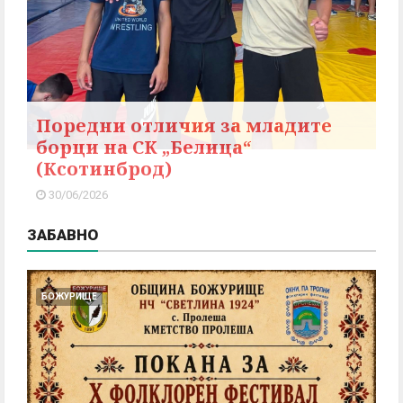
Поредни отличия за младите
борци на СК „Белица“
(Ксотинброд)
30/06/2026
ЗАБАВНО
БОЖУРИЩЕ