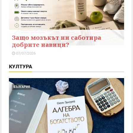
Защо мозъкът ни саботира
добрите навици?
07/07/2026
КУЛТУРА
БЪЛГАРИЯ