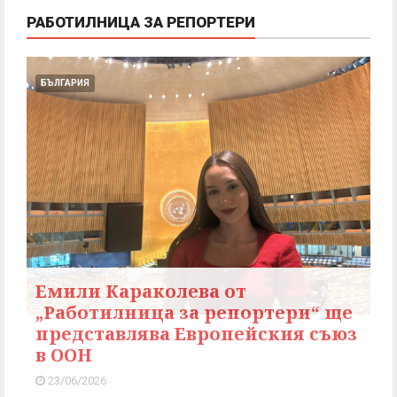
РАБОТИЛНИЦА ЗА РЕПОРТЕРИ
БЪЛГАРИЯ
Емили Караколева от
„Работилница за репортери“ ще
представлява Европейския съюз
в ООН
23/06/2026