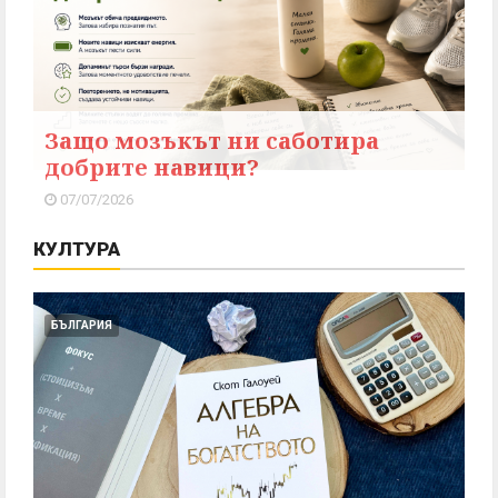
Защо мозъкът ни саботира
добрите навици?
07/07/2026
КУЛТУРА
БЪЛГАРИЯ