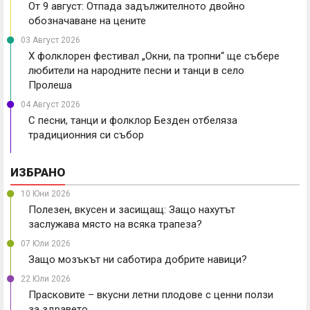
От 9 август: Отпада задължителното двойно
обозначаване на цените
03 Август 2026
X фолклорен фестивал „Окни, па тропни“ ще събере
любители на народните песни и танци в село
Пролеша
04 Август 2026
С песни, танци и фолклор Безден отбеляза
традиционния си събор
ИЗБРАНО
10 Юни 2026
Полезен, вкусен и засищащ: Защо нахутът
заслужава място на всяка трапеза?
07 Юли 2026
Защо мозъкът ни саботира добрите навици?
22 Юли 2026
Прасковите – вкусни летни плодове с ценни ползи
за здравето