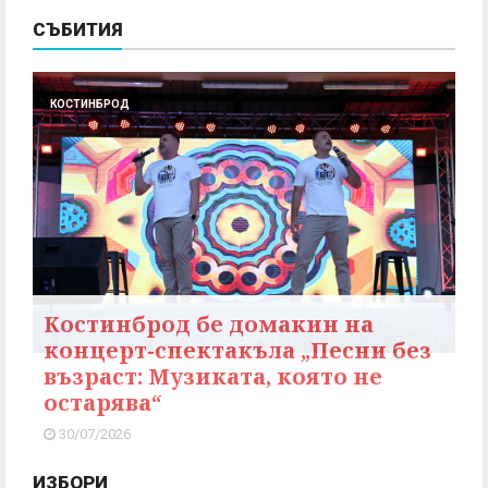
СЪБИТИЯ
КОСТИНБРОД
Костинброд бе домакин на
концерт-спектакъла „Песни без
възраст: Музиката, която не
остарява“
30/07/2026
ИЗБОРИ