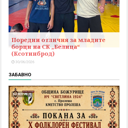
Поредни отличия за младите
борци на СК „Белица“
(Ксотинброд)
30/06/2026
ЗАБАВНО
БОЖУРИЩЕ