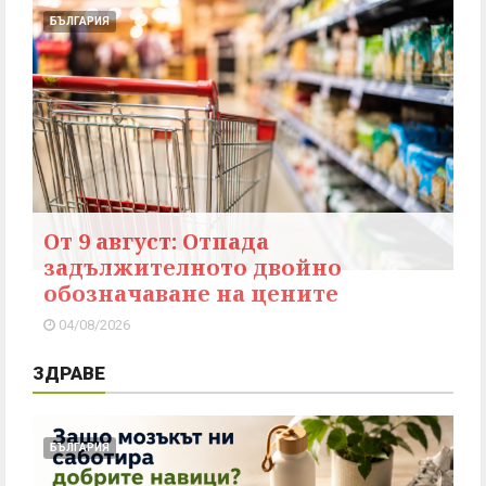
БЪЛГАРИЯ
От 9 август: Отпада
задължителното двойно
обозначаване на цените
04/08/2026
ЗДРАВЕ
БЪЛГАРИЯ