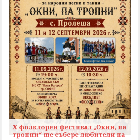
X фолклорен фестивал „Окни, па
тропни“ ще събере любители на