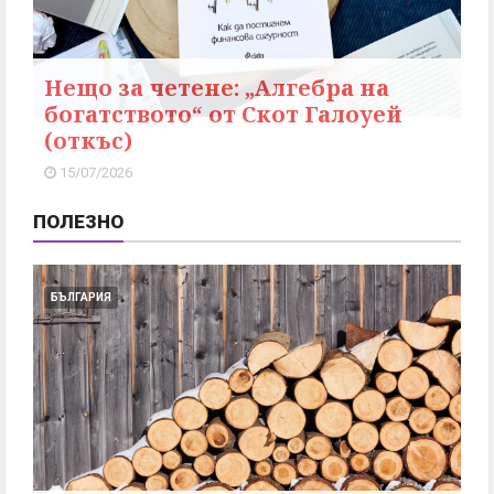
Нещо за четене: „Алгебра на
богатството“ от Скот Галоуей
(откъс)
15/07/2026
ПОЛЕЗНО
БЪЛГАРИЯ