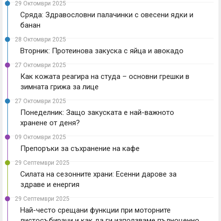
29 Октомври 2025
Сряда: Здравословни палачинки с овесени ядки и
банан
28 Октомври 2025
Вторник: Протеинова закуска с яйца и авокадо
27 Октомври 2025
Как кожата реагира на студа – основни грешки в
зимната грижа за лице
27 Октомври 2025
Понеделник: Защо закуската е най-важното
хранене от деня?
09 Октомври 2025
Препоръки за съхранение на кафе
29 Септември 2025
Силата на сезонните храни: Есенни дарове за
здраве и енергия
29 Септември 2025
Най-често срещани функции при моторните
листосъбирачи и как да ги използваме пълноценно