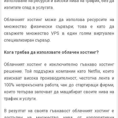
използване на ресурси и високи нива на трафик, без да
изпитате спад в услугата.
Облачният хостинг може да използва ресурсите на
множество физически сървъри; това е като да
свържете множество VPS в един голям виртуален
специализиран сървър.
Кога трябва да използвате облачен хостинг?
Облачният хостинг е изключително гъвкаво хостинг
решение. Той поддържа компании като Netflix, които
изискват висока производителност, честотна лента и
100% непрекъсната работа, чак до стартиращи фирми,
които тепърва започват да мащабират своите нива на
трафик и услуги.
В резултат на своята гъвкавост облачният хостинг е
достъпен на множество нива, от корпоративни