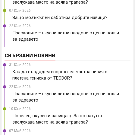
заслужава място на всяка трапеза?
07 Юли 2026
Защо мозъкът ни саботира добрите навици?
22 Юли 2026
Прасковите – вкусни летни плодове с ценни ползи
за здравето
СВЪРЗАНИ НОВИНИ
31 Юли 2026
Как да създадем спортно-елегантна визия с
плетена тениска от TEODOR?
22 Юли 2026
Прасковите – вкусни летни плодове с ценни ползи
за здравето
10 Юни 2026
Полезен, вкусен и засищащ: Защо нахутът
заслужава място на всяка трапеза?
07 Май 2026