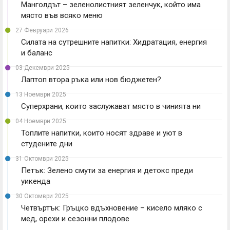
Манголдът – зеленолистният зеленчук, който има
място във всяко меню
27 Февруари 2026
Силата на сутрешните напитки: Хидратация, енергия
и баланс
03 Декември 2025
Лаптоп втора ръка или нов бюджетен?
13 Ноември 2025
Суперхрани, които заслужават място в чинията ни
04 Ноември 2025
Топлите напитки, които носят здраве и уют в
студените дни
31 Октомври 2025
Петък: Зелено смути за енергия и детокс преди
уикенда
30 Октомври 2025
Четвъртък: Гръцко вдъхновение – кисело мляко с
мед, орехи и сезонни плодове