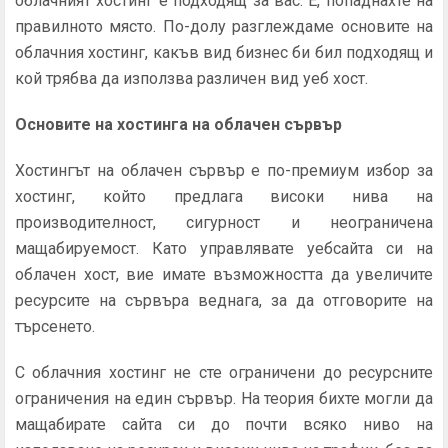
облачният хостинг е подходящ за вас. Е, попаднахте на
правилното място. По-долу разглеждаме основите на
облачния хостинг, какъв вид бизнес би бил подходящ и
кой трябва да използва различен вид уеб хост.
Основите на хостинга на облачен сървър
Хостингът на облачен сървър е по-премиум избор за
хостинг, който предлага високи нива на
производителност, сигурност и неограничена
мащабируемост. Като управлявате уебсайта си на
облачен хост, вие имате възможността да увеличите
ресурсите на сървъра веднага, за да отговорите на
търсенето.
С облачния хостинг не сте ограничени до ресурсните
ограничения на един сървър. На теория бихте могли да
мащабирате сайта си до почти всяко ниво на