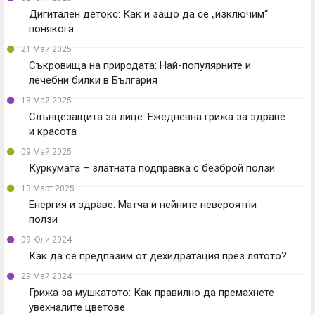
Дигитален детокс: Как и защо да се „изключим“
понякога
21 Май 2025
Съкровища на природата: Най-популярните и
лечебни билки в България
13 Май 2025
Слънцезащита за лице: Ежедневна грижа за здраве
и красота
09 Май 2025
Куркумата – златната подправка с безброй ползи
13 Март 2025
Енергия и здраве: Матча и нейните невероятни
ползи
09 Юли 2024
Как да се предпазим от дехидратация през лятото?
29 Май 2024
Грижа за мушкатото: Как правилно да премахнете
увехналите цветове