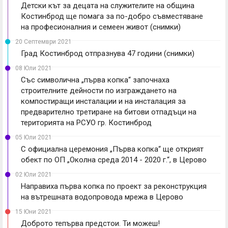
Детски кът за децата на служителите на община
Костинброд ще помага за по-добро съвместяване
на професионалния и семеен живот (снимки)
20 Септември 2021
Град Костинброд отпразнува 47 години (снимки)
08 Юли 2021
Със символична „първа копка“ започнаха
строителните дейности по изграждането на
компостиращи инсталации и на инсталация за
предварително третиране на битови отпадъци на
територията на РСУО гр. Костинброд
05 Юли 2021
С официална церемония „Първа копка“ ще открият
обект по ОП „Околна среда 2014 - 2020 г.“, в Церово
02 Юли 2021
Направиха първа копка по проект за реконструкция
на вътрешната водопровода мрежа в Церово
15 Юни 2021
Доброто тепърва предстои. Ти можеш!