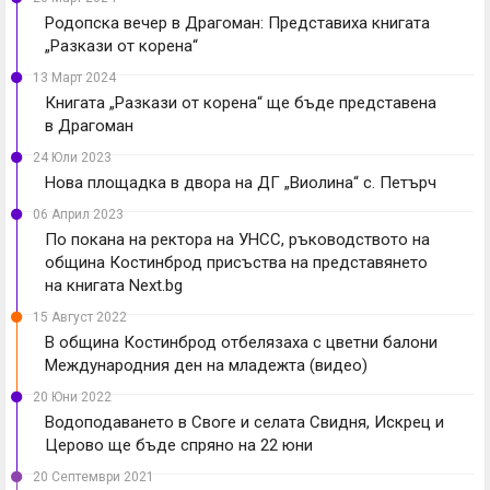
Родопска вечер в Драгоман: Представиха книгата
„Разкази от корена“
13 Март 2024
Книгата „Разкази от корена“ ще бъде представена
в Драгоман
24 Юли 2023
Нова площадка в двора на ДГ „Виолина“ с. Петърч
06 Април 2023
По покана на ректора на УНСС, ръководството на
община Костинброд присъства на представянето
на книгата Next.bg
15 Август 2022
В община Костинброд отбелязаха с цветни балони
Международния ден на младежта (видео)
20 Юни 2022
Водоподаването в Своге и селата Свидня, Искрец и
Церово ще бъде спряно на 22 юни
20 Септември 2021