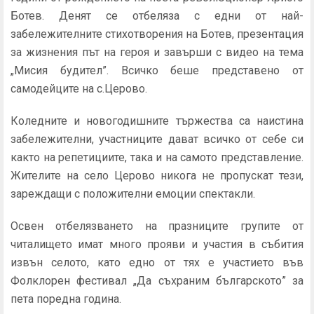
Ботев. Денят се отбеляза с едни от най-
забележителните стихотворения на Ботев, презентация
за жизнения път на героя и завърши с видео на тема
„Мисия будител”. Всичко беше представено от
самодейците на с.Церово.
Коледните и новогодишните тържества са наистина
забележителни, участниците дават всичко от себе си
както на репетициите, така и на самото представление.
Жителите на село Церово никога не пропускат тези,
зареждащи с положителни емоции спектакли.
Освен отбелязването на празниците групите от
читалището имат много прояви и участия в събития
извън селото, като едно от тях е участието във
Фолклорен фестивал „Да съхраним българското” за
пета поредна година.