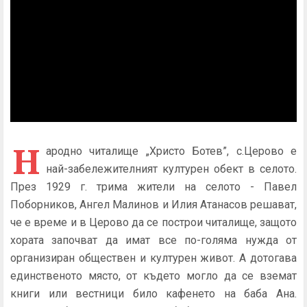
Н
ародно читалище „Христо Ботев”, с.Церово е
най-забележителният културен обект в селото.
През 1929 г. трима жители на селото - Павел
Поборников, Ангел Малинов и Илия Атанасов решават,
че е време и в Церово да се построи читалище, защото
хората започват да имат все по-голяма нужда от
организиран обществен и културен живот. А дотогава
единственото място, от където могло да се вземат
книги или вестници било кафенето на баба Ана.