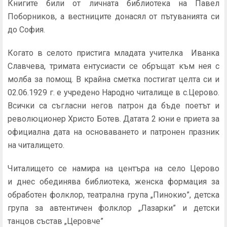
Книгите били от личната библиотека на Павел
Поборников, а вестниците донасял от пътуванията си
до София.
Когато в селото пристига младата учителка Иванка
Славчева, тримата ентусиасти се обръщат към нея с
молба за помощ. В крайна сметка постигат целта си и
02.06.1929 г. е учредено Народно читалище в с.Церово.
Всички са съгласни негов патрон да бъде поетът и
революционер Христо Ботев. Датата 2 юни е приета за
официална дата на основаването и патронен празник
на читалището.
Читалището се намира на центъра на село Церово
и днес обединява библиотека, женска формация за
обработен фолклор, театрална група „Пинокио”, детска
група за автентичен фолклор „Лазарки” и детски
танцов състав „Церовче”