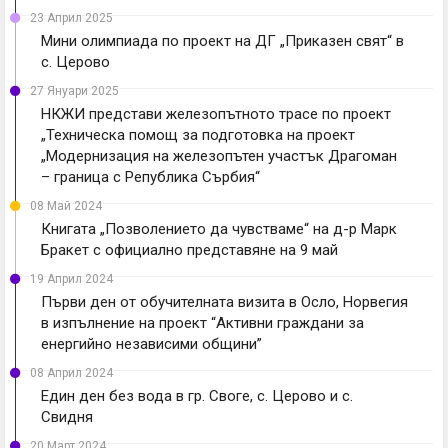
23 Април 2025
Мини олимпиада по проект на ДГ „Приказен свят“ в
с. Церово
27 Януари 2025
НКЖИ представи железопътното трасе по проект
„Техническа помощ за подготовка на проект
„Модернизация на железопътен участък Драгоман
– граница с Република Сърбия“
08 Май 2024
Книгата „Позволението да чувстваме“ на д-р Марк
Бракет с официално представяне на 9 май
19 Април 2024
Първи ден от обучителната визита в Осло, Норвегия
в изпълнение на проект “Активни граждани за
енергийно независими общини”
08 Април 2024
Един ден без вода в гр. Своге, с. Церово и с.
Свидня
20 Март 2024