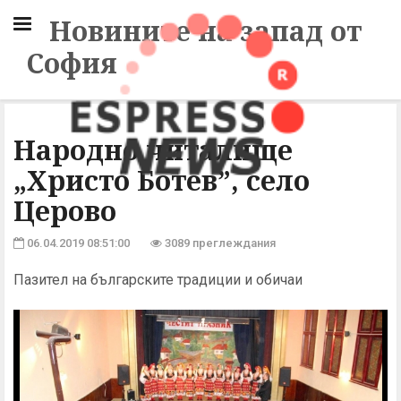
Новините на запад от
София
Народно читалище
„Христо Ботев”, село
Церово
06.04.2019 08:51:00
3089 преглеждания
Пазител на българските традиции и обичаи