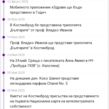
12 Август 2025
Мобилното приложение еЗдраве ще бъде
представено в Годеч
20 Юни 2025
В Костинброд бе представена трилогията
„Българите“ от проф. Владко Иванов
19 Юни 2025
Проф. Владко Иванов ще представи трилогията
„Българите“ в Костинброд
14 Май 2025
На 24 май: Среща с писателката Анна Авиил в НЧ
„Пробуда 1928“ (с. Калотина)
05 Май 2025
На днешния ден: Коко Шанел представя
легендарния парфюм Chanel No. 5
02 Май 2025
Кметът на Костинброд присъства на представянето
на първата Национална карта на интелектуалната
собственост