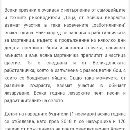
Всеки празник е очакван с нетърпение от самодейците
и техните ръководители. Деца, от всички възрасти,
вземат участие в така наречените „работилнички”
всяка година. Най-напред се започва с работилничката
за мартеници, където в продължение на няколко дни
децата преплитат бели и червени кончета, нанизват
мъниста и във всяка мартеничка преплитат и частица
щастие. Тя е следвана и от Великденската
работилничка, която е изпълнена с разноцветни бои, с
които се боядисват яйцата. Също така момичета, от
различни възрасти, вземат участие в обичаят
лазаруване. Всяка година лазарките пеят песни и
радват жителите на селото.
Денят на народните будители (1 ноември) всяка година
се отбелязва, като през 2018 г. се навършиха и 170
години от рождението на поета-революционер Христо