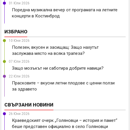
31 Юли 2026
Поредна музикална вечер от програмата на летните
концерти в Костинброд
ИЗБРАНО
10 Юни 2026
Полезен, вкусен и засищащ: Защо нахутът
заслужава място на всяка трапеза?
07 Юли 2026
Защо мозъкът ни саботира добрите навици?
22 Юли 2026
Прасковите – вкусни летни плодове с ценни ползи
за здравето
СВЪРЗАНИ НОВИНИ
26 Юни 2026
Краеведският очерк „Голяновци – история и памет“
беше представен официално в село Голяновци