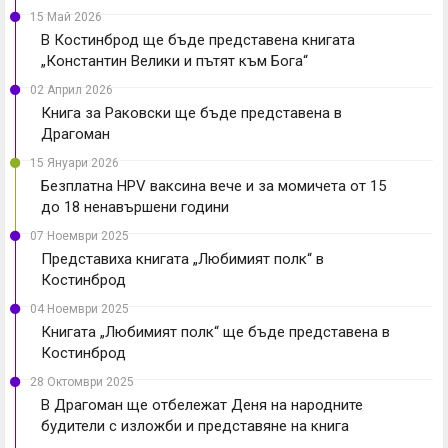
15 Май 2026
В Костинброд ще бъде представена книгата
„Константин Велики и пътят към Бога“
02 Април 2026
Книга за Раковски ще бъде представена в
Драгоман
15 Януари 2026
Безплатна HPV ваксина вече и за момичета от 15
до 18 ненавършени години
07 Ноември 2025
Представиха книгата „Любимият полк“ в
Костинброд
04 Ноември 2025
Книгата „Любимият полк“ ще бъде представена в
Костинброд
28 Октомври 2025
В Драгоман ще отбележат Деня на народните
будители с изложби и представяне на книга