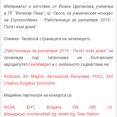
Материалът е изготвен от Йоана Цветанова
, ученичка
в
ПГ "
Велизар Пеев"
, гр. Своге, за ученическия конкурс
на EspressoNews - "Работилница за репортери 2019 -
Пътят към дома"
Снимки - facebook страницата на читалището
„Работилница за репортери 2019 - Пътят към дома“
се
провежда под патронажа на българския
евродепутат
Ева Майдел
и с любезното съдействие на:
Rollplast
,
AQ Magnit
,
Автошкола Василеви
,
УНСС
,
360
Creative Bulgaria
,
Volontime
Медийни партньори на конкурса са:
NOVA
,
БНТ
,
Bulgaria ON AIR
,
сп.
Мениджър
,
noviteroditeli.bg
,
obekti.bg
,
Teen Station