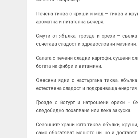
Печена тиква с круши и мед – тиква и кру
ароматна и питателна вечеря.
Смути от ябълка, грозде и орехи – свежа
съчетава сладост и здравословни мазнини.
Салата с печени сладки картофи, сушени сли
богата на фибри и витамини.
Овесени ядки с настъргана тиква, ябълка
естествена сладост и подхранваща енергия.
Грозде с йогурт и натрошени орехи – б
следобедно похапване или лека закуска.
Сезонните храни като тиква, ябълки, круши
само обогатяват менюто ни, но и доставят