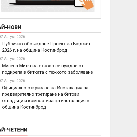
АЙ-НОВИ
07 Август 2026
Публично обсъждане Проект за Бюджет
2026 г. на община Костинброд
07 Август 2026
Милена Миткова отново се нуждае от
подкрепа в битката с тежкото заболяване
07 Август 2026
Официално откриване на Инсталация за
предварително третиране на битови
отпадъци и компостираща инсталация в
община Костинброд
АЙ-ЧЕТЕНИ