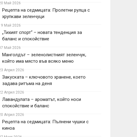
20 Май 2026
Рецепта на седмицата: Пролетни рулца с
хрупкави зеленчуци
19 Май 2026
„Тихият спорт“ – новата тенденция за
баланс и спокойствие
07 Май 2026
Манголдът – зеленолистният зеленчук,
който има място във всяко меню
23 Април 2026
Закуската – ключовото хранене, което
задава ритъма на деня
22 Април 2026
Лавандулата – ароматът, който носи
спокойствие и баланс
20 Април 2026
Рецепта на седмицата: Пълнени чушки с
киноа