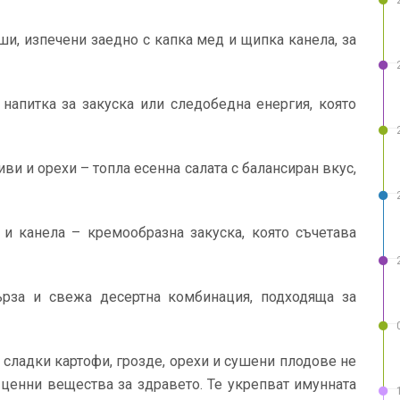
ши, изпечени заедно с капка мед и щипка канела, за
 напитка за закуска или следобедна енергия, която
ви и орехи – топла есенна салата с балансиран вкус,
 и канела – кремообразна закуска, която съчетава
ърза и свежа десертна комбинация, подходяща за
, сладки картофи, грозде, орехи и сушени плодове не
 ценни вещества за здравето. Те укрепват имунната