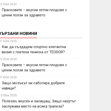
22 Юли 2026
Прасковите – вкусни летни плодове с
ценни ползи за здравето
ВЪРЗАНИ НОВИНИ
31 Юли 2026
Как да създадем спортно-елегантна
визия с плетена тениска от TEODOR?
22 Юли 2026
Прасковите – вкусни летни плодове с
ценни ползи за здравето
07 Юли 2026
Защо мозъкът ни саботира добрите
навици?
10 Юни 2026
Полезен, вкусен и засищащ: Защо нахутът
заслужава място на всяка трапеза?