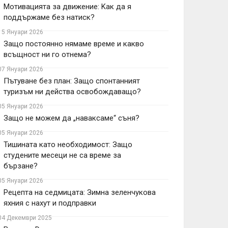
Мотивацията за движение: Kак да я
поддържаме без натиск?
15 Януари 2026
Защо постоянно нямаме време и какво
всъщност ни го отнема?
07 Януари 2026
Пътуване без план: Защо спонтанният
туризъм ни действа освобождаващо?
05 Януари 2026
Защо не можем да „наваксаме“ съня?
05 Януари 2026
Тишината като необходимост: Защо
студените месеци не са време за
бързане?
05 Януари 2026
Рецепта на седмицата: Зимна зеленчукова
яхния с нахут и подправки
04 Декември 2025