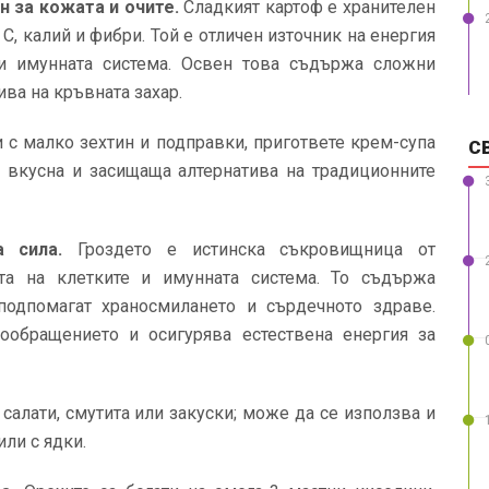
н за кожата и очите.
Сладкият картоф е хранителен
 С, калий и фибри. Той е отличен източник на енергия
 и имунната система. Освен това съдържа сложни
ва на кръвната захар.
 с малко зехтин и подправки, пригответе крем-супа
С
а вкусна и засищаща алтернатива на традиционните
а сила.
Гроздето е истинска съкровищница от
ата на клетките и имунната система. То съдържа
подпомагат храносмилането и сърдечното здраве.
ообращението и осигурява естествена енергия за
салати, смутита или закуски; може да се използва и
или с ядки.