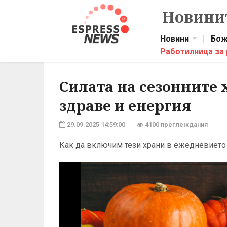
Новинит
Новини
|
Бож
Работилница за
Силата на сезонните 
здраве и енергия
29.09.2025 14:59:00
4100 преглеждания
Как да включим тези храни в ежедневието