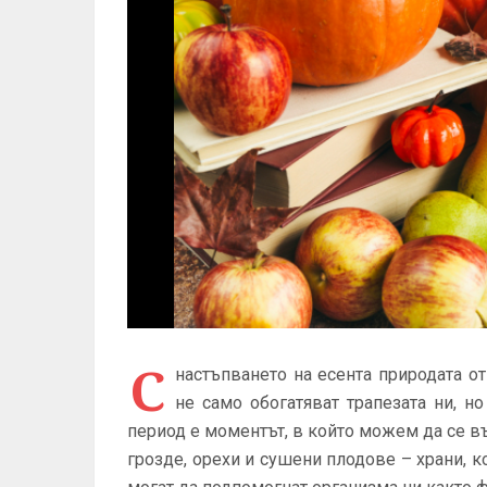
С
настъпването на есента природата от
не само обогатяват трапезата ни, н
период е моментът, в който можем да се въ
грозде, орехи и сушени плодове – храни, к