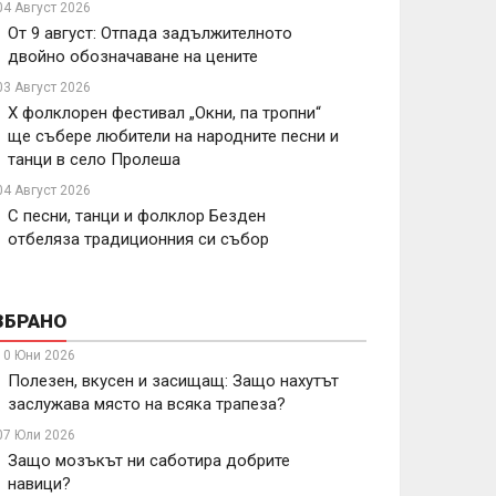
04 Август 2026
От 9 август: Отпада задължителното
двойно обозначаване на цените
03 Август 2026
X фолклорен фестивал „Окни, па тропни“
ще събере любители на народните песни и
танци в село Пролеша
04 Август 2026
С песни, танци и фолклор Безден
отбеляза традиционния си събор
ЗБРАНО
10 Юни 2026
Полезен, вкусен и засищащ: Защо нахутът
заслужава място на всяка трапеза?
07 Юли 2026
Защо мозъкът ни саботира добрите
навици?