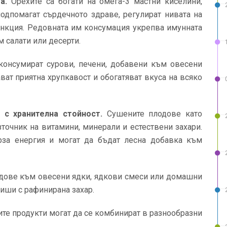
ма.
Орехите са богати на омега-3 мастни киселини,
подпомагат сърдечното здраве, регулират нивата на
ункция. Редовната им консумация укрепва имунната
м салати или десерти.
консумират сурови, печени, добавени към овесени
ават приятна хрупкавост и обогатяват вкуса на всяко
с хранителна стойност.
Сушените плодове като
зточник на витамини, минерали и естествени захари.
рза енергия и могат да бъдат лесна добавка към
дове към овесени ядки, ядкови смеси или домашни
киши с рафинирана захар.
ите продукти могат да се комбинират в разнообразни