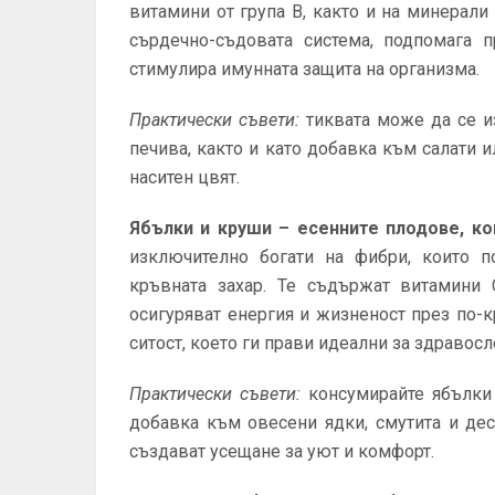
витамини от група В, както и на минерали
сърдечно-съдовата система, подпомага 
стимулира имунната защита на организма.
Практически съвети:
тиквата може да се из
печива, както и като добавка към салати 
наситен цвят.
Ябълки и круши – есенните плодове, к
изключително богати на фибри, които п
кръвната захар. Те съдържат витамини С
осигуряват енергия и жизненост през по-к
ситост, което ги прави идеални за здравосл
Практически съвети:
консумирайте ябълки 
добавка към овесени ядки, смутита и дес
създават усещане за уют и комфорт.