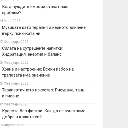
27 Март 2026
Кога чуждите емоции стават наш
проблем?
24 Март 2026
Музиката като терапия и нейното влияние
върху психиката ни
27 Февруари 2026
Силата на сутрешните напитки:
Хидратация, енергия и баланс
26 Февруари 2026
Храна и настроение: Всеки избор на
трапезата има значение
26 Февруари 2026
Терапевтичното изкуство: Рисуване, танц
и писане
02 Февруари 2026
Красота без филтри: Как да се чувстваме
добре в кожата си?
15 Януари 2026