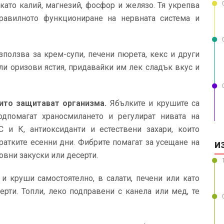
 като калий, магнезий, фосфор и желязо. Тя укрепва
правилното функциониране на нервната система и
ползва за крем-супи, печени пюрета, кекс и други
или оризови ястия, придавайки им лек сладък вкус и
оито защитават организма.
Ябълките и крушите са
одпомагат храносмилането и регулират нивата на
 и К, антиоксиданти и естествени захари, които
ратките есенни дни. Фибрите помагат за усещане на
И
овни закуски или десерти.
и круши самостоятелно, в салати, печени или като
ерти. Топли, леко подправени с канела или мед, те