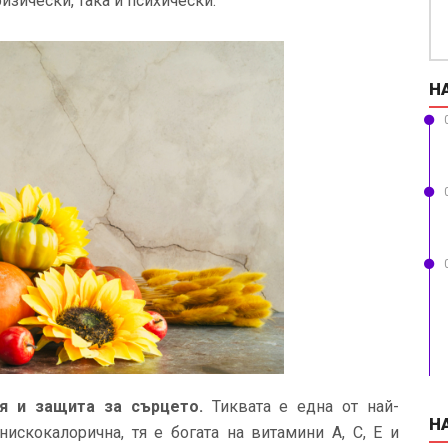
изически, така и психически.
Н
ия и защита за сърцето.
Тиквата е една от най-
Н
нискокалорична, тя е богата на витамини А, С, Е и