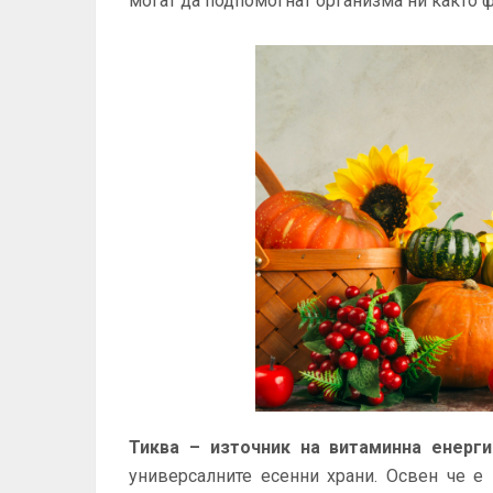
могат да подпомогнат организма ни както ф
Тиква – източник на витаминна енерг
универсалните есенни храни. Освен че е 