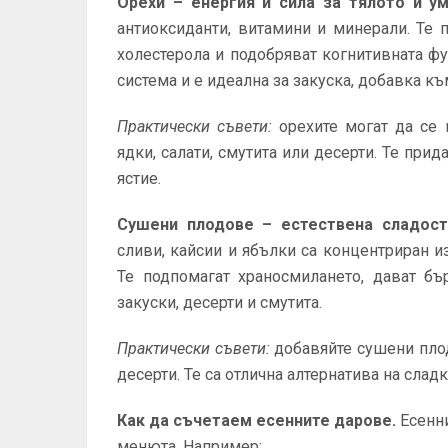
Орехи – енергия и сила за тялото и у
антиоксиданти, витамини и минерали. Те 
холестерола и подобряват когнитивната ф
система и е идеална за закуска, добавка къ
Практически съвети:
орехите могат да се 
ядки, салати, смутита или десерти. Те прид
ястие.
Сушени плодове – естествена сладост 
сливи, кайсии и ябълки са концентриран и
Те подпомагат храносмилането, дават бъ
закуски, десерти и смутита.
Практически съвети:
добавяйте сушени пло
десерти. Те са отлична алтернатива на слад
Как да съчетаем есенните дарове.
Есенн
менюта. Например: