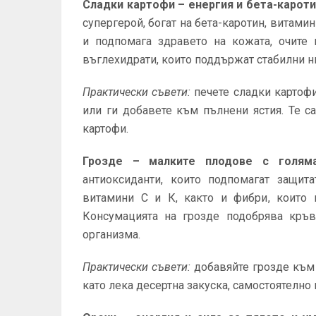
Сладки картофи – енергия и бета-кароти
супергерой, богат на бета-каротин, витамин
и подпомага здравето на кожата, очите
въглехидрати, които поддържат стабилни ни
Практически съвети:
печете сладки картофи
или ги добавете към пълнени ястия. Те с
картофи.
Грозде – малките плодове с голям
антиоксиданти, които подпомагат защит
витамини С и К, както и фибри, които 
Консумацията на грозде подобрява кръв
организма.
Практически съвети:
добавяйте грозде към 
като лека десертна закуска, самостоятелно 