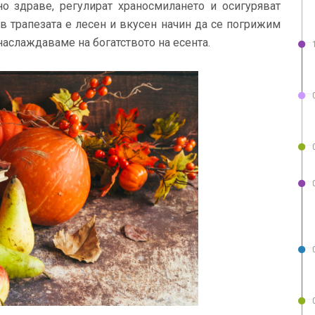
но здраве, регулират храносмилането и осигуряват
в трапезата е лесен и вкусен начин да се погрижим
наслаждаваме на богатството на есента.