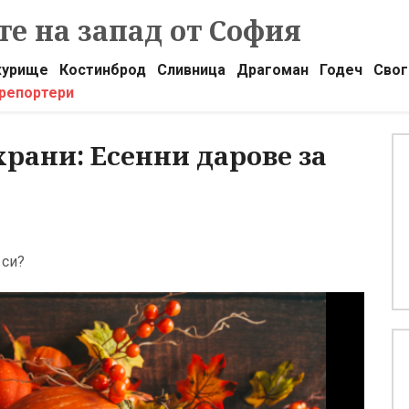
е на запад от София
урище
Костинброд
Сливница
Драгоман
Годеч
Свог
 репортери
храни: Есенни дарове за
 си?