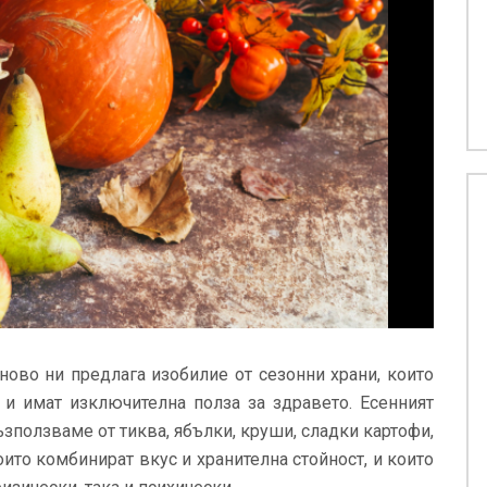
ново ни предлага изобилие от сезонни храни, които
о и имат изключителна полза за здравето. Есенният
зползваме от тиква, ябълки, круши, сладки картофи,
оито комбинират вкус и хранителна стойност, и които