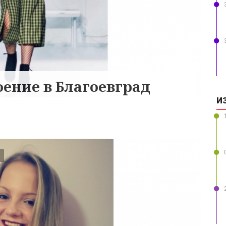
ение в Благоевград
И