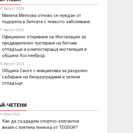
07 Август 2026
Милена Миткова отново се нуждае от
подкрепа в битката с тежкото заболяване
07 Август 2026
Официално откриване на Инсталация за
предварително третиране на битови
отпадъци и компостираща инсталация в
община Костинброд
06 Август 2026
Община Своге с инициатива за разделно
събиране на биоразградими и зелени
отпадъци
АЙ-ЧЕТЕНИ
31 Юли 2026
Как да създадем спортно-елегантна
визия с плетена тениска от TEODOR?