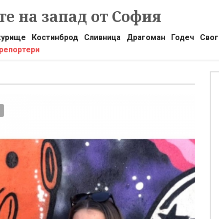
е на запад от София
урище
Костинброд
Сливница
Драгоман
Годеч
Свог
 репортери