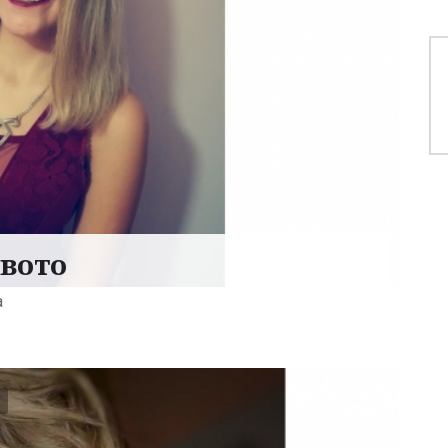
твото
а